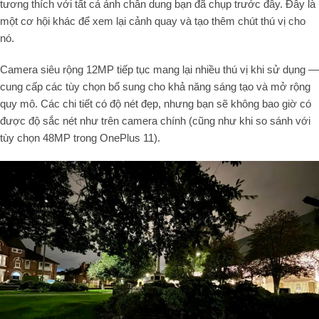
tương thích với tất cả ảnh chân dung bạn đã chụp trước đây. Đây là
một cơ hội khác để xem lại cảnh quay và tạo thêm chút thú vị cho
nó.
Camera siêu rộng 12MP tiếp tục mang lại nhiều thú vị khi sử dụng —
cung cấp các tùy chọn bổ sung cho khả năng sáng tạo và mở rộng
quy mô. Các chi tiết có độ nét đẹp, nhưng bạn sẽ không bao giờ có
được độ sắc nét như trên camera chính (cũng như khi so sánh với
tùy chọn 48MP trong OnePlus 11).