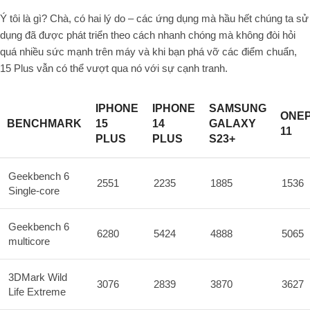
Ý tôi là gì? Chà, có hai lý do – các ứng dụng mà hầu hết chúng ta sử
dụng đã được phát triển theo cách nhanh chóng mà không đòi hỏi
quá nhiều sức mạnh trên máy và khi bạn phá vỡ các điểm chuẩn,
15 Plus vẫn có thể vượt qua nó với sự cạnh tranh.
IPHONE
IPHONE
SAMSUNG
ONE
BENCHMARK
15
14
GALAXY
11
PLUS
PLUS
S23+
Geekbench 6
2551
2235
1885
1536
Single-core
Geekbench 6
6280
5424
4888
5065
multicore
3DMark Wild
3076
2839
3870
3627
Life Extreme