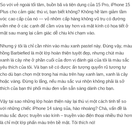
So với vẻ ngoài tối tăm, buồn bã và tiện dụng của 15 Pro, iPhone 15
Plus cho cảm giác thú vị, bạn biết không? Không hề làm giảm tầm
vóc cao cấp của nó — vỏ nhôm cấp hàng không vũ trụ có đường
viền nhẹ ở các cạnh để cầm vừa tay hơn và mặt kính có họa tiết ở
mặt sau mang lại cảm giác dễ chịu khi chạm vào.
Nhưng ý tôi là chỉ cần nhìn vào màu xanh pastel này. Đúng vậy, màu
hồng Barbiefied là một lớp hoàn thiện tuyệt đẹp, nhưng chút màu
xanh lá cây nhẹ ở phần cuối của đơn vị đánh giá của tôi là màu sắc
yêu thích của tôi. Và bạn sẽ có được ấn tượng quyến rũ tương tự
cho dù bạn chọn một trong hai màu trên hay xanh lam, xanh lá cây
hoặc vàng. Đừng lo lắng, nếu màu sắc vui nhộn không phải là sở
thích của bạn thì phối màu đen vẫn sẵn sàng dành cho bạn.
Vậy tại sao những lớp hoàn thiện này lại thú vị một cách tinh tế so
với những chiếc iPhone 14 sáng sủa, hào nhoáng? Chà, vấn đề là
màu sắc được truyền vào kính – truyền vào điện thoại nhiều thứ hơn
là chỉ một lớp phấn màu trên bề mặt. Tôi thích nó!