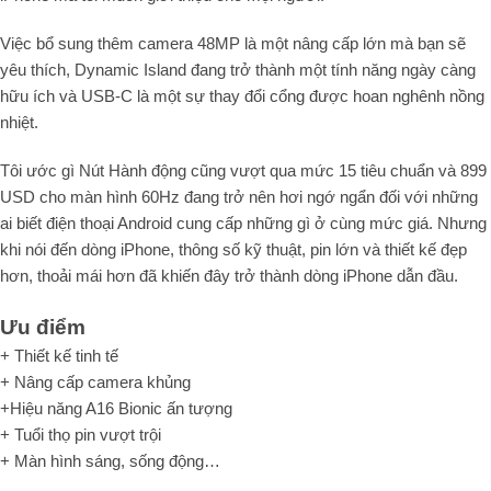
Việc bổ sung thêm camera 48MP là một nâng cấp lớn mà bạn sẽ
yêu thích, Dynamic Island đang trở thành một tính năng ngày càng
hữu ích và USB-C là một sự thay đổi cổng được hoan nghênh nồng
nhiệt.
Tôi ước gì Nút Hành động cũng vượt qua mức 15 tiêu chuẩn và 899
USD cho màn hình 60Hz đang trở nên hơi ngớ ngẩn đối với những
ai biết điện thoại Android cung cấp những gì ở cùng mức giá. Nhưng
khi nói đến dòng iPhone, thông số kỹ thuật, pin lớn và thiết kế đẹp
hơn, thoải mái hơn đã khiến đây trở thành dòng iPhone dẫn đầu.
Ưu điểm
+ Thiết kế tinh tế
+ Nâng cấp camera khủng
+Hiệu năng A16 Bionic ấn tượng
+ Tuổi thọ pin vượt trội
+ Màn hình sáng, sống động…