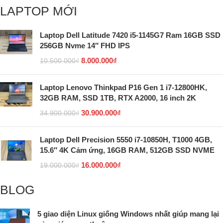
LAPTOP MỚI
Laptop Dell Latitude 7420 i5-1145G7 Ram 16GB SSD
256GB Nvme 14″ FHD IPS
8.000.000
₫
10.500.000
₫
Laptop Lenovo Thinkpad P16 Gen 1 i7-12800HK,
32GB RAM, SSD 1TB, RTX A2000, 16 inch 2K
30.900.000
₫
34.900.000
₫
Laptop Dell Precision 5550 i7-10850H, T1000 4GB,
15.6″ 4K Cảm ứng, 16GB RAM, 512GB SSD NVME
16.000.000
₫
19.000.000
₫
BLOG
5 giao diện Linux giống Windows nhất giúp mang lại