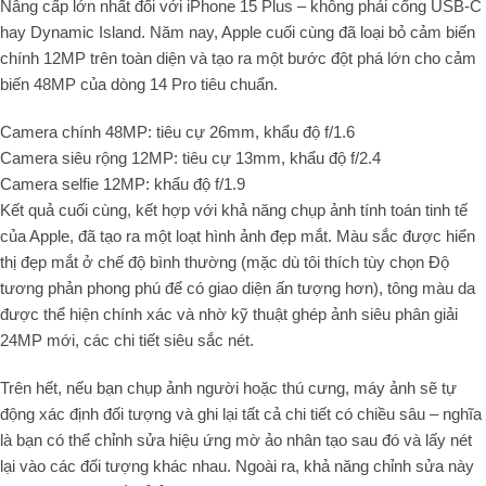
Nâng cấp lớn nhất đối với iPhone 15 Plus – không phải cổng USB-C
hay Dynamic Island. Năm nay, Apple cuối cùng đã loại bỏ cảm biến
chính 12MP trên toàn diện và tạo ra một bước đột phá lớn cho cảm
biến 48MP của dòng 14 Pro tiêu chuẩn.
Camera chính 48MP: tiêu cự 26mm, khẩu độ f/1.6
Camera siêu rộng 12MP: tiêu cự 13mm, khẩu độ f/2.4
Camera selfie 12MP: khẩu độ f/1.9
Kết quả cuối cùng, kết hợp với khả năng chụp ảnh tính toán tinh tế
của Apple, đã tạo ra một loạt hình ảnh đẹp mắt. Màu sắc được hiển
thị đẹp mắt ở chế độ bình thường (mặc dù tôi thích tùy chọn Độ
tương phản phong phú để có giao diện ấn tượng hơn), tông màu da
được thể hiện chính xác và nhờ kỹ thuật ghép ảnh siêu phân giải
24MP mới, các chi tiết siêu sắc nét.
Trên hết, nếu bạn chụp ảnh người hoặc thú cưng, máy ảnh sẽ tự
động xác định đối tượng và ghi lại tất cả chi tiết có chiều sâu – nghĩa
là bạn có thể chỉnh sửa hiệu ứng mờ ảo nhân tạo sau đó và lấy nét
lại vào các đối tượng khác nhau. Ngoài ra, khả năng chỉnh sửa này