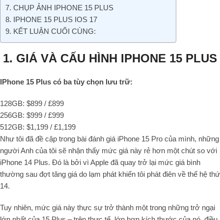
7. CHỤP ẢNH IPHONE 15 PLUS
8. IPHONE 15 PLUS IOS 17
9. KẾT LUẬN CUỐI CÙNG:
1. GIÁ VÀ CẤU HÌNH IPHONE 15 PLUS
IPhone 15 Plus có ba tùy chọn lưu trữ:
128GB: $899 / £899
256GB: $999 / £999
512GB: $1,199 / £1,199
Như tôi đã đề cập trong bài đánh giá iPhone 15 Pro của mình, những
người Anh của tôi sẽ nhận thấy mức giá này rẻ hơn một chút so với
iPhone 14 Plus. Đó là bởi vì Apple đã quay trở lại mức giá bình
thường sau đợt tăng giá do lạm phát khiến tôi phát điên về thế hệ thứ
14.
Tuy nhiên, mức giá này thực sự trở thành một trong những trở ngại
lớn nhất của 15 Plus – trên thực tế, lớn hơn kích thước của nó, điều