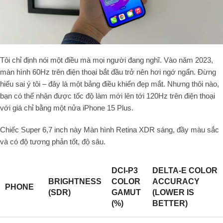
Tôi chỉ định nói một điều mà mọi người đang nghĩ. Vào năm 2023,
màn hình 60Hz trên điện thoại bắt đầu trở nên hơi ngớ ngẩn. Đừng
hiểu sai ý tôi – đây là một bảng điều khiển đẹp mắt. Nhưng thôi nào,
bạn có thể nhận được tốc độ làm mới lên tới 120Hz trên điện thoại
với giá chỉ bằng một nửa iPhone 15 Plus.
Chiếc Super 6,7 inch này Màn hình Retina XDR sáng, đầy màu sắc
và có độ tương phản tốt, độ sâu.
DCI-P3
DELTA-E COLOR
BRIGHTNESS
COLOR
ACCURACY
PHONE
(SDR)
GAMUT
(LOWER IS
(%)
BETTER)