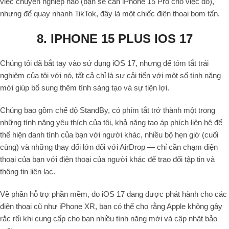
việc chuyên nghiệp nào (bạn sẽ cần iPhone 15 Pro cho việc đó),
nhưng để quay nhanh TikTok, đây là một chiếc điện thoại bom tấn.
8. IPHONE 15 PLUS IOS 17
Chúng tôi đã bắt tay vào sử dụng iOS 17, nhưng để tóm tắt trải
nghiệm của tôi với nó, tất cả chỉ là sự cải tiến với một số tính năng
mới giúp bổ sung thêm tính sáng tạo và sự tiện lợi.
Chúng bao gồm chế độ StandBy, có phím tắt trở thành một trong
những tính năng yêu thích của tôi, khả năng tạo áp phích liên hệ để
thể hiện danh tính của bạn với người khác, nhiều bộ hẹn giờ (cuối
cùng) và những thay đổi lớn đối với AirDrop — chỉ cần chạm điện
thoại của bạn với điện thoại của người khác để trao đổi tập tin và
thông tin liên lạc.
Về phần hỗ trợ phần mềm, do iOS 17 đang được phát hành cho các
điện thoại cũ như iPhone XR, bạn có thể cho rằng Apple không gây
rắc rối khi cung cấp cho bạn nhiều tính năng mới và cập nhật bảo