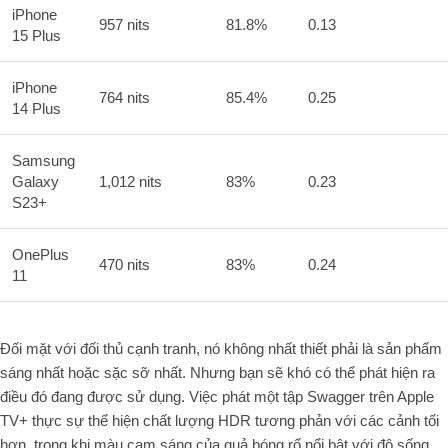
iPhone
957 nits
81.8%
0.13
15 Plus
iPhone
764 nits
85.4%
0.25
14 Plus
Samsung
Galaxy
1,012 nits
83%
0.23
S23+
OnePlus
470 nits
83%
0.24
11
Đối mặt với đối thủ cạnh tranh, nó không nhất thiết phải là sản phẩm
sáng nhất hoặc sặc sỡ nhất. Nhưng bạn sẽ khó có thể phát hiện ra
điều đó đang được sử dụng. Việc phát một tập Swagger trên Apple
TV+ thực sự thể hiện chất lượng HDR tương phản với các cảnh tối
hơn, trong khi màu cam sáng của quả bóng rổ nổi bật với độ sống