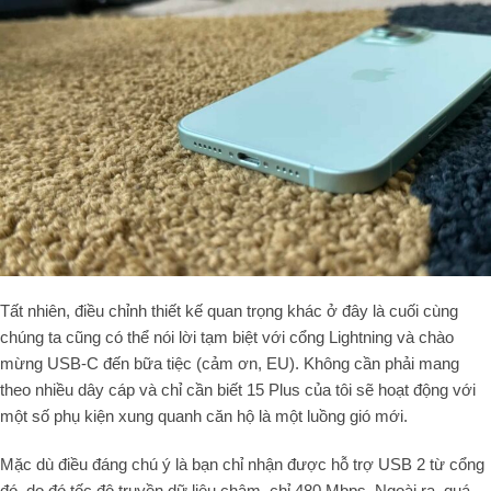
Tất nhiên, điều chỉnh thiết kế quan trọng khác ở đây là cuối cùng
chúng ta cũng có thể nói lời tạm biệt với cổng Lightning và chào
mừng USB-C đến bữa tiệc (cảm ơn, EU). Không cần phải mang
theo nhiều dây cáp và chỉ cần biết 15 Plus của tôi sẽ hoạt động với
một số phụ kiện xung quanh căn hộ là một luồng gió mới.
Mặc dù điều đáng chú ý là bạn chỉ nhận được hỗ trợ USB 2 từ cổng
đó, do đó tốc độ truyền dữ liệu chậm, chỉ 480 Mbps. Ngoài ra, quá