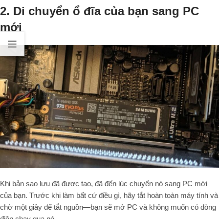
2. Di chuyển ổ đĩa của bạn sang PC
mới
Khi bản sao lưu đã được tạo, đã đến lúc chuyển nó sang PC mới
của bạn. Trước khi làm bất cứ điều gì, hãy tắt hoàn toàn máy tính và
chờ một giây để tắt nguồn—bạn sẽ mở PC và không muốn có dòng
điện chạy qua nó.