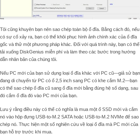
Tôi cũng khuyên bạn nên sao chép toàn bộ ổ đĩa. Bằng cách đó, nếu
có sự cố xảy ra, bạn có thể khôi phục hình ảnh chính xác của ổ đĩa
gốc và thử một phương pháp khác. Đối với quá trình này, bạn có thể
tải xuống DiskGenius miễn phí và làm theo các bước trong hướng
dẫn nhân bản của chúng tôi.
Nếu PC mới của bạn sử dụng loại ổ đĩa khác với PC cũ—giả sử bạn
đang di chuyển từ PC có ổ 2,5 inch sang PC có khe cắm M.2—bạn
có thể sao chép ổ đĩa cũ sang ổ đĩa mới bằng đúng hệ số dạng, sau
đó cắm ổ đĩa đó vào PC mới của bạn.
Lưu ý rằng điều này có thể có nghĩa là mua một ổ SSD mới và cắm
nó vào hộp đựng USB-to-M.2 SATA hoặc USB-to-M.2 NVMe để sao
chép nó. Thực hiện một số nghiên cứu về loại ổ đĩa mà PC mới của
bạn hỗ trợ trước khi mua.