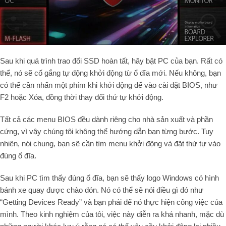
Sau khi quá trình trao đổi SSD hoàn tất, hãy bật PC của bạn. Rất có
thể, nó sẽ cố gắng tự động khởi động từ ổ đĩa mới. Nếu không, bạn
có thể cần nhấn một phím khi khởi động để vào cài đặt BIOS, như
F2 hoặc Xóa, đồng thời thay đổi thứ tự khởi động.
Tất cả các menu BIOS đều dành riêng cho nhà sản xuất và phần
cứng, vì vậy chúng tôi không thể hướng dẫn bạn từng bước. Tuy
nhiên, nói chung, bạn sẽ cần tìm menu khởi động và đặt thứ tự vào
đúng ổ đĩa.
Sau khi PC tìm thấy đúng ổ đĩa, bạn sẽ thấy logo Windows có hình
bánh xe quay được chào đón. Nó có thể sẽ nói điều gì đó như
“Getting Devices Ready” và bạn phải để nó thực hiện công việc của
mình. Theo kinh nghiệm của tôi, việc này diễn ra khá nhanh, mặc dù