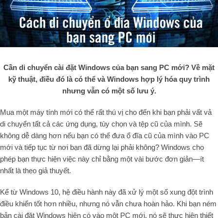
Cần di chuyển cài đặt Windows của bạn sang PC mới? Về mặt
kỹ thuật, điều đó là có thể và Windows hợp lý hóa quy trình
nhưng vẫn có một số lưu ý.
Mua một máy tính mới có thể rất thú vị cho đến khi bạn phải vất vả
di chuyển tất cả các ứng dụng, tùy chọn và tệp cũ của mình. Sẽ
không dễ dàng hơn nếu bạn có thể đưa ổ đĩa cũ của mình vào PC
mới và tiếp tục từ nơi bạn đã dừng lại phải không? Windows cho
phép bạn thực hiện việc này chỉ bằng một vài bước đơn giản—ít
nhất là theo giả thuyết.
Kể từ Windows 10, hệ điều hành này đã xử lý một số xung đột trình
điều khiển tốt hơn nhiều, nhưng nó vẫn chưa hoàn hảo. Khi bạn ném
bản cài đặt Windows hiện có vào một PC mới, nó sẽ thực hiện thiết