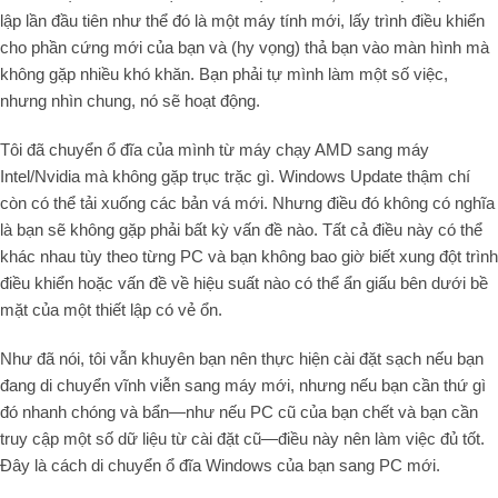
lập lần đầu tiên như thể đó là một máy tính mới, lấy trình điều khiển
cho phần cứng mới của bạn và (hy vọng) thả bạn vào màn hình mà
không gặp nhiều khó khăn. Bạn phải tự mình làm một số việc,
nhưng nhìn chung, nó sẽ hoạt động.
Tôi đã chuyển ổ đĩa của mình từ máy chạy AMD sang máy
Intel/Nvidia mà không gặp trục trặc gì. Windows Update thậm chí
còn có thể tải xuống các bản vá mới. Nhưng điều đó không có nghĩa
là bạn sẽ không gặp phải bất kỳ vấn đề nào. Tất cả điều này có thể
khác nhau tùy theo từng PC và bạn không bao giờ biết xung đột trình
điều khiển hoặc vấn đề về hiệu suất nào có thể ẩn giấu bên dưới bề
mặt của một thiết lập có vẻ ổn.
Như đã nói, tôi vẫn khuyên bạn nên thực hiện cài đặt sạch nếu bạn
đang di chuyển vĩnh viễn sang máy mới, nhưng nếu bạn cần thứ gì
đó nhanh chóng và bẩn—như nếu PC cũ của bạn chết và bạn cần
truy cập một số dữ liệu từ cài đặt cũ—điều này nên làm việc đủ tốt.
Đây là cách di chuyển ổ đĩa Windows của bạn sang PC mới.