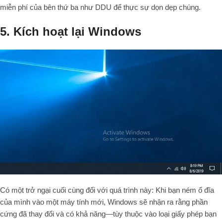
miễn phí của bên thứ ba như DDU để thực sự dọn dẹp chúng.
5. Kích hoạt lại Windows
Có một trở ngại cuối cùng đối với quá trình này: Khi bạn ném ổ đĩa
của mình vào một máy tính mới, Windows sẽ nhận ra rằng phần
cứng đã thay đổi và có khả năng—tùy thuộc vào loại giấy phép bạn