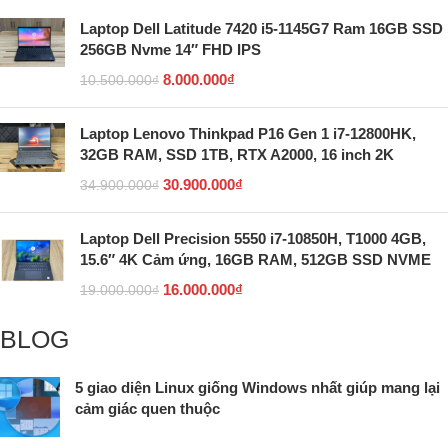
Laptop Dell Latitude 7420 i5-1145G7 Ram 16GB SSD
256GB Nvme 14″ FHD IPS
8.000.000
₫
10.500.000
₫
Laptop Lenovo Thinkpad P16 Gen 1 i7-12800HK,
32GB RAM, SSD 1TB, RTX A2000, 16 inch 2K
30.900.000
₫
34.900.000
₫
Laptop Dell Precision 5550 i7-10850H, T1000 4GB,
15.6″ 4K Cảm ứng, 16GB RAM, 512GB SSD NVME
16.000.000
₫
19.000.000
₫
BLOG
5 giao diện Linux giống Windows nhất giúp mang lại
cảm giác quen thuộc