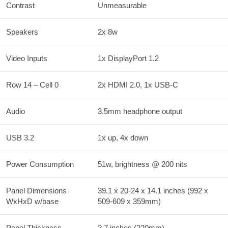
Contrast
Unmeasurable
Speakers
2x 8w
Video Inputs
1x DisplayPort 1.2
Row 14 – Cell 0
2x HDMI 2.0, 1x USB-C
Audio
3.5mm headphone output
USB 3.2
1x up, 4x down
Power Consumption
51w, brightness @ 200 nits
Panel Dimensions
39.1 x 20-24 x 14.1 inches (992 x
WxHxD w/base
509-609 x 359mm)
Panel Thickness
2.7 inches (220mm)