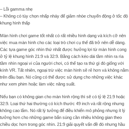
– Lỗi gamma nhẹ
– Không có tùy chọn nhấp nháy để giảm nhòe chuyển động ở tốc độ
khung hình thấp
Màn hình chơi game tốt nhất có rất nhiều hình dạng và kích cỡ nên
việc mua màn hình cho các loại trò chơi cụ thể đã trở nên dễ dàng.
Các tựa game góc nhìn thứ nhất được hưởng lợi từ màn hình cong
ở tỷ lệ khung hình 21:9 và 32:9. Bằng cách kéo dài tầm nhìn ra rìa
tầm nhìn ngoại vi của người chơi, có thể tạo ra thứ gì đó giống với
kính VR. Tất nhiên, ngoại trừ việc màn hình sẽ rẻ hơn và không nằm
trên đầu bạn. Nó cũng có thể được sử dụng cho những việc khác
như xem phim hoặc làm việc năng suất.
Nếu bạn có không gian cho màn hình rộng thì sẽ có tỷ lệ 21:9 hoặc
32:9. Loại thứ hai thường có kích thước 49 inch và rất rộng nhưng
không cao lắm. Nó rất lý tưởng để điều khiển mô phỏng nhưng ít lý
tưởng hơn cho những game bắn súng cần nhiều không gian theo
chiều dọc hơn trong góc nhìn. 21:9 giải quyết vấn đề đó nhưng hầu