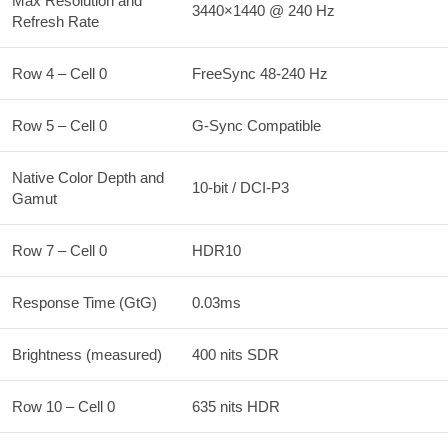
Max Resolution and
3440×1440 @ 240 Hz
Refresh Rate
Row 4 – Cell 0
FreeSync 48-240 Hz
Row 5 – Cell 0
G-Sync Compatible
Native Color Depth and
10-bit / DCI-P3
Gamut
Row 7 – Cell 0
HDR10
Response Time (GtG)
0.03ms
Brightness (measured)
400 nits SDR
Row 10 – Cell 0
635 nits HDR