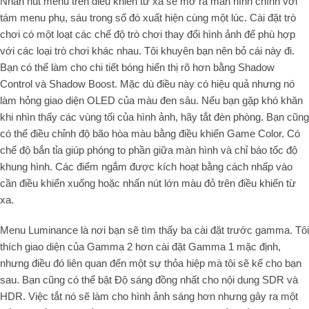
Nhấn nút menu trên điều khiển từ xa sẽ mở ra màn hình chính với
tám menu phụ, sáu trong số đó xuất hiện cùng một lúc. Cài đặt trò
chơi có một loạt các chế độ trò chơi thay đổi hình ảnh để phù hợp
với các loại trò chơi khác nhau. Tôi khuyên bạn nên bỏ cái này đi.
Bạn có thể làm cho chi tiết bóng hiển thị rõ hơn bằng Shadow
Control và Shadow Boost. Mặc dù điều này có hiệu quả nhưng nó
làm hỏng giao diện OLED của màu đen sâu. Nếu bạn gặp khó khăn
khi nhìn thấy các vùng tối của hình ảnh, hãy tắt đèn phòng. Bạn cũng
có thể điều chỉnh độ bão hòa màu bằng điều khiển Game Color. Có
chế độ bắn tỉa giúp phóng to phần giữa màn hình và chỉ báo tốc độ
khung hình. Các điểm ngắm được kích hoạt bằng cách nhấp vào
cần điều khiển xuống hoặc nhấn nút lớn màu đỏ trên điều khiển từ
xa.
Menu Luminance là nơi bạn sẽ tìm thấy ba cài đặt trước gamma. Tôi
thích giao diện của Gamma 2 hơn cài đặt Gamma 1 mặc định,
nhưng điều đó liên quan đến một sự thỏa hiệp mà tôi sẽ kể cho bạn
sau. Bạn cũng có thể bật Độ sáng đồng nhất cho nội dung SDR và ​​​​
HDR. Việc tắt nó sẽ làm cho hình ảnh sáng hơn nhưng gây ra một