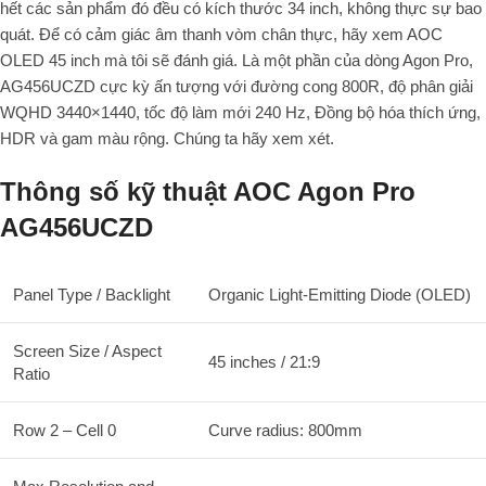
hết các sản phẩm đó đều có kích thước 34 inch, không thực sự bao
quát. Để có cảm giác âm thanh vòm chân thực, hãy xem AOC
OLED 45 inch mà tôi sẽ đánh giá. Là một phần của dòng Agon Pro,
AG456UCZD cực kỳ ấn tượng với đường cong 800R, độ phân giải
WQHD 3440×1440, tốc độ làm mới 240 Hz, Đồng bộ hóa thích ứng,
HDR và ​​gam màu rộng. Chúng ta hãy xem xét.
Thông số kỹ thuật AOC Agon Pro
AG456UCZD
Panel Type / Backlight
Organic Light-Emitting Diode (OLED)
Screen Size / Aspect
45 inches / 21:9
Ratio
Row 2 – Cell 0
Curve radius: 800mm