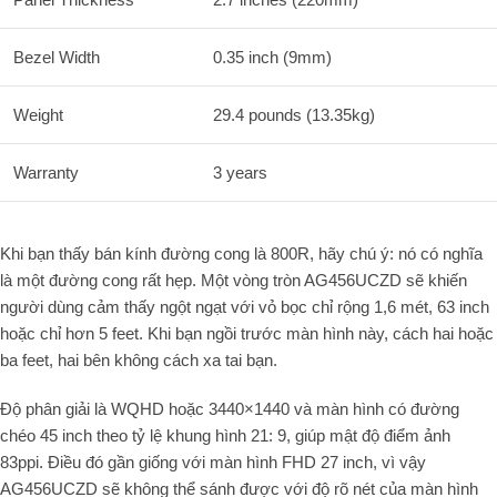
Bezel Width
0.35 inch (9mm)
Weight
29.4 pounds (13.35kg)
Warranty
3 years
Khi bạn thấy bán kính đường cong là 800R, hãy chú ý: nó có nghĩa
là một đường cong rất hẹp. Một vòng tròn AG456UCZD sẽ khiến
người dùng cảm thấy ngột ngạt với vỏ bọc chỉ rộng 1,6 mét, 63 inch
hoặc chỉ hơn 5 feet. Khi bạn ngồi trước màn hình này, cách hai hoặc
ba feet, hai bên không cách xa tai bạn.
Độ phân giải là WQHD hoặc 3440×1440 và màn hình có đường
chéo 45 inch theo tỷ lệ khung hình 21: 9, giúp mật độ điểm ảnh
83ppi. Điều đó gần giống với màn hình FHD 27 inch, vì vậy
AG456UCZD sẽ không thể sánh được với độ rõ nét của màn hình