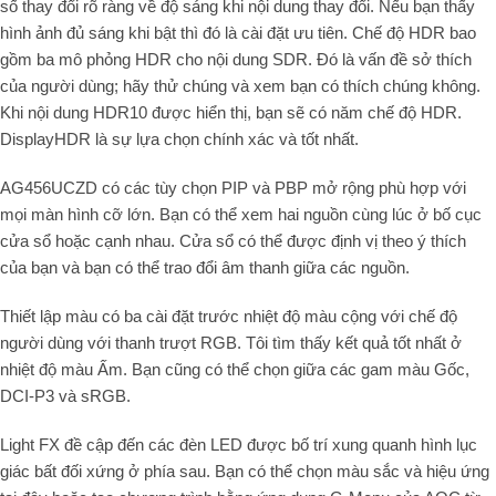
số thay đổi rõ ràng về độ sáng khi nội dung thay đổi. Nếu bạn thấy
hình ảnh đủ sáng khi bật thì đó là cài đặt ưu tiên. Chế độ HDR bao
gồm ba mô phỏng HDR cho nội dung SDR. Đó là vấn đề sở thích
của người dùng; hãy thử chúng và xem bạn có thích chúng không.
Khi nội dung HDR10 được hiển thị, bạn sẽ có năm chế độ HDR.
DisplayHDR là sự lựa chọn chính xác và tốt nhất.
AG456UCZD có các tùy chọn PIP và PBP mở rộng phù hợp với
mọi màn hình cỡ lớn. Bạn có thể xem hai nguồn cùng lúc ở bố cục
cửa sổ hoặc cạnh nhau. Cửa sổ có thể được định vị theo ý thích
của bạn và bạn có thể trao đổi âm thanh giữa các nguồn.
Thiết lập màu có ba cài đặt trước nhiệt độ màu cộng với chế độ
người dùng với thanh trượt RGB. Tôi tìm thấy kết quả tốt nhất ở
nhiệt độ màu Ấm. Bạn cũng có thể chọn giữa các gam màu Gốc,
DCI-P3 và sRGB.
Light FX đề cập đến các đèn LED được bố trí xung quanh hình lục
giác bất đối xứng ở phía sau. Bạn có thể chọn màu sắc và hiệu ứng