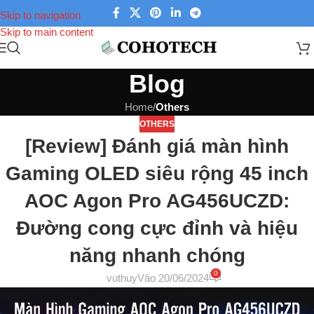
Skip to navigation
Skip to main content
Blog
Home
/
Others
OTHERS
[Review] Đánh giá màn hình
Gaming OLED siêu rộng 45 inch
AOC Agon Pro AG456UCZD:
Đường cong cực đỉnh và hiệu
năng nhanh chóng
0
vuthuy
Vào 20/06/2024