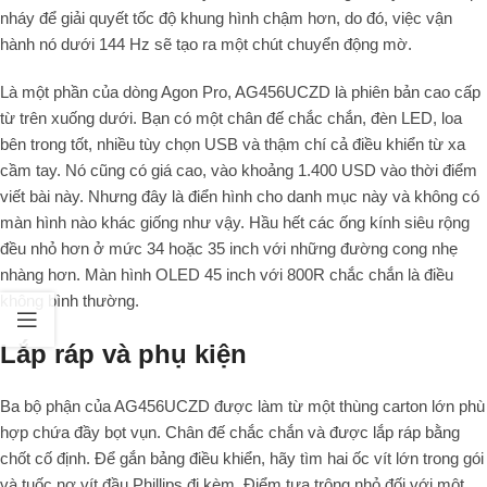
nháy để giải quyết tốc độ khung hình chậm hơn, do đó, việc vận
hành nó dưới 144 Hz sẽ tạo ra một chút chuyển động mờ.
Là một phần của dòng Agon Pro, AG456UCZD là phiên bản cao cấp
từ trên xuống dưới. Bạn có một chân đế chắc chắn, đèn LED, loa
bên trong tốt, nhiều tùy chọn USB và thậm chí cả điều khiển từ xa
cầm tay. Nó cũng có giá cao, vào khoảng 1.400 USD vào thời điểm
viết bài này. Nhưng đây là điển hình cho danh mục này và không có
màn hình nào khác giống như vậy. Hầu hết các ống kính siêu rộng
đều nhỏ hơn ở mức 34 hoặc 35 inch với những đường cong nhẹ
nhàng hơn. Màn hình OLED 45 inch với 800R chắc chắn là điều
không bình thường.
Lắp ráp và phụ kiện
Ba bộ phận của AG456UCZD được làm từ một thùng carton lớn phù
hợp chứa đầy bọt vụn. Chân đế chắc chắn và được lắp ráp bằng
chốt cố định. Để gắn bảng điều khiển, hãy tìm hai ốc vít lớn trong gói
và tuốc nơ vít đầu Phillips đi kèm. Điểm tựa trông nhỏ đối với một