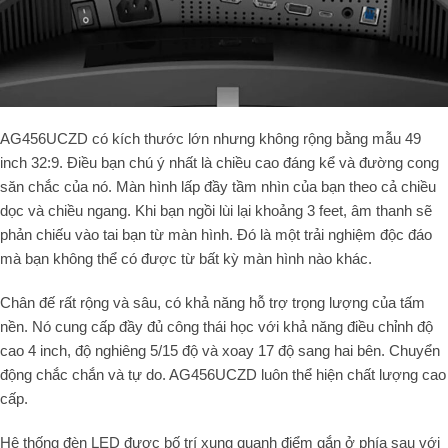
AG456UCZD có kích thước lớn nhưng không rộng bằng mẫu 49
inch 32:9. Điều bạn chú ý nhất là chiều cao đáng kể và đường cong
săn chắc của nó. Màn hình lấp đầy tầm nhìn của bạn theo cả chiều
dọc và chiều ngang. Khi bạn ngồi lùi lại khoảng 3 feet, âm thanh sẽ
phản chiếu vào tai bạn từ màn hình. Đó là một trải nghiệm độc đáo
mà bạn không thể có được từ bất kỳ màn hình nào khác.
Chân đế rất rộng và sâu, có khả năng hỗ trợ trọng lượng của tấm
nền. Nó cung cấp đầy đủ công thái học với khả năng điều chỉnh độ
cao 4 inch, độ nghiêng 5/15 độ và xoay 17 độ sang hai bên. Chuyển
động chắc chắn và tự do. AG456UCZD luôn thể hiện chất lượng cao
cấp.
Hệ thống đèn LED được bố trí xung quanh điểm gắn ở phía sau với