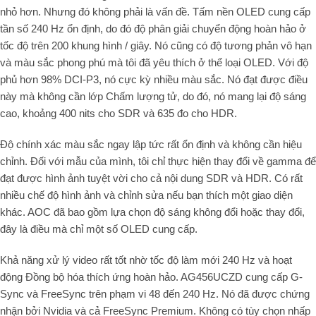
nhỏ hơn. Nhưng đó không phải là vấn đề. Tấm nền OLED cung cấp
tần số 240 Hz ổn định, do đó độ phân giải chuyển động hoàn hảo ở
tốc độ trên 200 khung hình / giây. Nó cũng có độ tương phản vô hạn
và màu sắc phong phú mà tôi đã yêu thích ở thể loại OLED. Với độ
phủ hơn 98% DCI-P3, nó cực kỳ nhiều màu sắc. Nó đạt được điều
này mà không cần lớp Chấm lượng tử, do đó, nó mang lại độ sáng
cao, khoảng 400 nits cho SDR và ​​​​635 đo cho HDR.
Độ chính xác màu sắc ngay lập tức rất ổn định và không cần hiệu
chỉnh. Đối với mẫu của mình, tôi chỉ thực hiện thay đổi về gamma để
đạt được hình ảnh tuyệt vời cho cả nội dung SDR và ​​​​HDR. Có rất
nhiều chế độ hình ảnh và chỉnh sửa nếu bạn thích một giao diện
khác. AOC đã bao gồm lựa chọn độ sáng không đổi hoặc thay đổi,
đây là điều mà chỉ một số OLED cung cấp.
Khả năng xử lý video rất tốt nhờ tốc độ làm mới 240 Hz và hoạt
động Đồng bộ hóa thích ứng hoàn hảo. AG456UCZD cung cấp G-
Sync và FreeSync trên phạm vi 48 đến 240 Hz. Nó đã được chứng
nhận bởi Nvidia và cả FreeSync Premium. Không có tùy chọn nhấp