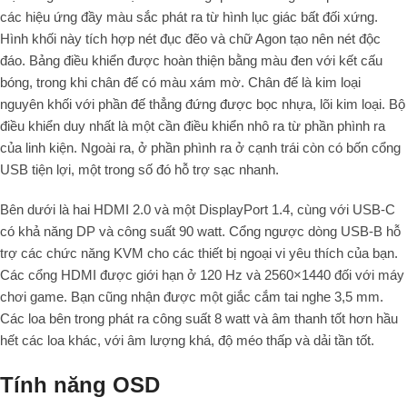
các hiệu ứng đầy màu sắc phát ra từ hình lục giác bất đối xứng.
Hình khối này tích hợp nét đục đẽo và chữ Agon tạo nên nét độc
đáo. Bảng điều khiển được hoàn thiện bằng màu đen với kết cấu
bóng, trong khi chân đế có màu xám mờ. Chân đế là kim loại
nguyên khối với phần đế thẳng đứng được bọc nhựa, lõi kim loại. Bộ
điều khiển duy nhất là một cần điều khiển nhô ra từ phần phình ra
của linh kiện. Ngoài ra, ở phần phình ra ở cạnh trái còn có bốn cổng
USB tiện lợi, một trong số đó hỗ trợ sạc nhanh.
Bên dưới là hai HDMI 2.0 và một DisplayPort 1.4, cùng với USB-C
có khả năng DP và công suất 90 watt. Cổng ngược dòng USB-B hỗ
trợ các chức năng KVM cho các thiết bị ngoại vi yêu thích của bạn.
Các cổng HDMI được giới hạn ở 120 Hz và 2560×1440 đối với máy
chơi game. Bạn cũng nhận được một giắc cắm tai nghe 3,5 mm.
Các loa bên trong phát ra công suất 8 watt và âm thanh tốt hơn hầu
hết các loa khác, với âm lượng khá, độ méo thấp và dải tần tốt.
Tính năng OSD