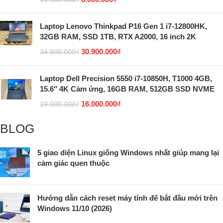
Laptop Lenovo Thinkpad P16 Gen 1 i7-12800HK,
32GB RAM, SSD 1TB, RTX A2000, 16 inch 2K
30.900.000
₫
34.900.000
₫
Laptop Dell Precision 5550 i7-10850H, T1000 4GB,
15.6″ 4K Cảm ứng, 16GB RAM, 512GB SSD NVME
16.000.000
₫
19.000.000
₫
BLOG
5 giao diện Linux giống Windows nhất giúp mang lại
cảm giác quen thuộc
Hướng dẫn cách reset máy tính để bắt đầu mới trên
Windows 11/10 (2026)