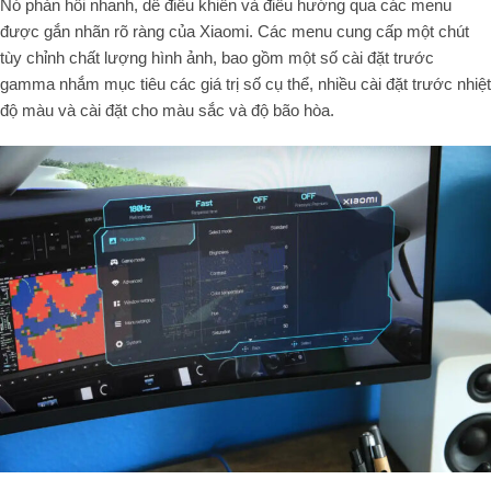
Nó phản hồi nhanh, dễ điều khiển và điều hướng qua các menu
được gắn nhãn rõ ràng của Xiaomi. Các menu cung cấp một chút
tùy chỉnh chất lượng hình ảnh, bao gồm một số cài đặt trước
gamma nhắm mục tiêu các giá trị số cụ thể, nhiều cài đặt trước nhiệt
độ màu và cài đặt cho màu sắc và độ bão hòa.