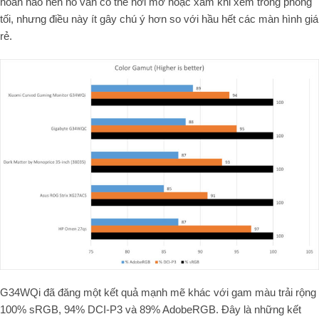
hoàn hảo nên nó vẫn có thể hơi mờ hoặc xám khi xem trong phòng
tối, nhưng điều này ít gây chú ý hơn so với hầu hết các màn hình giá
rẻ.
G34WQi đã đăng một kết quả mạnh mẽ khác với gam màu trải rộng
100% sRGB, 94% DCI-P3 và 89% AdobeRGB. Đây là những kết