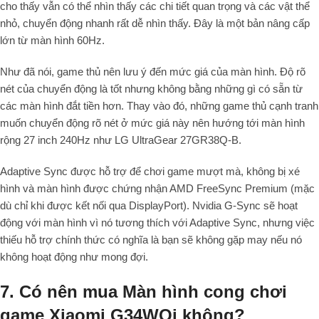
cho thấy vẫn có thể nhìn thấy các chi tiết quan trọng và các vật thể
nhỏ, chuyển động nhanh rất dễ nhìn thấy. Đây là một bản nâng cấp
lớn từ màn hình 60Hz.
Như đã nói, game thủ nên lưu ý đến mức giá của màn hình. Độ rõ
nét của chuyển động là tốt nhưng không bằng những gì có sẵn từ
các màn hình đắt tiền hơn. Thay vào đó, những game thủ cạnh tranh
muốn chuyển động rõ nét ở mức giá này nên hướng tới màn hình
rộng 27 inch 240Hz như LG UltraGear 27GR38Q-B.
Adaptive Sync được hỗ trợ để chơi game mượt mà, không bị xé
hình và màn hình được chứng nhận AMD FreeSync Premium (mặc
dù chỉ khi được kết nối qua DisplayPort). Nvidia G-Sync sẽ hoạt
động với màn hình vì nó tương thích với Adaptive Sync, nhưng việc
thiếu hỗ trợ chính thức có nghĩa là bạn sẽ không gặp may nếu nó
không hoạt động như mong đợi.
7. Có nên mua Màn hình cong chơi
game Xiaomi G34WQi không?