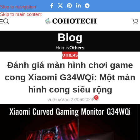
Skip to navigation
Skip to main content
Blog
Home
/
Others
OTHERS
Đánh giá màn hình chơi game
cong Xiaomi G34WQi: Một màn
hình cong siêu rộng
0
vuthuy
Vào 27/06/2024