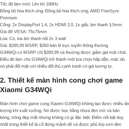
Tốc độ làm mới: Lên tới 180Hz
Đồng bộ hóa thích ứng: Đồng bộ hóa thích ứng, AMD FreeSync
Premium
Cổng: 2x DisplayPort 1.4, 2x HDMI 2.0, 1x giắc âm thanh 3,5mm
Giá đỡ VESA: 75x75mm
Loa: Có, loa âm thanh nổi 2x 3 watt
Giá: $289,99 MSRP, $260 bán lẻ trực tuyến thông thường
G34WQi có MSRP chỉ $289,99 và thường được giảm giá một chút.
Điều đó làm cho G34WQi trở thành một lựa chọn hấp dẫn, mặc dù
nó phải đối mặt với nhiều đối thủ cạnh tranh có giá tương tự.
2. Thiết kế màn hình cong chơi game
Xiaomi G34WQi
Màn hình chơi game cong Xiaomi G34WQi không tạo được nhiều ấn
tượng khi xuất xưởng. Nó được bọc bằng nhựa đen mờ và bán
bóng, trông đẹp mắt nhưng không có gì đặc biệt. Điểm nổi bật duy
nhất trong thiết kế là cổ đứng mảnh dẻ và được phủ lớp sơn đen