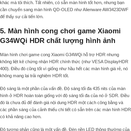
khác mà tôi thích. Tất nhiên, có sẵn màn hình tốt hơn, nhưng bạn
cần chuyển sang màn hình QD-OLED như Alienware AW3423DWF
để thấy sự cải tiến lớn.
5. Màn hình cong chơi game Xiaomi
G34WQi HDR chất lượng hình ảnh
Màn hình chơi game cong Xiaomi G34WQi hỗ trợ HDR nhưng
không liệt kê chứng nhận HDR chính thức (như VESA DisplayHDR
400). Điều đó cũng tốt vì giống như hầu hết các màn hình giá rẻ, nó
không mang lại trải nghiệm HDR tốt.
Độ sáng là một phần của vấn đề. Độ sáng tối đa 435 nits của màn
hình ở HDR hoàn toàn giống với độ sáng tối đa của nó ở SDR. Điều
đó là chưa đủ để đánh giá nội dung HDR một cách công bằng và
các phần sáng của cảnh thiếu chi tiết có sẵn trên các màn hình HDR
có khả năng cao hơn.
Độ tương phản cũng là một vấn đề. Đèn nền LED thông thường của