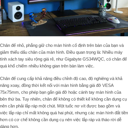
Chân đế nhỏ, phẳng giữ cho màn hình cố định trên bàn của bạn và
giảm thiểu dấu chân của màn hình. Điều quan trọng là: Nhiều máy
tính xách tay siêu rộng giá rẻ, như Gigabyte GS34WQC, có chân đế
quá khổ chiếm nhiều không gian trên bàn làm việc.
Chân đế cung cấp khả năng điều chỉnh độ cao, độ nghiêng và khả
năng xoay, đồng thời kết nối với màn hình bằng giá đỡ VESA
75x75mm, cho phép bạn gắn giá đỡ hoặc cánh tay màn hình của
bên thứ ba. Tuy nhiên, chân đế không có thiết kế không cần dụng cụ
nên cần phải lắp ráp một chút. Một tuốc nơ vít được bao gồm và
việc lắp ráp chỉ mất không quá hai phút, nhưng các màn hình đắt tiền
hơn có cơ chế không cần dụng cụ nên việc lắp ráp và tháo rời dễ
dàng hơn.