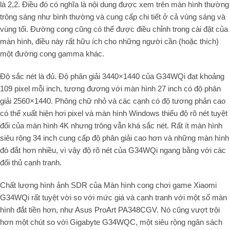
là 2,2. Điều đó có nghĩa là nội dung được xem trên màn hình thường
trông sáng như bình thường và cung cấp chi tiết ở cả vùng sáng và
vùng tối. Đường cong cũng có thể được điều chỉnh trong cài đặt của
màn hình, điều này rất hữu ích cho những người cần (hoặc thích)
một đường cong gamma khác.
Độ sắc nét là đủ. Độ phân giải 3440×1440 của G34WQi đạt khoảng
109 pixel mỗi inch, tương đương với màn hình 27 inch có độ phân
giải 2560×1440. Phông chữ nhỏ và các cạnh có độ tương phản cao
có thể xuất hiện hơi pixel và màn hình Windows thiếu độ rõ nét tuyệt
đối của màn hình 4K nhưng trông vẫn khá sắc nét. Rất ít màn hình
siêu rộng 34 inch cung cấp độ phân giải cao hơn và những màn hình
đó đắt hơn nhiều, vì vậy độ rõ nét của G34WQi ngang bằng với các
đối thủ cạnh tranh.
Chất lượng hình ảnh SDR của Màn hình cong chơi game Xiaomi
G34WQi rất tuyệt vời so với mức giá và cạnh tranh với một số màn
hình đắt tiền hơn, như Asus ProArt PA348CGV. Nó cũng vượt trội
hơn một chút so với Gigabyte G34WQC, một siêu rộng ngân sách