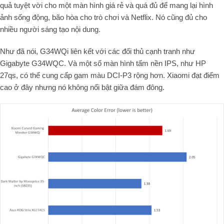
quả tuyệt vời cho một màn hình giá rẻ và quá đủ để mang lại hình
ảnh sống động, bão hòa cho trò chơi và Netflix. Nó cũng đủ cho
nhiều người sáng tạo nội dung.
Như đã nói, G34WQi liên kết với các đối thủ cạnh tranh như
Gigabyte G34WQC. Và một số màn hình tấm nền IPS, như HP
27qs, có thể cung cấp gam màu DCI-P3 rộng hơn. Xiaomi đạt điểm
cao ở đây nhưng nó không nổi bật giữa đám đông.