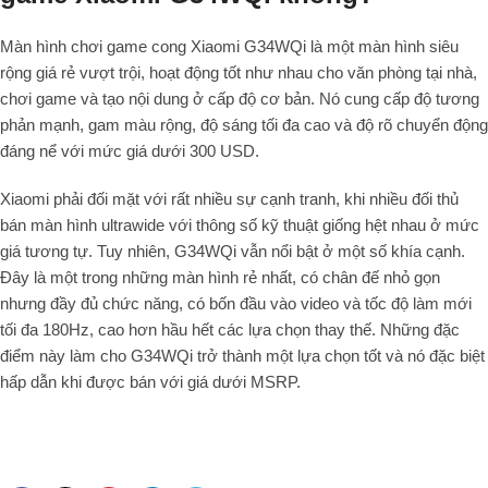
Màn hình chơi game cong Xiaomi G34WQi là một màn hình siêu
rộng giá rẻ vượt trội, hoạt động tốt như nhau cho văn phòng tại nhà,
chơi game và tạo nội dung ở cấp độ cơ bản. Nó cung cấp độ tương
phản mạnh, gam màu rộng, độ sáng tối đa cao và độ rõ chuyển động
đáng nể với mức giá dưới 300 USD.
Xiaomi phải đối mặt với rất nhiều sự cạnh tranh, khi nhiều đối thủ
bán màn hình ultrawide với thông số kỹ thuật giống hệt nhau ở mức
giá tương tự. Tuy nhiên, G34WQi vẫn nổi bật ở một số khía cạnh.
Đây là một trong những màn hình rẻ nhất, có chân đế nhỏ gọn
nhưng đầy đủ chức năng, có bốn đầu vào video và tốc độ làm mới
tối đa 180Hz, cao hơn hầu hết các lựa chọn thay thế. Những đặc
điểm này làm cho G34WQi trở thành một lựa chọn tốt và nó đặc biệt
hấp dẫn khi được bán với giá dưới MSRP.