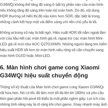
G34WQi không thể tăng độ sáng ở bất kỳ phần nào của màn hình
nếu không tăng độ sáng trên toàn bộ màn hình. Do đó, nội dung
HDR thường sẽ hiển thị độ sâu kém hơn SDR, đặc biệt là trong
những cảnh kết hợp một vài điểm sáng với nền chủ yếu là tối.
Không ai trong số này là bất ngờ. Hiệu suất HDR tốt nằm ngoài tầm
với của hầu hết các màn hình giá rẻ, ngoại trừ các màn hình Mini-
LED giá rẻ mới như AOC Q27G3XMN. Những người đang tìm kiếm
hiệu suất HDR tốt hơn từ màn hình siêu rộng sẽ cần chuyển sang
màn hình OLED hoặc Mini-LED.
6. Màn hình chơi game cong Xiaomi
G34WQi hiệu suất chuyển động
Thông số kỹ thuật của Màn hình chơi game cong Xiaomi G34WQi
rất hứa hẹn. Nó có tốc độ làm mới tối đa lên tới 180Hz và yêu cầu
thời gian phản hồi pixel tối thiểu là một phần nghìn giây. Lợi ích của
những tính năng này là rõ ràng khi chơi game. Xoay nhanh máy ảnh