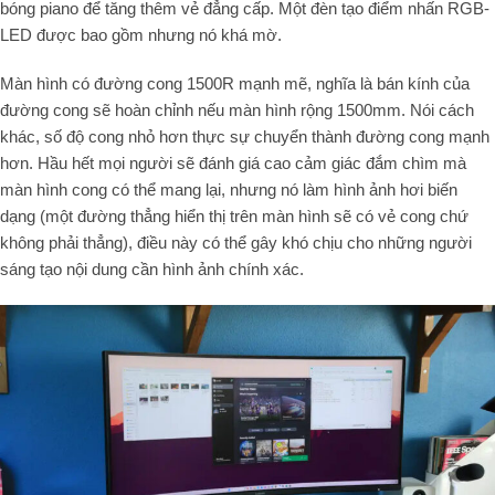
bóng piano để tăng thêm vẻ đẳng cấp. Một đèn tạo điểm nhấn RGB-
LED được bao gồm nhưng nó khá mờ.
Màn hình có đường cong 1500R mạnh mẽ, nghĩa là bán kính của
đường cong sẽ hoàn chỉnh nếu màn hình rộng 1500mm. Nói cách
khác, số độ cong nhỏ hơn thực sự chuyển thành đường cong mạnh
hơn. Hầu hết mọi người sẽ đánh giá cao cảm giác đắm chìm mà
màn hình cong có thể mang lại, nhưng nó làm hình ảnh hơi biến
dạng (một đường thẳng hiển thị trên màn hình sẽ có vẻ cong chứ
không phải thẳng), điều này có thể gây khó chịu cho những người
sáng tạo nội dung cần hình ảnh chính xác.