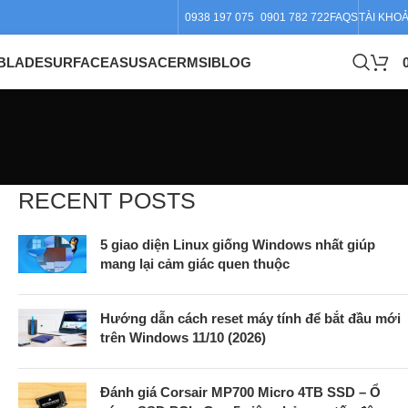
0938 197 075
0901 782 722
FAQS
TÀI KHO
BLADE
SURFACE
ASUS
ACER
MSI
BLOG
RECENT POSTS
5 giao diện Linux giống Windows nhất giúp
mang lại cảm giác quen thuộc
Hướng dẫn cách reset máy tính để bắt đầu mới
trên Windows 11/10 (2026)
Đánh giá Corsair MP700 Micro 4TB SSD – Ổ