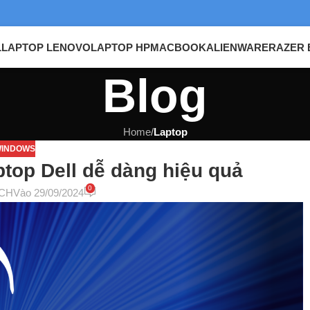
L
LAPTOP LENOVO
LAPTOP HP
MACBOOK
ALIENWARE
RAZER 
Blog
Home
/
Laptop
INDOWS
ptop Dell dễ dàng hiệu quả
0
CH
Vào 29/09/2024