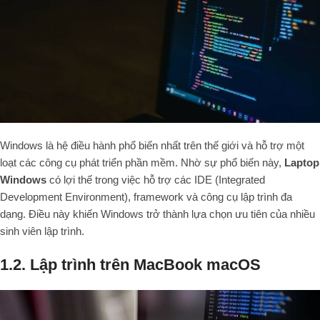
Windows là hệ điều hành phổ biến nhất trên thế giới và hỗ trợ một
loạt các công cụ phát triển phần mềm. Nhờ sự phổ biến này,
Laptop
Windows
có lợi thế trong việc hỗ trợ các IDE (Integrated
Development Environment), framework và công cụ lập trình đa
dạng. Điều này khiến Windows trở thành lựa chọn ưu tiên của nhiều
sinh viên lập trình.
1.2. Lập trình trên MacBook macOS