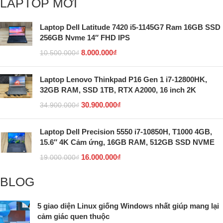
LAPTOP MỚI
Laptop Dell Latitude 7420 i5-1145G7 Ram 16GB SSD
256GB Nvme 14″ FHD IPS
8.000.000
₫
10.500.000
₫
Laptop Lenovo Thinkpad P16 Gen 1 i7-12800HK,
32GB RAM, SSD 1TB, RTX A2000, 16 inch 2K
30.900.000
₫
34.900.000
₫
Laptop Dell Precision 5550 i7-10850H, T1000 4GB,
15.6″ 4K Cảm ứng, 16GB RAM, 512GB SSD NVME
16.000.000
₫
19.000.000
₫
BLOG
5 giao diện Linux giống Windows nhất giúp mang lại
cảm giác quen thuộc