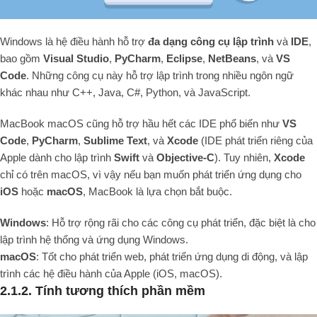
Windows là hệ điều hành hỗ trợ
đa dạng công cụ lập trình
và
IDE
,
bao gồm
Visual Studio
,
PyCharm
,
Eclipse
,
NetBeans
, và
VS
Code
. Những công cụ này hỗ trợ lập trình trong nhiều ngôn ngữ
khác nhau như C++, Java, C#, Python, và JavaScript.
MacBook macOS cũng hỗ trợ hầu hết các IDE phổ biến như
VS
Code
,
PyCharm
,
Sublime Text
, và
Xcode
(IDE phát triển riêng của
Apple dành cho lập trình
Swift
và
Objective-C
). Tuy nhiên,
Xcode
chỉ có trên macOS, vì vậy nếu bạn muốn phát triển ứng dụng cho
iOS
hoặc
macOS
, MacBook là lựa chọn bắt buộc.
Windows
: Hỗ trợ rộng rãi cho các công cụ phát triển, đặc biệt là cho
lập trình hệ thống và ứng dụng Windows.
macOS
: Tốt cho phát triển web, phát triển ứng dụng di động, và lập
trình các hệ điều hành của Apple (iOS, macOS).
2.1.2. Tính tương thích phần mềm