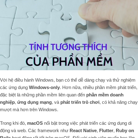
Với hệ điều hành Windows, bạn có thể dễ dàng chạy và thử nghiệm
các ứng dụng
Windows-only
. Hơn nữa, nhiều phần mềm phát triển,
đặc biệt là những phần mềm liên quan đến
phần mềm doanh
nghiệp
,
ứng dụng mạng
, và
phát triển trò chơi
, có khả năng chạy
mượt mà hơn trên Windows.
Trong khi đó,
macOS
nổi bật trong việc phát triển các ứng dụng di
động và web. Các framework như
React Native
,
Flutter
,
Ruby on
Rails
hoạt động rất tốt trên macOS. Đối với sinh viên muốn học lập