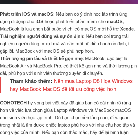
Phát triển iOS và macOS
: Nếu bạn có ý định học lập trình ứng
dụng di động cho
iOS
hoặc phát triển phần mềm cho
macOS
,
MacBook là lựa chọn bắt buộc vì chỉ có macOS mới hỗ trợ
Xcode
.
Trải nghiệm người dùng và sự ổn định
: Nếu bạn coi trọng trải
nghiệm người dùng mượt mà và cần một hệ điều hành ổn định, ít
gặp lỗi, MacBook với macOS sẽ phù hợp hơn.
Thời lượng pin lâu và thiết kế gọn nhẹ
: MacBook, đặc biệt là
MacBook Air và MacBook Pro, có thiết kế gọn nhẹ và thời lượng pin
dài, phù hợp với sinh viên thường xuyên di chuyển.
Tham khảo thêm:
Nên mua Laptop Đồ Họa Windows
hay MacBook MacOS để tối ưu công việc hơn
COHOTECH
hy vọng bài viết này đã giúp bạn có cái nhìn rõ ràng
hơn về việc lựa chọn giữa Laptop Windows và MacBook macOS
cho sinh viên học lập trình. Dù bạn chọn nền tảng nào, điều quan
trọng nhất là tìm được chiếc laptop phù hợp với nhu cầu học tập và
công việc của mình. Nếu bạn còn thắc mắc, hãy để lại bình luận