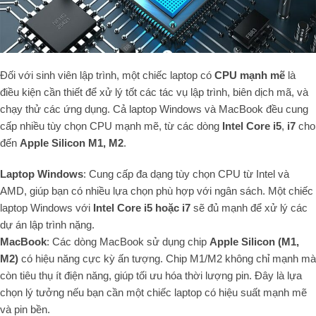
Đối với sinh viên lập trình, một chiếc laptop có
CPU mạnh mẽ
là
điều kiện cần thiết để xử lý tốt các tác vụ lập trình, biên dịch mã, và
chạy thử các ứng dụng. Cả laptop Windows và MacBook đều cung
cấp nhiều tùy chọn CPU mạnh mẽ, từ các dòng
Intel Core i5
,
i7
cho
đến
Apple Silicon M1, M2
.
Laptop Windows
: Cung cấp đa dạng tùy chọn CPU từ Intel và
AMD, giúp bạn có nhiều lựa chọn phù hợp với ngân sách. Một chiếc
laptop Windows với
Intel Core i5 hoặc i7
sẽ đủ mạnh để xử lý các
dự án lập trình nặng.
MacBook
: Các dòng MacBook sử dụng chip
Apple Silicon (M1,
M2)
có hiệu năng cực kỳ ấn tượng. Chip M1/M2 không chỉ mạnh mà
còn tiêu thụ ít điện năng, giúp tối ưu hóa thời lượng pin. Đây là lựa
chọn lý tưởng nếu bạn cần một chiếc laptop có hiệu suất mạnh mẽ
và pin bền.