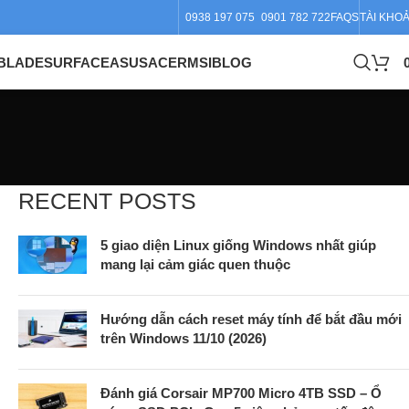
0938 197 075
0901 782 722
FAQS
TÀI KHO
BLADE
SURFACE
ASUS
ACER
MSI
BLOG
RECENT POSTS
5 giao diện Linux giống Windows nhất giúp
mang lại cảm giác quen thuộc
Hướng dẫn cách reset máy tính để bắt đầu mới
trên Windows 11/10 (2026)
Đánh giá Corsair MP700 Micro 4TB SSD – Ổ