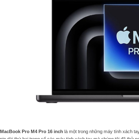
MacBook Pro M4 Pro 16 inch
là một trong những máy tính xách ta
pin dài thứ hai trong số các máy tính xách tay mà chúng tôi đã thử 