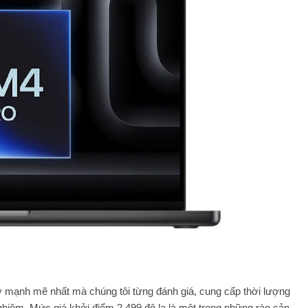
y mạnh mẽ nhất mà chúng tôi từng đánh giá, cung cấp thời lượng
nghiệm. Mức giá khởi điểm 2.499 đô la là một trong những rào cản