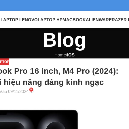
L
LAPTOP LENOVO
LAPTOP HP
MACBOOK
ALIENWARE
RAZER 
Blog
Home
/
iOS
PTOP
ok Pro 16 inch, M4 Pro (2024):
i hiệu năng đáng kinh ngạc
0
Vào 09/11/2024