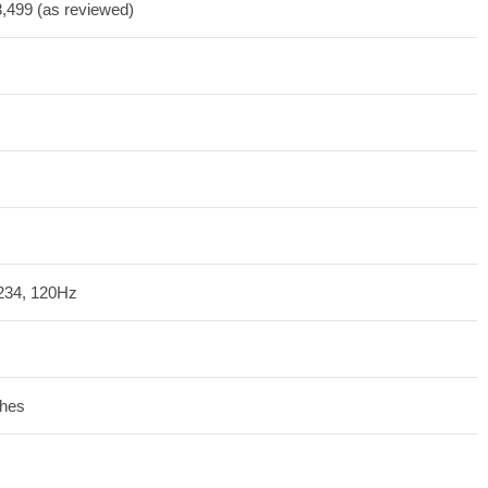
$3,499 (as reviewed)
2234, 120Hz
ches