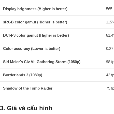
Display brightness (Higher is better)
565
sRGB color gamut (Higher is better)
115
DCI-P3 color gamut (Higher is better)
81.
Color accuracy (Lower is better)
0.27
Sid Meier’s Civ VI: Gathering Storm (1080p)
98 f
Borderlands 3 (1080p)
43 f
Shadow of the Tomb Raider
79 f
3. Giá và cấu hình