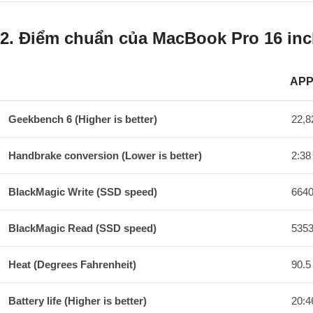
2. Điểm chuẩn của MacBook Pro 16 inc
APP
HEADER CELL – COLUMN 0
Geekbench 6 (Higher is better)
22,8
Handbrake conversion (Lower is better)
2:38
BlackMagic Write (SSD speed)
664
BlackMagic Read (SSD speed)
535
Heat (Degrees Fahrenheit)
90.5
Battery life (Higher is better)
20:4