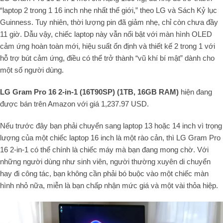
“laptop 2 trong 1 16 inch nhẹ nhất thế giới,” theo LG và Sách Kỷ lục
Guinness. Tuy nhiên, thời lượng pin đã giảm nhẹ, chỉ còn chưa đầy
11 giờ. Dẫu vậy, chiếc laptop này vẫn nổi bật với màn hình OLED
cảm ứng hoàn toàn mới, hiệu suất ổn định và thiết kế 2 trong 1 với
hỗ trợ bút cảm ứng, điều có thể trở thành “vũ khí bí mật” dành cho
một số người dùng.
LG Gram Pro 16 2-in-1 (16T90SP) (1TB, 16GB RAM)
hiện đang
được bán trên Amazon với giá 1,237.97 USD.
Nếu trước đây bạn phải chuyển sang laptop 13 hoặc 14 inch vì trọng
lượng của một chiếc laptop 16 inch là một rào cản, thì LG Gram Pro
16 2-in-1 có thể chính là chiếc máy mà bạn đang mong chờ. Với
những người dùng như sinh viên, người thường xuyên di chuyển
hay đi công tác, bạn không cần phải bó buộc vào một chiếc màn
hình nhỏ nữa, miễn là bạn chấp nhận mức giá và một vài thỏa hiệp.