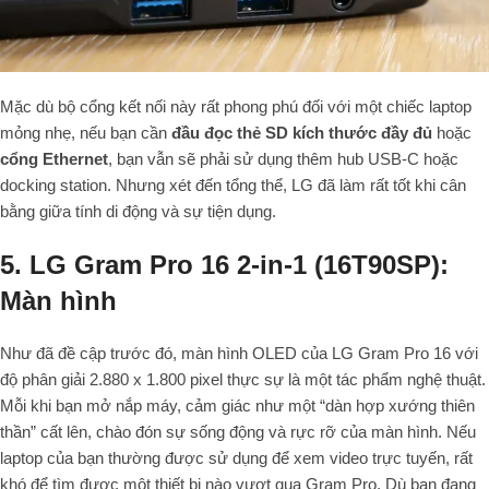
Mặc dù bộ cổng kết nối này rất phong phú đối với một chiếc laptop
mỏng nhẹ, nếu bạn cần
đầu đọc thẻ SD kích thước đầy đủ
hoặc
cổng Ethernet
, bạn vẫn sẽ phải sử dụng thêm hub USB-C hoặc
docking station. Nhưng xét đến tổng thể, LG đã làm rất tốt khi cân
bằng giữa tính di động và sự tiện dụng.
5. LG Gram Pro 16 2-in-1 (16T90SP):
Màn hình
Như đã đề cập trước đó, màn hình OLED của LG Gram Pro 16 với
độ phân giải 2.880 x 1.800 pixel thực sự là một tác phẩm nghệ thuật.
Mỗi khi bạn mở nắp máy, cảm giác như một “dàn hợp xướng thiên
thần” cất lên, chào đón sự sống động và rực rỡ của màn hình. Nếu
laptop của bạn thường được sử dụng để xem video trực tuyến, rất
khó để tìm được một thiết bị nào vượt qua Gram Pro. Dù bạn đang