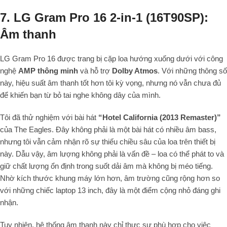
7. LG Gram Pro 16 2-in-1 (16T90SP):
Âm thanh
LG Gram Pro 16 được trang bị cặp loa hướng xuống dưới với công
nghệ
AMP thông minh
và hỗ trợ
Dolby Atmos
. Với những thông số
này, hiệu suất âm thanh tốt hơn tôi kỳ vọng, nhưng nó vẫn chưa đủ
để khiến bạn từ bỏ tai nghe không dây của mình.
Tôi đã thử nghiệm với bài hát
“Hotel California (2013 Remaster)”
của The Eagles. Đây không phải là một bài hát có nhiều âm bass,
nhưng tôi vẫn cảm nhận rõ sự thiếu chiều sâu của loa trên thiết bị
này. Dẫu vậy, âm lượng không phải là vấn đề – loa có thể phát to và
giữ chất lượng ổn định trong suốt dải âm mà không bị méo tiếng.
Nhờ kích thước khung máy lớn hơn, âm trường cũng rộng hơn so
với những chiếc laptop 13 inch, đây là một điểm cộng nhỏ đáng ghi
nhận.
Tuy nhiên, hệ thống âm thanh này chỉ thực sự phù hợp cho việc