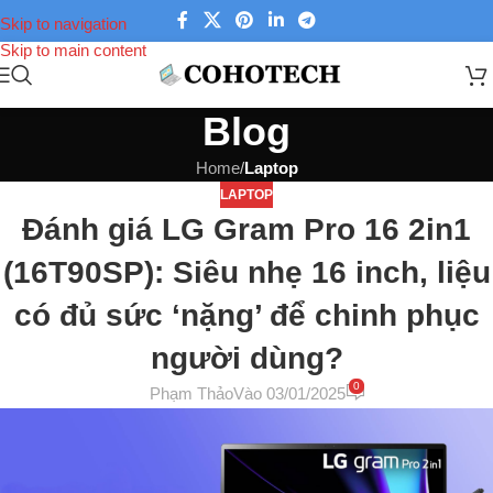
Skip to navigation
Skip to main content
Blog
Home
/
Laptop
LAPTOP
Đánh giá LG Gram Pro 16 2in1
(16T90SP): Siêu nhẹ 16 inch, liệu
có đủ sức ‘nặng’ để chinh phục
người dùng?
0
Phạm Thảo
Vào 03/01/2025