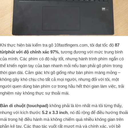
Khi thực hiện bài kiểm tra gõ 10fastfingers.com, tôi đạt tốc độ
87
từ/phút với độ chính xác 97%
, tương đương với mức trung bình
của mình. Các phím có độ nảy tốt, nhưng hành trình phím ngắn có
thể khiến ngón tay của bạn nhanh mỏi nếu bạn phải gõ phím trong
thời gian dài. Cảm giác khi gõ giống như bàn phím màng mỏng –
không gây khó chịu cho tất cả mọi người, nhưng đối với tôi, một
người quen dùng bàn phím cơ trong hầu hết thời gian làm việc, trải
nghiệm này không thực sự thoải mái.
Bàn di chuột (touchpad)
không phải là lớn nhất mà tôi từng thấy,
nhưng với kích thước
5.2 x 3.3 inch
, nó đủ rộng để điều hướng thoải
mái trong hệ điều hành mà không chiếm quá nhiều không gian trên
phần kê tay. Các thao tác vuốt rất mượt mà và chính xác, với bề