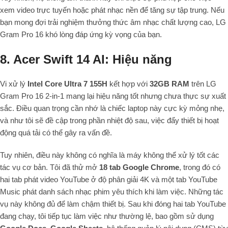
xem video trực tuyến hoặc phát nhạc nền để tăng sự tập trung. Nếu
bạn mong đợi trải nghiệm thưởng thức âm nhạc chất lượng cao, LG
Gram Pro 16 khó lòng đáp ứng kỳ vọng của bạn.
8. Acer Swift 14 AI: Hiệu năng
Vi xử lý
Intel Core Ultra 7 155H
kết hợp với
32GB RAM
trên LG
Gram Pro 16 2-in-1 mang lại hiệu năng tốt nhưng chưa thực sự xuất
sắc. Điều quan trọng cần nhớ là chiếc laptop này cực kỳ mỏng nhẹ,
và như tôi sẽ đề cập trong phần nhiệt độ sau, việc đẩy thiết bị hoạt
động quá tải có thể gây ra vấn đề.
Tuy nhiên, điều này không có nghĩa là máy không thể xử lý tốt các
tác vụ cơ bản. Tôi đã thử mở
18 tab Google Chrome
, trong đó có
hai tab phát video YouTube ở độ phân giải 4K và một tab YouTube
Music phát danh sách nhạc phim yêu thích khi làm việc. Những tác
vụ này không đủ để làm chậm thiết bị. Sau khi đóng hai tab YouTube
đang chạy, tôi tiếp tục làm việc như thường lệ, bao gồm sử dụng