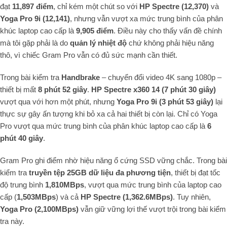
đạt
11,897 điểm
, chỉ kém một chút so với
HP Spectre (12,370)
và
Yoga Pro 9i (12,141)
, nhưng vẫn vượt xa mức trung bình của phân
khúc laptop cao cấp là
9,905 điểm
. Điều này cho thấy vấn đề chính
mà tôi gặp phải là do
quản lý nhiệt độ
chứ không phải hiệu năng
thô, vì chiếc Gram Pro vẫn có đủ sức mạnh cần thiết.
Trong bài kiểm tra
Handbrake
– chuyển đổi video 4K sang 1080p –
thiết bị mất
8 phút 52 giây
.
HP Spectre x360 14 (7 phút 30 giây)
vượt qua với hơn một phút, nhưng
Yoga Pro 9i (3 phút 53 giây)
lại
thực sự gây ấn tượng khi bỏ xa cả hai thiết bị còn lại. Chỉ có Yoga
Pro vượt qua mức trung bình của phân khúc laptop cao cấp là
6
phút 40 giây
.
Gram Pro ghi điểm nhờ hiệu năng ổ cứng SSD vững chắc. Trong bài
kiểm tra
truyền tệp 25GB dữ liệu đa phương tiện
, thiết bị đạt tốc
độ trung bình
1,810MBps
, vượt qua mức trung bình của laptop cao
cấp (
1,503MBps
) và cả
HP Spectre (1,362.6MBps)
. Tuy nhiên,
Yoga Pro (2,100MBps)
vẫn giữ vững lợi thế vượt trội trong bài kiểm
tra này.