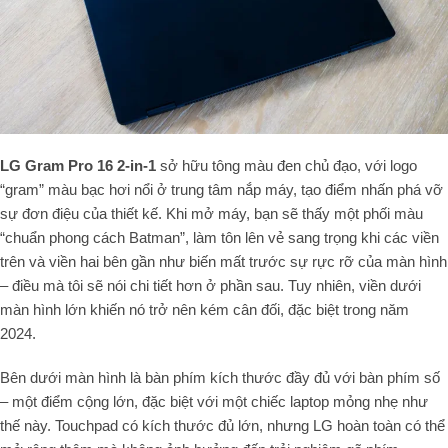
LG Gram Pro 16 2-in-1
sở hữu tông màu đen chủ đạo, với logo
“gram” màu bạc hơi nổi ở trung tâm nắp máy, tạo điểm nhấn phá vỡ
sự đơn điệu của thiết kế. Khi mở máy, bạn sẽ thấy một phối màu
“chuẩn phong cách Batman”, làm tôn lên vẻ sang trọng khi các viền
trên và viền hai bên gần như biến mất trước sự rực rỡ của màn hình
– điều mà tôi sẽ nói chi tiết hơn ở phần sau. Tuy nhiên, viền dưới
màn hình lớn khiến nó trở nên kém cân đối, đặc biệt trong năm
2024.
Bên dưới màn hình là bàn phím kích thước đầy đủ với bàn phím số
– một điểm cộng lớn, đặc biệt với một chiếc laptop mỏng nhẹ như
thế này. Touchpad có kích thước đủ lớn, nhưng LG hoàn toàn có thể