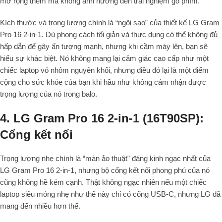
mở rộng thêm mà không ảnh hưởng đến trải nghiệm gõ phím.
Kích thước và trọng lượng chính là “ngôi sao” của thiết kế LG Gram
Pro 16 2-in-1. Dù phong cách tối giản và thực dụng có thể không đủ
hấp dẫn để gây ấn tượng mạnh, nhưng khi cầm máy lên, bạn sẽ
hiểu sự khác biệt. Nó không mang lại cảm giác cao cấp như một
chiếc laptop vỏ nhôm nguyên khối, nhưng điều đó lại là một điểm
cộng cho sức khỏe của bạn khi hầu như không cảm nhận được
trọng lượng của nó trong balo.
4. LG Gram Pro 16 2-in-1 (16T90SP):
Cổng kết nối
Trọng lượng nhẹ chính là “màn ảo thuật” đáng kinh ngạc nhất của
LG Gram Pro 16 2-in-1, nhưng bộ cổng kết nối phong phú của nó
cũng không hề kém cạnh. Thật không ngạc nhiên nếu một chiếc
laptop siêu mỏng nhẹ như thế này chỉ có cổng USB-C, nhưng LG đã
mang đến nhiều hơn thế.