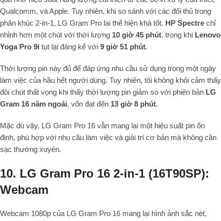
Qualcomm, và Apple. Tuy nhiên, khi so sánh với các đối thủ trong
phân khúc 2-in-1, LG Gram Pro lại thể hiện khá tốt.
HP Spectre
chỉ
nhỉnh hơn một chút với thời lượng
10 giờ 45 phút
, trong khi
Lenovo
Yoga Pro 9i
tụt lại đáng kể với
9 giờ 51 phút
.
Thời lượng pin này đủ để đáp ứng nhu cầu sử dụng trong một ngày
làm việc của hầu hết người dùng. Tuy nhiên, tôi không khỏi cảm thấy
đôi chút thất vọng khi thấy thời lượng pin giảm so với phiên bản
LG
Gram 16 năm ngoái
, vốn đạt đến
13 giờ 8 phút
.
Mặc dù vậy, LG Gram Pro 16 vẫn mang lại một hiệu suất pin ổn
định, phù hợp với nhu cầu làm việc và giải trí cơ bản mà không cần
sạc thường xuyên.
10. LG Gram Pro 16 2-in-1 (16T90SP):
Webcam
Webcam 1080p của LG Gram Pro 16 mang lại hình ảnh sắc nét,