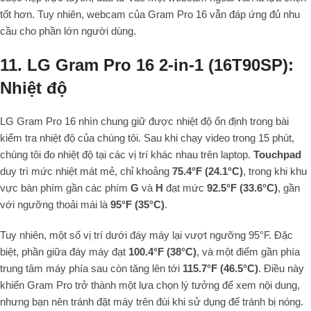
tốt hơn. Tuy nhiên, webcam của Gram Pro 16 vẫn đáp ứng đủ nhu
cầu cho phần lớn người dùng.
11. LG Gram Pro 16 2-in-1 (16T90SP):
Nhiệt độ
LG Gram Pro 16 nhìn chung giữ được nhiệt độ ổn định trong bài
kiểm tra nhiệt độ của chúng tôi. Sau khi chạy video trong 15 phút,
chúng tôi đo nhiệt độ tại các vị trí khác nhau trên laptop.
Touchpad
duy trì mức nhiệt mát mẻ, chỉ khoảng
75.4°F (24.1°C)
, trong khi khu
vực bàn phím gần các phím
G
và
H
đạt mức
92.5°F (33.6°C)
, gần
với ngưỡng thoải mái là
95°F (35°C)
.
Tuy nhiên, một số vị trí dưới đáy máy lại vượt ngưỡng 95°F. Đặc
biệt, phần giữa đáy máy đạt
100.4°F (38°C)
, và một điểm gần phía
trung tâm máy phía sau còn tăng lên tới
115.7°F (46.5°C)
. Điều này
khiến Gram Pro trở thành một lựa chọn lý tưởng để xem nội dung,
nhưng bạn nên tránh đặt máy trên đùi khi sử dụng để tránh bị nóng.