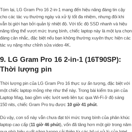
Tóm lại, LG Gram Pro 16 2-in-1 mang đến hiệu năng đáng tin cậy
cho các tác vụ thường ngày và xử lý tốt đa nhiệm, nhưng đôi khi
vẫn bị giới hạn bởi quản lý nhiệt độ. Với tốc độ SSD nhanh và hiệu
năng tổng thể vượt mức trung bình, chiếc laptop này là một lựa chọn
đáng cân nhắc, đặc biệt nếu bạn không thường xuyên thực hiện các
tác vụ nặng như chỉnh sửa video 4K.
9. LG Gram Pro 16 2-in-1 (16T90SP):
Thời lượng pin
Thời lượng pin của LG Gram Pro 16 thực sự ấn tượng, đặc biệt với
một chiếc laptop mỏng nhẹ như thế này. Trong bài kiểm tra pin của
Laptop Mag, bao gồm việc lướt web liên tục qua Wi-Fi ở độ sáng
150 nits, chiếc Gram Pro trụ được
10 giờ 41 phút
.
Dù vậy, con số này vẫn chưa đạt tới mức trung bình của phân khúc
laptop cao cấp (
11 giờ 46 phút
), vốn đã tăng hơn một giờ trong năm
qua nhờ hiệu suất năng lượng cải thiện từ các bộ vi xử lý của Intel,