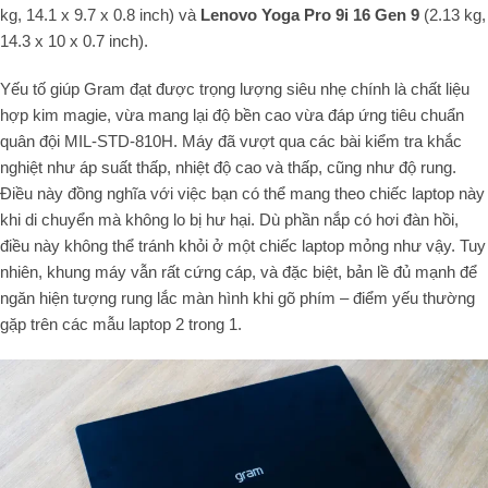
kg, 14.1 x 9.7 x 0.8 inch) và
Lenovo Yoga Pro 9i 16 Gen 9
(2.13 kg,
14.3 x 10 x 0.7 inch).
Yếu tố giúp Gram đạt được trọng lượng siêu nhẹ chính là chất liệu
hợp kim magie, vừa mang lại độ bền cao vừa đáp ứng tiêu chuẩn
quân đội MIL-STD-810H. Máy đã vượt qua các bài kiểm tra khắc
nghiệt như áp suất thấp, nhiệt độ cao và thấp, cũng như độ rung.
Điều này đồng nghĩa với việc bạn có thể mang theo chiếc laptop này
khi di chuyển mà không lo bị hư hại. Dù phần nắp có hơi đàn hồi,
điều này không thể tránh khỏi ở một chiếc laptop mỏng như vậy. Tuy
nhiên, khung máy vẫn rất cứng cáp, và đặc biệt, bản lề đủ mạnh để
ngăn hiện tượng rung lắc màn hình khi gõ phím – điểm yếu thường
gặp trên các mẫu laptop 2 trong 1.