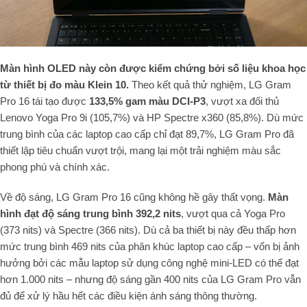
Màn hình OLED này còn được kiểm chứng bởi số liệu khoa học
từ thiết bị đo màu Klein 10.
Theo kết quả thử nghiệm, LG Gram
Pro 16 tái tạo được
133,5% gam màu DCI-P3
, vượt xa đối thủ
Lenovo Yoga Pro 9i (105,7%) và HP Spectre x360 (85,8%). Dù mức
trung bình của các laptop cao cấp chỉ đạt 89,7%, LG Gram Pro đã
thiết lập tiêu chuẩn vượt trội, mang lại một trải nghiệm màu sắc
phong phú và chính xác.
Về độ sáng, LG Gram Pro 16 cũng không hề gây thất vọng.
Màn
hình đạt độ sáng trung bình 392,2 nits
, vượt qua cả Yoga Pro
(373 nits) và Spectre (366 nits). Dù cả ba thiết bị này đều thấp hơn
mức trung bình 469 nits của phân khúc laptop cao cấp – vốn bị ảnh
hưởng bởi các mẫu laptop sử dụng công nghệ mini-LED có thể đạt
hơn 1.000 nits – nhưng độ sáng gần 400 nits của LG Gram Pro vẫn
đủ để xử lý hầu hết các điều kiện ánh sáng thông thường.