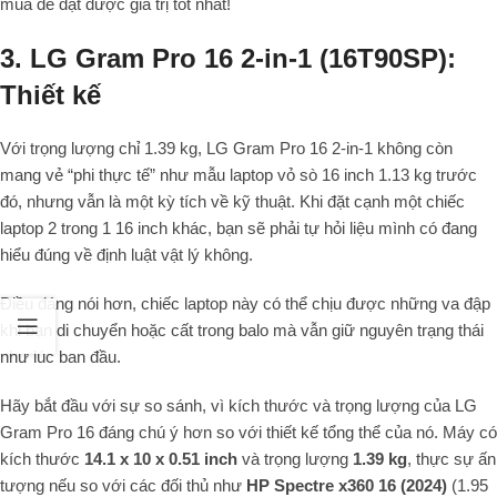
mua để đạt được giá trị tốt nhất!
3. LG Gram Pro 16 2-in-1 (16T90SP):
Thiết kế
Với trọng lượng chỉ 1.39 kg, LG Gram Pro 16 2-in-1 không còn
mang vẻ “phi thực tế” như mẫu laptop vỏ sò 16 inch 1.13 kg trước
đó, nhưng vẫn là một kỳ tích về kỹ thuật. Khi đặt cạnh một chiếc
laptop 2 trong 1 16 inch khác, bạn sẽ phải tự hỏi liệu mình có đang
hiểu đúng về định luật vật lý không.
Điều đáng nói hơn, chiếc laptop này có thể chịu được những va đập
khi bạn di chuyển hoặc cất trong balo mà vẫn giữ nguyên trạng thái
như lúc ban đầu.
Hãy bắt đầu với sự so sánh, vì kích thước và trọng lượng của LG
Gram Pro 16 đáng chú ý hơn so với thiết kế tổng thể của nó. Máy có
kích thước
14.1 x 10 x 0.51 inch
và trọng lượng
1.39 kg
, thực sự ấn
tượng nếu so với các đối thủ như
HP Spectre x360 16 (2024)
(1.95