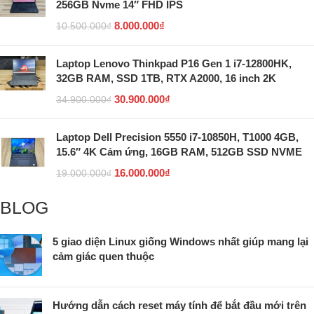
256GB Nvme 14″ FHD IPS
8.000.000
₫
10.500.000
₫
Laptop Lenovo Thinkpad P16 Gen 1 i7-12800HK,
32GB RAM, SSD 1TB, RTX A2000, 16 inch 2K
30.900.000
₫
34.900.000
₫
Laptop Dell Precision 5550 i7-10850H, T1000 4GB,
15.6″ 4K Cảm ứng, 16GB RAM, 512GB SSD NVME
16.000.000
₫
19.000.000
₫
BLOG
5 giao diện Linux giống Windows nhất giúp mang lại
cảm giác quen thuộc
Hướng dẫn cách reset máy tính để bắt đầu mới trên