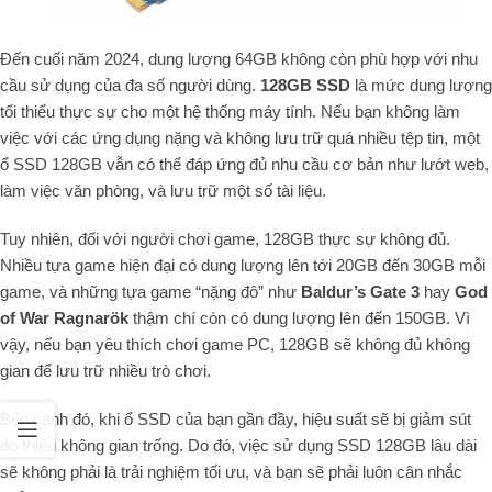
Đến cuối năm 2024, dung lượng 64GB không còn phù hợp với nhu
cầu sử dụng của đa số người dùng.
128GB SSD
là mức dung lượng
tối thiểu thực sự cho một hệ thống máy tính. Nếu bạn không làm
việc với các ứng dụng nặng và không lưu trữ quá nhiều tệp tin, một
ổ SSD 128GB vẫn có thể đáp ứng đủ nhu cầu cơ bản như lướt web,
làm việc văn phòng, và lưu trữ một số tài liệu.
Tuy nhiên, đối với người chơi game, 128GB thực sự không đủ.
Nhiều tựa game hiện đại có dung lượng lên tới 20GB đến 30GB mỗi
game, và những tựa game “nặng đô” như
Baldur’s Gate 3
hay
God
of War Ragnarök
thậm chí còn có dung lượng lên đến 150GB. Vì
vậy, nếu bạn yêu thích chơi game PC, 128GB sẽ không đủ không
gian để lưu trữ nhiều trò chơi.
Bên cạnh đó, khi ổ SSD của bạn gần đầy, hiệu suất sẽ bị giảm sút
do thiếu không gian trống. Do đó, việc sử dụng SSD 128GB lâu dài
sẽ không phải là trải nghiệm tối ưu, và bạn sẽ phải luôn cân nhắc