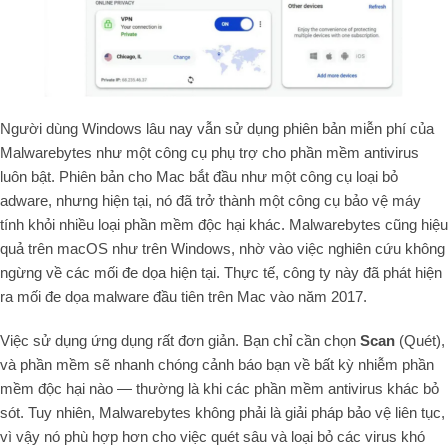
Người dùng Windows lâu nay vẫn sử dụng phiên bản miễn phí của
Malwarebytes như một công cụ phụ trợ cho phần mềm antivirus
luôn bật. Phiên bản cho Mac bắt đầu như một công cụ loại bỏ
adware, nhưng hiện tại, nó đã trở thành một công cụ bảo vệ máy
tính khỏi nhiều loại phần mềm độc hại khác. Malwarebytes cũng hiệu
quả trên macOS như trên Windows, nhờ vào việc nghiên cứu không
ngừng về các mối đe dọa hiện tại. Thực tế, công ty này đã phát hiện
ra mối đe dọa malware đầu tiên trên Mac vào năm 2017.
Việc sử dụng ứng dụng rất đơn giản. Bạn chỉ cần chọn
Scan
(Quét),
và phần mềm sẽ nhanh chóng cảnh báo bạn về bất kỳ nhiễm phần
mềm độc hại nào — thường là khi các phần mềm antivirus khác bỏ
sót. Tuy nhiên, Malwarebytes không phải là giải pháp bảo vệ liên tục,
vì vậy nó phù hợp hơn cho việc quét sâu và loại bỏ các virus khó