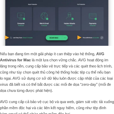
Nếu bạn đang tìm một giải pháp ít can thiệp vào hệ thống,
AVG
Antivirus for Mac
là một lựa chọn vững chắc. AVG hoạt động im
lặng trong nền, cung cấp bảo vệ trực tiếp và các quét theo lịch trình,
cũng như tùy chọn quét thủ công hệ thống hoặc tệp cụ thể nếu bạn
lo ngại. AVG sử dụng cơ sở dữ liệu luôn được cập nhật của các loại
virus đã biết và có thể bắt được các mối đe dọa “zero-day” (mối đe
dọa chưa từng được phát hiện).
AVG cung cấp cả bảo vệ cục bộ và qua web, giám sát việc tải xuống
phần mềm độc hại và các liên kết nguy hiểm, cũng như tệp đính
kèm email có thể chứa phần mềm độc hại.