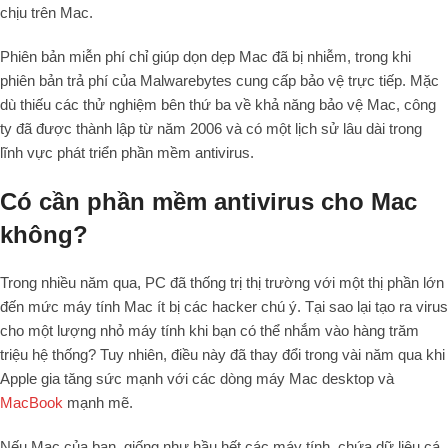
chịu trên Mac.
Phiên bản miễn phí chỉ giúp dọn dẹp Mac đã bị nhiễm, trong khi
phiên bản trả phí của Malwarebytes cung cấp bảo vệ trực tiếp. Mặc
dù thiếu các thử nghiệm bên thứ ba về khả năng bảo vệ Mac, công
ty đã được thành lập từ năm 2006 và có một lịch sử lâu dài trong
lĩnh vực phát triển phần mềm antivirus.
Có cần phần mềm antivirus cho Mac
không?
Trong nhiều năm qua, PC đã thống trị thị trường với một thị phần lớn
đến mức máy tính Mac ít bị các hacker chú ý. Tại sao lại tạo ra virus
cho một lượng nhỏ máy tính khi bạn có thể nhắm vào hàng trăm
triệu hệ thống? Tuy nhiên, điều này đã thay đổi trong vài năm qua khi
Apple gia tăng sức mạnh với các dòng máy Mac desktop và
MacBook
mạnh mẽ.
Nếu Mac của bạn, giống như hầu hết các máy tính, chứa dữ liệu cá