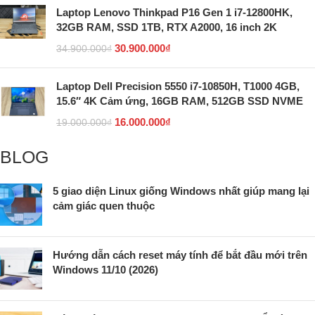
Laptop Lenovo Thinkpad P16 Gen 1 i7-12800HK,
32GB RAM, SSD 1TB, RTX A2000, 16 inch 2K
30.900.000
₫
34.900.000
₫
Laptop Dell Precision 5550 i7-10850H, T1000 4GB,
15.6″ 4K Cảm ứng, 16GB RAM, 512GB SSD NVME
16.000.000
₫
19.000.000
₫
BLOG
5 giao diện Linux giống Windows nhất giúp mang lại
cảm giác quen thuộc
Hướng dẫn cách reset máy tính để bắt đầu mới trên
Windows 11/10 (2026)