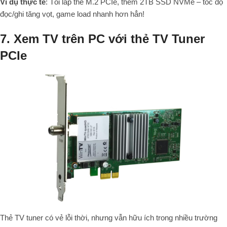
Ví dụ thực tế
: Tôi lắp thẻ M.2 PCIe, thêm 2TB SSD NVMe – tốc độ
đọc/ghi tăng vọt, game load nhanh hơn hẳn!
7. Xem TV trên PC với thẻ TV Tuner
PCIe
Thẻ TV tuner có vẻ lỗi thời, nhưng vẫn hữu ích trong nhiều trường