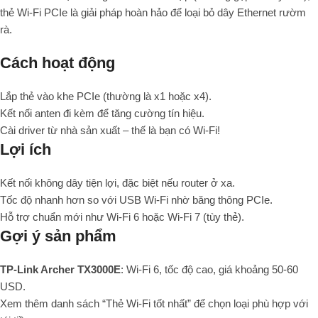
thẻ Wi-Fi PCIe là giải pháp hoàn hảo để loại bỏ dây Ethernet rườm
rà.
Cách hoạt động
Lắp thẻ vào khe PCIe (thường là x1 hoặc x4).
Kết nối anten đi kèm để tăng cường tín hiệu.
Cài driver từ nhà sản xuất – thế là bạn có Wi-Fi!
Lợi ích
Kết nối không dây tiện lợi, đặc biệt nếu router ở xa.
Tốc độ nhanh hơn so với USB Wi-Fi nhờ băng thông PCIe.
Hỗ trợ chuẩn mới như Wi-Fi 6 hoặc Wi-Fi 7 (tùy thẻ).
Gợi ý sản phẩm
TP-Link Archer TX3000E
: Wi-Fi 6, tốc độ cao, giá khoảng 50-60
USD.
Xem thêm danh sách “Thẻ Wi-Fi tốt nhất” để chọn loại phù hợp với