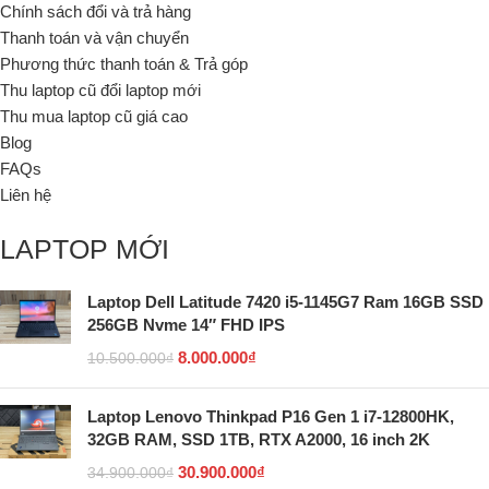
Chính sách đổi và trả hàng
Thanh toán và vận chuyển
Phương thức thanh toán & Trả góp
Thu laptop cũ đổi laptop mới
Thu mua laptop cũ giá cao
Blog
FAQs
Liên hệ
LAPTOP MỚI
Laptop Dell Latitude 7420 i5-1145G7 Ram 16GB SSD
256GB Nvme 14″ FHD IPS
8.000.000
₫
10.500.000
₫
Laptop Lenovo Thinkpad P16 Gen 1 i7-12800HK,
32GB RAM, SSD 1TB, RTX A2000, 16 inch 2K
30.900.000
₫
34.900.000
₫