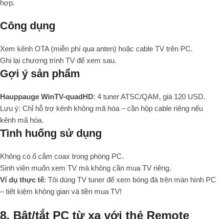
hợp.
Công dụng
Xem kênh OTA (miễn phí qua anten) hoặc cable TV trên PC.
Ghi lại chương trình TV để xem sau.
Gợi ý sản phẩm
Hauppauge WinTV-quadHD
: 4 tuner ATSC/QAM, giá 120 USD.
Lưu ý: Chỉ hỗ trợ kênh không mã hóa – cần hộp cable riêng nếu
kênh mã hóa.
Tình huống sử dụng
Không có ổ cắm coax trong phòng PC.
Sinh viên muốn xem TV mà không cần mua TV riêng.
Ví dụ thực tế
: Tôi dùng TV tuner để xem bóng đá trên màn hình PC
– tiết kiệm không gian và tiền mua TV!
8. Bật/tắt PC từ xa với thẻ Remote