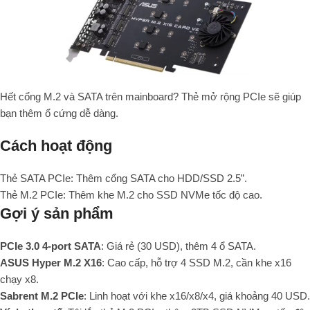
Hết cổng M.2 và SATA trên mainboard? Thẻ mở rộng PCIe sẽ giúp
bạn thêm ổ cứng dễ dàng.
Cách hoạt động
Thẻ SATA PCIe: Thêm cổng SATA cho HDD/SSD 2.5”.
Thẻ M.2 PCIe: Thêm khe M.2 cho SSD NVMe tốc độ cao.
Gợi ý sản phẩm
PCIe 3.0 4-port SATA
: Giá rẻ (30 USD), thêm 4 ổ SATA.
ASUS Hyper M.2 X16
: Cao cấp, hỗ trợ 4 SSD M.2, cần khe x16
chạy x8.
Sabrent M.2 PCIe
: Linh hoạt với khe x16/x8/x4, giá khoảng 40 USD.