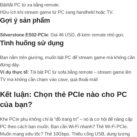
Bật/tắt PC từ xa bằng remote.
Hữu ích khi stream game từ PC sang handheld hoặc TV.
Gợi ý sản phẩm
Silverstone ES02-PCIe
: Giá 46 USD, đi kèm remote nhỏ gọn.
Tình huống sử dụng
Bạn nằm trên giường, muốn bật PC để stream game mà không cần
đứng dậy.
Ví dụ thực tế
: Tôi bật PC từ sofa bằng remote – stream game lên
TV mà không cần chạm vào case, quá thoải mái!
Kết luận: Chọn thẻ PCIe nào cho PC
của bạn?
Khe PCIe phụ không chỉ là “đồ trang trí” – nó là cơ hội để nâng cấp
PC theo cách bạn muốn. Bạn cần Wi-Fi nhanh? Thẻ Wi-Fi PCIe.
Muốn mạng siêu tốc? Thẻ 10Gbps. Thiếu cổng USB, dung lượng