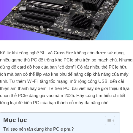
Kể từ khi công nghệ SLI và CrossFire không còn được sử dụng,
nhiều game thủ PC để trống khe PCIe phụ trên bo mạch chủ. Nhưng
đừng để card đồ họa của bạn “cô đơn”! Có rất nhiều thẻ PCIe hữu
ích mà bạn có thể lắp vào khe phụ để nâng cấp khả năng của máy
tính. Từ thêm Wi-Fi, tăng tốc mạng, mở rộng cổng USB, đến cải
thiện âm thanh hay xem TV trên PC, bài viết này sẽ giới thiệu 8 lựa
chọn thẻ PCIe đáng giá vào năm 2025. Hãy cùng tìm hiểu chi tiết
từng loại để biến PC của bạn thành cỗ máy đa năng nhé!
Mục lục
Tại sao nên tận dụng khe PCIe phụ?