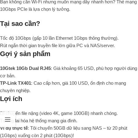
Bạn không cần Wi-Fi nhưng muốn mạng dây nhanh hơn? Thẻ mạng
10Gbps PCIe là lựa chọn lý tưởng.
Tại sao cần?
Tốc độ 10Gbps (gấp 10 lần Ethernet 1Gbps thông thường).
Rút ngắn thời gian truyền file lớn giữa PC và NAS/server.
Gợi ý sản phẩm
10Gtek 10Gb Dual RJ45
: Giá khoảng 65 USD, phù hợp người dùng
cơ bản.
TP-Link TX401
: Cao cấp hơn, giá 100 USD, ổn định cho mạng
chuyên nghiệp.
Lợi ích
Di chuyển file nặng (video 4K, game 100GB) nhanh chóng.
Tương lai hóa hệ thống mạng gia đình.
Ví dụ thực tế
: Tôi chuyển 50GB dữ liệu sang NAS – từ 20 phút
(1Gbps) xuống còn 2 phút (10Gbps)!