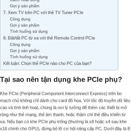
Gợi ý sản phẩm
7. Xem TV trên PC với thẻ TV Tuner PCIe
Công dụng
Gợi ý sản phẩm
Tình huống sử dụng
8. Bật/tắt PC từ xa với thẻ Remote Control PCIe
Công dụng
Gợi ý sản phẩm
Tình huống sử dụng
Kết luận: Chọn thẻ PCIe nào cho PC của bạn?
Tại sao nên tận dụng khe PCIe phụ?
Khe PCIe (Peripheral Component Interconnect Express) trên bo
mạch chủ không chỉ dành cho card đồ họa. Với tốc độ truyền dữ liệu
cao và tính linh hoạt, chúng là nơi lý tưởng để thêm các thiết bị mở
rộng như thẻ mạng, thẻ âm thanh, hoặc thậm chí thẻ điều khiển từ
xa. Nếu bạn có khe PCIe phụ trống (thường là x8 hoặc x4 sau khe
x16 chính cho GPU), đừng bỏ lỡ cơ hội nâng cấp PC. Dưới đây là 8