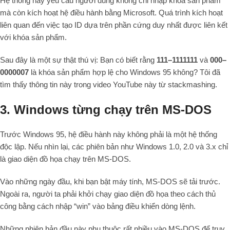
Hệ thống này yêu cầu người dùng không chỉ nhập khóa sản phẩm
mà còn kích hoạt hệ điều hành bằng Microsoft. Quá trình kích hoạt
liên quan đến việc tạo ID dựa trên phần cứng duy nhất được liên kết
với khóa sản phẩm.
Sau đây là một sự thật thú vị: Bạn có biết rằng
111–1111111
và
000–
0000007
là khóa sản phẩm hợp lệ cho Windows 95 không? Tôi đã
tìm thấy thông tin này trong video YouTube này từ stackmashing.
3. Windows từng chạy trên MS-DOS
Trước Windows 95, hệ điều hành này không phải là một hệ thống
độc lập. Nếu nhìn lại, các phiên bản như Windows 1.0, 2.0 và 3.x chỉ
là giao diện đồ họa chạy trên MS-DOS.
Vào những ngày đầu, khi bạn bật máy tính, MS-DOS sẽ tải trước.
Ngoài ra, người ta phải khởi chạy giao diện đồ họa theo cách thủ
công bằng cách nhập “win” vào bảng điều khiển dòng lệnh.
Những phiên bản đầu này phụ thuộc rất nhiều vào MS-DOS để truy