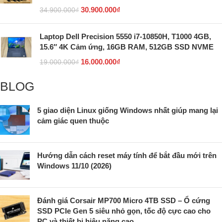
30.900.000
₫
34.900.000
₫
Laptop Dell Precision 5550 i7-10850H, T1000 4GB,
15.6″ 4K Cảm ứng, 16GB RAM, 512GB SSD NVME
16.000.000
₫
19.000.000
₫
BLOG
5 giao diện Linux giống Windows nhất giúp mang lại
cảm giác quen thuộc
Hướng dẫn cách reset máy tính để bắt đầu mới trên
Windows 11/10 (2026)
Đánh giá Corsair MP700 Micro 4TB SSD – Ổ cứng
SSD PCIe Gen 5 siêu nhỏ gọn, tốc độ cực cao cho
PC và thiết bị hiệu năng cao