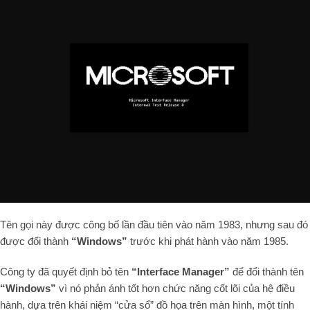
Tên gọi này được công bố lần đầu tiên vào năm 1983, nhưng sau đó
được đổi thành
“Windows”
trước khi phát hành vào năm 1985.
Công ty đã quyết định bỏ tên
“Interface Manager”
để đổi thành tên
“Windows”
vì nó phản ánh tốt hơn chức năng cốt lõi của hệ điều
hành, dựa trên khái niệm “cửa sổ” đồ họa trên màn hình, một tính