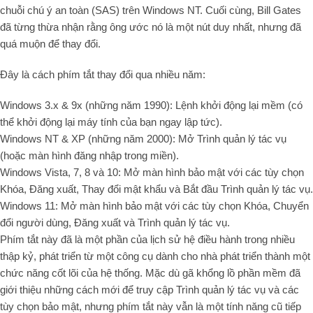
chuỗi chú ý an toàn (SAS) trên Windows NT. Cuối cùng, Bill Gates
đã từng thừa nhận rằng ông ước nó là một nút duy nhất, nhưng đã
quá muộn để thay đổi.
Đây là cách phím tắt thay đổi qua nhiều năm:
Windows 3.x & 9x (những năm 1990): Lệnh khởi động lại mềm (có
thể khởi động lại máy tính của bạn ngay lập tức).
Windows NT & XP (những năm 2000): Mở Trình quản lý tác vụ
(hoặc màn hình đăng nhập trong miền).
Windows Vista, 7, 8 và 10: Mở màn hình bảo mật với các tùy chọn
Khóa, Đăng xuất, Thay đổi mật khẩu và Bắt đầu Trình quản lý tác vụ.
Windows 11: Mở màn hình bảo mật với các tùy chọn Khóa, Chuyển
đổi người dùng, Đăng xuất và Trình quản lý tác vụ.
Phím tắt này đã là một phần của lịch sử hệ điều hành trong nhiều
thập kỷ, phát triển từ một công cụ dành cho nhà phát triển thành một
chức năng cốt lõi của hệ thống. Mặc dù gã khổng lồ phần mềm đã
giới thiệu những cách mới để truy cập Trình quản lý tác vụ và các
tùy chọn bảo mật, nhưng phím tắt này vẫn là một tính năng cũ tiếp