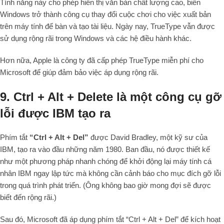
Tính năng này cho phép hiển thị văn bản chất lượng cao, biến
Windows trở thành công cụ thay đổi cuộc chơi cho việc xuất bản
trên máy tính để bàn và tạo tài liệu. Ngày nay, TrueType vẫn được
sử dụng rộng rãi trong Windows và các hệ điều hành khác.
Hơn nữa, Apple là công ty đã cấp phép TrueType miễn phí cho
Microsoft để giúp đảm bảo việc áp dụng rộng rãi.
9. Ctrl + Alt + Delete là một công cụ gỡ
lỗi được IBM tạo ra
Phím tắt
“Ctrl + Alt + Del”
được David Bradley, một kỹ sư của
IBM, tạo ra vào đầu những năm 1980. Ban đầu, nó được thiết kế
như một phương pháp nhanh chóng để khởi động lại máy tính cá
nhân IBM ngay lập tức mà không cần cảnh báo cho mục đích gỡ lỗi
trong quá trình phát triển. (Ông không bao giờ mong đợi sẽ được
biết đến rộng rãi.)
Sau đó, Microsoft đã áp dụng phím tắt “Ctrl + Alt + Del” để kích hoạt