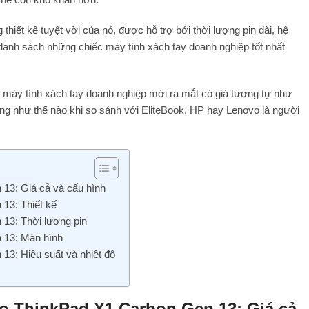
 thiết kế tuyệt vời của nó, được hỗ trợ bởi thời lượng pin dài, hệ
 danh sách những chiếc máy tính xách tay doanh nghiệp tốt nhất
 máy tính xách tay doanh nghiệp mới ra mắt có giá tương tự như
g như thế nào khi so sánh với EliteBook. HP hay Lenovo là người
13: Giá cả và cấu hình
13: Thiết kế
13: Thời lượng pin
 13: Màn hình
13: Hiệu suất và nhiệt độ
vo ThinkPad X1 Carbon Gen 13: Giá cả