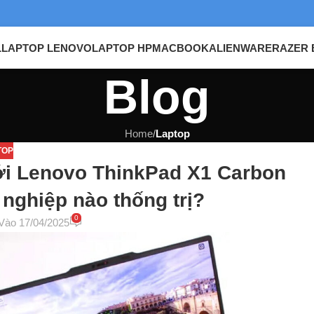
L
LAPTOP LENOVO
LAPTOP HP
MACBOOK
ALIENWARE
RAZER 
Blog
Home
/
Laptop
TOP
với Lenovo ThinkPad X1 Carbon
nghiệp nào thống trị?
0
Vào 17/04/2025