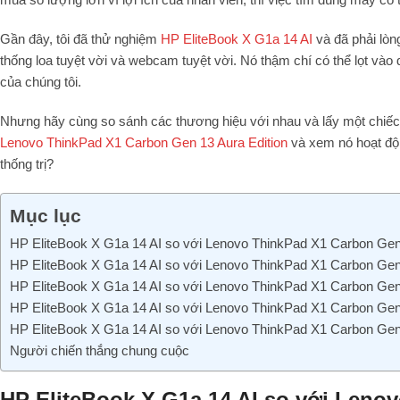
Gần đây, tôi đã thử nghiệm
HP EliteBook X G1a 14 AI
và đã phải lòng
thống loa tuyệt vời và webcam tuyệt vời. Nó thậm chí có thể lọt vào
của chúng tôi.
Nhưng hãy cùng so sánh các thương hiệu với nhau và lấy một chiếc
Lenovo ThinkPad X1 Carbon Gen 13 Aura Edition
và xem nó hoạt độn
thống trị?
Mục lục
HP EliteBook X G1a 14 AI so với Lenovo ThinkPad X1 Carbon Gen 
HP EliteBook X G1a 14 AI so với Lenovo ThinkPad X1 Carbon Gen 
HP EliteBook X G1a 14 AI so với Lenovo ThinkPad X1 Carbon Gen 
HP EliteBook X G1a 14 AI so với Lenovo ThinkPad X1 Carbon Gen
HP EliteBook X G1a 14 AI so với Lenovo ThinkPad X1 Carbon Gen 
Người chiến thắng chung cuộc
HP EliteBook X G1a 14 AI so với Leno