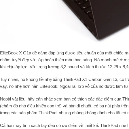
EliteBook X G1a dễ dàng đáp ứng được tiêu chuẩn của một chiếc m
nhôm tuyệt đẹp với lớp hoàn thiện màu bạc sáng. Nó mạnh mẽ ở mọi
khi chịu áp lực. Với trọng lượng 3,2 pound và kích thước 12,29 x 8,
Tuy nhiên, nó không hề nhẹ bằng ThinkPad X1 Carbon Gen 13, có trọ
vậy, nó nhẹ hơn hẳn EliteBook. Ngoài ra, lớp vỏ của nó được làm từ
Ngoài vật liệu, hãy cân nhắc xem bạn có thích các đặc điểm của Th
(chấm đỏ nhỏ điều khiển con trỏ) và bàn di chuột, có ba nút phía trê
trong các sản phẩm ThinkPad, nhưng chúng không dành cho tất cả 
Cả hai máy tính xách tay đều có ưu điểm về thiết kế. ThinkPad nhẹ