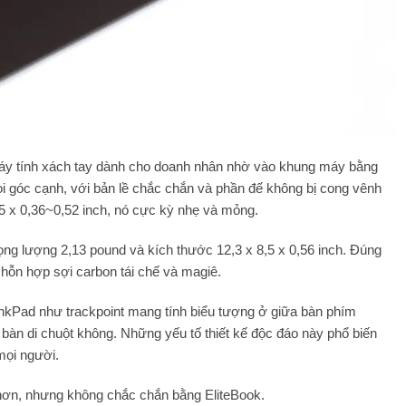
áy tính xách tay dành cho doanh nhân nhờ vào khung máy bằng
 góc cạnh, với bản lề chắc chắn và phần đế không bị cong vênh
45 x 0,36~0,52 inch, nó cực kỳ nhẹ và mỏng.
ng lượng 2,13 pound và kích thước 12,3 x 8,5 x 0,56 inch. Đúng
 hỗn hợp sợi carbon tái chế và magiê.
inkPad như trackpoint mang tính biểu tượng ở giữa bàn phím
n bàn di chuột không. Những yếu tố thiết kế độc đáo này phổ biến
mọi người.
 hơn, nhưng không chắc chắn bằng EliteBook.