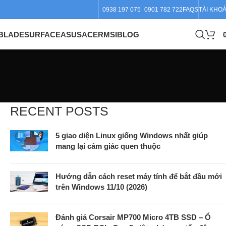
0938 197 075
0901 782 722
FAQS
TÀI KHO
BLADE
SURFACE
ASUS
ACER
MSI
BLOG
RECENT POSTS
5 giao diện Linux giống Windows nhất giúp
mang lại cảm giác quen thuộc
Hướng dẫn cách reset máy tính để bắt đầu mới
trên Windows 11/10 (2026)
Đánh giá Corsair MP700 Micro 4TB SSD – Ổ