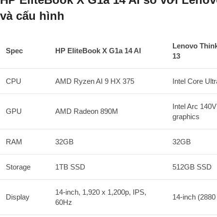
và cấu hình
Lenovo Thin
Spec
HP EliteBook X G1a 14 AI
13
CPU
AMD Ryzen AI 9 HX 375
Intel Core Ult
Intel Arc 140
GPU
AMD Radeon 890M
graphics
RAM
32GB
32GB
Storage
1TB SSD
512GB SSD
14-inch, 1,920 x 1,200p, IPS,
Display
14-inch (288
60Hz