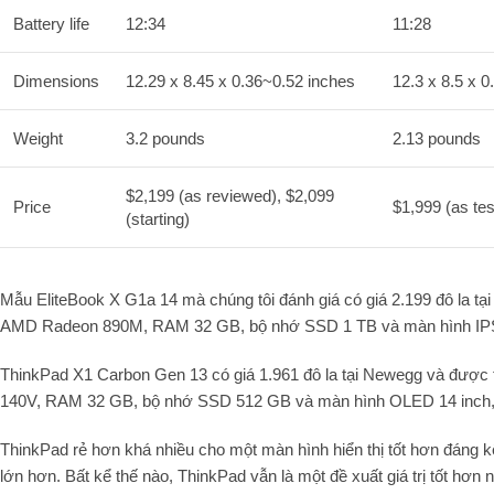
Battery life
12:34
11:28
Dimensions
12.29 x 8.45 x 0.36~0.52 inches
12.3 x 8.5 x 0
Weight
3.2 pounds
2.13 pounds
$2,199 (as reviewed), $2,099
Price
$1,999 (as tes
(starting)
Mẫu EliteBook X G1a 14 mà chúng tôi đánh giá có giá 2.199 đô la t
AMD Radeon 890M, RAM 32 GB, bộ nhớ SSD 1 TB và màn hình IPS 1
ThinkPad X1 Carbon Gen 13 có giá 1.961 đô la tại Newegg và được tíc
140V, RAM 32 GB, bộ nhớ SSD 512 GB và màn hình OLED 14 inch, 2
ThinkPad rẻ hơn khá nhiều cho một màn hình hiển thị tốt hơn đáng 
lớn hơn. Bất kể thế nào, ThinkPad vẫn là một đề xuất giá trị tốt hơn n