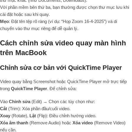
thư mục khác (như Documents, Downloads).
Với phần mềm bên thứ ba, bạn thường được chọn thư mục lưu khi
cài đặt hoặc sau khi quay.
Mẹo
: Đặt tên tệp rõ ràng (ví dụ: “Họp Zoom 16-4-2025”) và di
chuyển vào thư mục riêng để dễ quản lý.
Cách chỉnh sửa video quay màn hình
trên MacBook
Chỉnh sửa cơ bản với QuickTime Player
Video quay bằng Screenshot hoặc QuickTime Player mở trực tiếp
trong
QuickTime Player
. Để chỉnh sửa:
Vào
Chỉnh sửa
(Edit) → Chọn các tùy chọn như:
Cắt
(Trim): Xóa phần đầu/cuối video.
Xoay
(Rotate),
Lật
(Flip): Điều chỉnh hướng video.
Xóa âm thanh
(Remove Audio) hoặc
Xóa video
(Remove Video)
nếu cần.