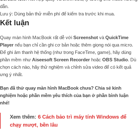
dẫn.
Lưu ý: Dùng bản thử miễn phí để kiểm tra trước khi mua.
Kết luận
Quay màn hình MacBook rất dễ với
Screenshot
và
QuickTime
Player
nếu bạn chỉ cần ghi cơ bản hoặc thêm giọng nói qua micro.
Để ghi âm thanh hệ thống (như trong FaceTime, game), hãy dùng
phần mềm như
Aiseesoft Screen Recorder
hoặc
OBS Studio
. Dù
chọn cách nào, hãy thử nghiệm và chỉnh sửa video để có kết quả
ưng ý nhất.
Bạn đã thử quay màn hình MacBook chưa? Chia sẻ kinh
nghiệm hoặc phần mềm yêu thích của bạn ở phần bình luận
nhé!
Xem thêm:
6 Cách bảo trì máy tính Windows để
chạy mượt, bền lâu