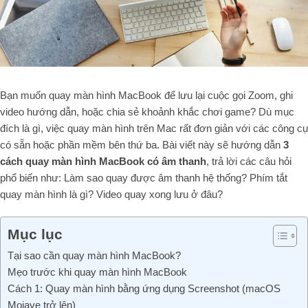
Bạn muốn quay màn hình MacBook để lưu lại cuộc gọi Zoom, ghi
video hướng dẫn, hoặc chia sẻ khoảnh khắc chơi game? Dù mục
đích là gì, việc quay màn hình trên Mac rất đơn giản với các công cụ
có sẵn hoặc phần mềm bên thứ ba. Bài viết này sẽ hướng dẫn
3
cách quay màn hình MacBook có âm thanh
, trả lời các câu hỏi
phổ biến như: Làm sao quay được âm thanh hệ thống? Phím tắt
quay màn hình là gì? Video quay xong lưu ở đâu?
Mục lục
Tại sao cần quay màn hình MacBook?
Mẹo trước khi quay màn hình MacBook
Cách 1: Quay màn hình bằng ứng dụng Screenshot (macOS
Mojave trở lên)