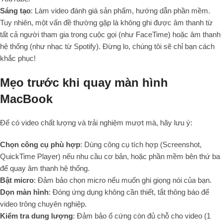
Sáng tạo
: Làm video đánh giá sản phẩm, hướng dẫn phần mềm.
Tuy nhiên, một vấn đề thường gặp là không ghi được âm thanh từ
tất cả người tham gia trong cuộc gọi (như FaceTime) hoặc âm thanh
hệ thống (như nhạc từ Spotify). Đừng lo, chúng tôi sẽ chỉ bạn cách
khắc phục!
Mẹo trước khi quay màn hình
MacBook
Để có video chất lượng và trải nghiệm mượt mà, hãy lưu ý:
Chọn công cụ phù hợp
: Dùng công cụ tích hợp (Screenshot,
QuickTime Player) nếu nhu cầu cơ bản, hoặc phần mềm bên thứ ba
để quay âm thanh hệ thống.
Bật micro
: Đảm bảo chọn micro nếu muốn ghi giọng nói của bạn.
Dọn màn hình
: Đóng ứng dụng không cần thiết, tắt thông báo để
video trông chuyên nghiệp.
Kiểm tra dung lượng
: Đảm bảo ổ cứng còn đủ chỗ cho video (1