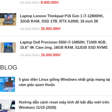
8.000.000
₫
10.500.000
₫
Laptop Lenovo Thinkpad P16 Gen 1 i7-12800HK,
32GB RAM, SSD 1TB, RTX A2000, 16 inch 2K
30.900.000
₫
34.900.000
₫
Laptop Dell Precision 5550 i7-10850H, T1000 4GB,
15.6″ 4K Cảm ứng, 16GB RAM, 512GB SSD NVME
16.000.000
₫
19.000.000
₫
BLOG
5 giao diện Linux giống Windows nhất giúp mang lại
cảm giác quen thuộc
Hướng dẫn cách reset máy tính để bắt đầu mới trên
Windows 11/10 (2026)