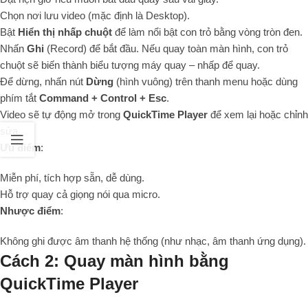
Chọn nơi lưu video (mặc định là Desktop).
Bật
Hiển thị nhấp chuột
để làm nổi bật con trỏ bằng vòng tròn đen.
Nhấn
Ghi
(Record) để bắt đầu. Nếu quay toàn màn hình, con trỏ
chuột sẽ biến thành biểu tượng máy quay – nhấp để quay.
Để dừng, nhấn nút
Dừng
(hình vuông) trên thanh menu hoặc dùng
phím tắt
Command + Control + Esc
.
Video sẽ tự động mở trong
QuickTime Player
để xem lại hoặc chỉnh
sửa.
Ưu điểm
:
Miễn phí, tích hợp sẵn, dễ dùng.
Hỗ trợ quay cả giọng nói qua micro.
Nhược điểm
:
Không ghi được âm thanh hệ thống (như nhạc, âm thanh ứng dụng).
Cách 2: Quay màn hình bằng
QuickTime Player