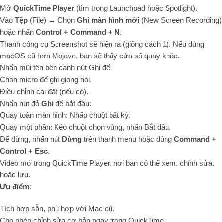
Mở
QuickTime Player
(tìm trong Launchpad hoặc Spotlight).
Vào
Tệp
(File) → Chọn
Ghi màn hình mới
(New Screen Recording)
hoặc nhấn
Control + Command + N
.
Thanh công cụ Screenshot sẽ hiện ra (giống cách 1). Nếu dùng
macOS cũ hơn Mojave, bạn sẽ thấy cửa sổ quay khác.
Nhấn mũi tên bên cạnh nút Ghi để:
Chọn micro để ghi giọng nói.
Điều chỉnh cài đặt (nếu có).
Nhấn nút đỏ
Ghi
để bắt đầu:
Quay toàn màn hình: Nhấp chuột bất kỳ.
Quay một phần: Kéo chuột chọn vùng, nhấn Bắt đầu.
Để dừng, nhấn nút
Dừng
trên thanh menu hoặc dùng
Command +
Control + Esc
.
Video mở trong QuickTime Player, nơi bạn có thể xem, chỉnh sửa,
hoặc lưu.
Ưu điểm
:
Tích hợp sẵn, phù hợp với Mac cũ.
Cho phép chỉnh sửa cơ bản ngay trong QuickTime.