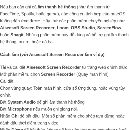
Nếu bạn cần ghi cả
âm thanh hệ thống
(như âm thanh từ
FaceTime, Spotify, hoặc game), các công cụ tích hợp của macOS
không đáp ứng được. Hãy thử các phần mềm chuyên nghiệp như
Aiseesoft Screen Recorder
,
Loom
,
OBS Studio
,
ScreenFlow
,
hoặc
Snagit
. Những phần mềm này dễ dùng và hỗ trợ ghi âm thanh
hệ thống, micro, hoặc cả hai.
Cách làm (với Aiseesoft Screen Recorder làm ví dụ)
:
Tải và cài đặt
Aiseesoft Screen Recorder
từ trang web chính thức.
Mở phần mềm, chọn
Screen Recorder
(Quay màn hình).
Cài đặt:
Chọn vùng quay: Toàn màn hình, cửa sổ ứng dụng, hoặc vùng tùy
chỉnh.
Bật
System Audio
để ghi âm thanh hệ thống.
Bật
Microphone
nếu muốn ghi giọng nói.
Nhấn
Ghi
để bắt đầu. Một số phần mềm cho phép tạm dừng hoặc
đánh dấu thời điểm trong video.
Nhấn
Dừng
để kết thúc. Video sẽ lưu vào thư mục bạn chọn và có