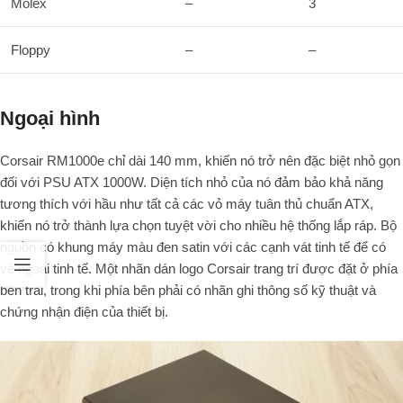
Molex
–
3
Floppy
–
–
Ngoại hình
Corsair RM1000e chỉ dài 140 mm, khiến nó trở nên đặc biệt nhỏ gọn
đối với PSU ATX 1000W. Diện tích nhỏ của nó đảm bảo khả năng
tương thích với hầu như tất cả các vỏ máy tuân thủ chuẩn ATX,
khiến nó trở thành lựa chọn tuyệt vời cho nhiều hệ thống lắp ráp. Bộ
nguồn có khung máy màu đen satin với các cạnh vát tinh tế để có
vẻ ngoài tinh tế. Một nhãn dán logo Corsair trang trí được đặt ở phía
bên trái, trong khi phía bên phải có nhãn ghi thông số kỹ thuật và
chứng nhận điện của thiết bị.