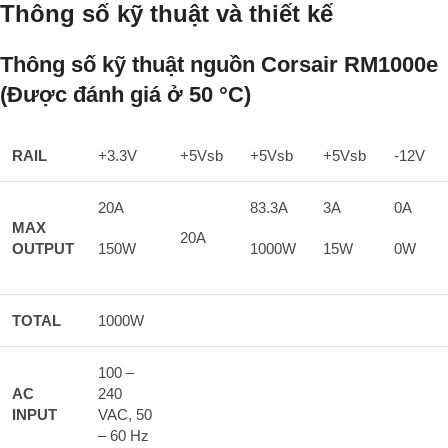
Thông số kỹ thuật và thiết kế
Thông số kỹ thuật nguồn Corsair RM1000e
(Được đánh giá ở 50 °C)
RAIL
+3.3V
+5Vsb
+5Vsb
+5Vsb
-12V
20A
83.3A
3A
0A
MAX
20A
OUTPUT
150W
1000W
15W
0W
TOTAL
1000W
100 –
AC
240
INPUT
VAC, 50
– 60 Hz