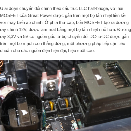
Giai đoạn chuyển đổi chính theo cấu trúc LLC half-bridge, với hai
MOSFET của Great Power được gắn trên một bộ tản nhiệt liền kề
với máy biến áp chính. Ở phía thứ cấp, bốn MOSFET tạo ra đường
ray chính 12V, được làm mát bằng một bộ tản nhiệt nhỏ hơn. Đường
ray 3,3V và 5V có nguồn gốc từ bộ chuyển đổi DC-to-DC được gắn
trên một bo mạch con thẳng đứng, một phương pháp tiếp cận tiêu
chuẩn cho các nguồn điện hiện đại, hiệu suất cao.