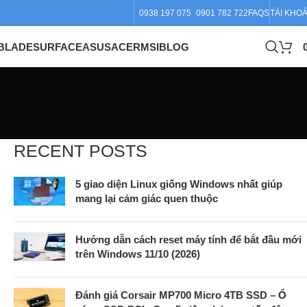
0938 197 075
0901 782 722
FAQS
TÀI KHO
BLADE
SURFACE
ASUS
ACER
MSI
BLOG
RECENT POSTS
5 giao diện Linux giống Windows nhất giúp
mang lại cảm giác quen thuộc
Hướng dẫn cách reset máy tính để bắt đầu mới
trên Windows 11/10 (2026)
Đánh giá Corsair MP700 Micro 4TB SSD – Ổ