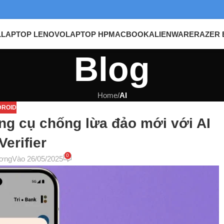
L
LAPTOP LENOVO
LAPTOP HP
MACBOOK
ALIENWARE
RAZER 
Blog
Home
/
AI
ROID
ng cụ chống lừa đảo mới với AI
Verifier
0
ơng
Vào 26/05/2025