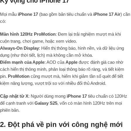
Kỳ vọng cho iPhone 17
Mọi mẫu
iPhone 17
(bao gồm bản tiêu chuẩn và
iPhone 17 Air
) cần
có:
Màn hình 120Hz ProMotion
: Đem lại trải nghiệm mượt mà khi
cuộn trang, chơi game, hoặc xem video.
Always-On Display
: Hiển thị thông báo, hình nền, và dữ liệu ứng
dụng (như thời tiết, lịch) mà không cần mở khóa.
Điểm mạnh của Apple
: AOD của
Apple
được đánh giá cao nhờ
cách hiển thị thông minh, phân loại thông báo rõ ràng, và tiết kiệm
pin.
ProMotion
cũng mượt mà, hiếm khi giảm tần số quét để tiết
kiệm năng lượng, vượt trội so với nhiều đối thủ Android.
Cập nhật từ X
: Người dùng mong
iPhone 17
tiêu chuẩn có 120Hz
để cạnh tranh với
Galaxy S25
, vốn có màn hình 120Hz trên mọi
phiên bản.
2. Đột phá về pin với công nghệ mới