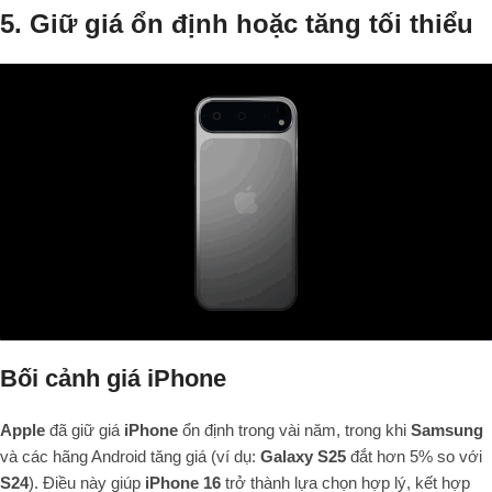
5. Giữ giá ổn định hoặc tăng tối thiểu
Bối cảnh giá iPhone
Apple
đã giữ giá
iPhone
ổn định trong vài năm, trong khi
Samsung
và các hãng Android tăng giá (ví dụ:
Galaxy S25
đắt hơn 5% so với
S24
). Điều này giúp
iPhone 16
trở thành lựa chọn hợp lý, kết hợp