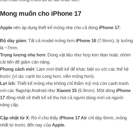
Mong muốn cho iPhone 17
Apple
nên áp dụng thiết kế mỏng nhẹ cho cả dòng
iPhone 17
:
Độ dày giảm
: Tất cả model mỏng hơn
iPhone 16
(7.8mm), lý tưởng
là ~7mm.
Trọng lượng nhẹ hơn
: Dùng vật liệu như hợp kim titan hoặc nhôm
cải tiến để giảm cân nặng.
Phong cách mới
: Làm mới thiết kế để khác biệt so với các thế hệ
trước (ví dụ: cạnh bo cong hơn, viền mỏng hơn).
Lợi ích
: Thiết kế mỏng nhẹ không chỉ thẩm mỹ mà còn cạnh tranh
với các flagship Android như
Xiaomi 15
(6.9mm). Một dòng
iPhone
17
đồng nhất về thiết kế sẽ thu hút cả người dùng mới và người
nâng cấp.
Cập nhật từ X
: Rò rỉ cho thấy
iPhone 17 Air
chỉ dày 6mm, mỏng
nhất từ trước đến nay của
Apple
.