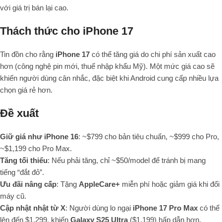
với giá trị bán lại cao.
Thách thức cho iPhone 17
Tin đồn cho rằng
iPhone 17
có thể tăng giá do chi phí sản xuất cao
hơn (công nghệ pin mới, thuế nhập khẩu Mỹ). Một mức giá cao sẽ
khiến người dùng cân nhắc, đặc biệt khi Android cung cấp nhiều lựa
chọn giá rẻ hơn.
Đề xuất
Giữ giá như iPhone 16
: ~$799 cho bản tiêu chuẩn, ~$999 cho Pro,
~$1,199 cho Pro Max.
Tăng tối thiểu
: Nếu phải tăng, chỉ ~$50/model để tránh bị mang
tiếng “đắt đỏ”.
Ưu đãi nâng cấp
: Tặng
AppleCare+
miễn phí hoặc giảm giá khi đổi
máy cũ.
Cập nhật nhật từ X
: Người dùng lo ngại
iPhone 17 Pro Max
có thể
lên đến $1,299, khiến
Galaxy S25 Ultra
($1,199) hấp dẫn hơn.