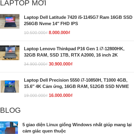
LAPTOP MỚI
Laptop Dell Latitude 7420 i5-1145G7 Ram 16GB SSD
256GB Nvme 14″ FHD IPS
8.000.000
₫
10.500.000
₫
Laptop Lenovo Thinkpad P16 Gen 1 i7-12800HK,
32GB RAM, SSD 1TB, RTX A2000, 16 inch 2K
30.900.000
₫
34.900.000
₫
Laptop Dell Precision 5550 i7-10850H, T1000 4GB,
15.6″ 4K Cảm ứng, 16GB RAM, 512GB SSD NVME
16.000.000
₫
19.000.000
₫
BLOG
5 giao diện Linux giống Windows nhất giúp mang lại
cảm giác quen thuộc