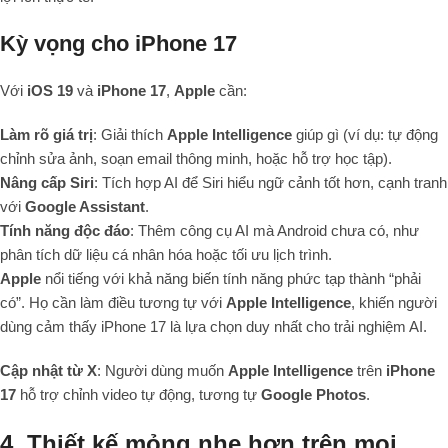
Kỳ vọng cho iPhone 17
Với
iOS 19
và
iPhone 17
,
Apple
cần:
Làm rõ giá trị
: Giải thích
Apple Intelligence
giúp gì (ví dụ: tự động
chỉnh sửa ảnh, soạn email thông minh, hoặc hỗ trợ học tập).
Nâng cấp Siri
: Tích hợp AI để Siri hiểu ngữ cảnh tốt hơn, cạnh tranh
với
Google Assistant
.
Tính năng độc đáo
: Thêm công cụ AI mà Android chưa có, như
phân tích dữ liệu cá nhân hóa hoặc tối ưu lịch trình.
Apple
nổi tiếng với khả năng biến tính năng phức tạp thành “phải
có”. Họ cần làm điều tương tự với
Apple Intelligence
, khiến người
dùng cảm thấy iPhone 17 là lựa chọn duy nhất cho trải nghiệm AI.
Cập nhật từ X
: Người dùng muốn
Apple Intelligence
trên
iPhone
17
hỗ trợ chỉnh video tự động, tương tự
Google Photos
.
4. Thiết kế mỏng nhẹ hơn trên mọi