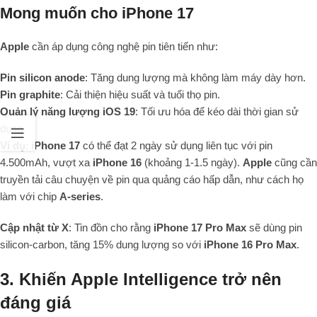
Mong muốn cho iPhone 17
Apple
cần áp dụng công nghệ pin tiên tiến như:
Pin silicon anode
: Tăng dung lượng mà không làm máy dày hơn.
Pin graphite
: Cải thiện hiệu suất và tuổi thọ pin.
Quản lý năng lượng iOS 19
: Tối ưu hóa để kéo dài thời gian sử
dụng.
Ví dụ
:
iPhone 17
có thể đạt 2 ngày sử dụng liên tục với pin
4.500mAh, vượt xa
iPhone 16
(khoảng 1-1.5 ngày).
Apple
cũng cần
truyền tải câu chuyện về pin qua quảng cáo hấp dẫn, như cách họ
làm với chip
A-series
.
Cập nhật từ X
: Tin đồn cho rằng
iPhone 17 Pro Max
sẽ dùng pin
silicon-carbon, tăng 15% dung lượng so với
iPhone 16 Pro Max
.
3. Khiến Apple Intelligence trở nên
đáng giá