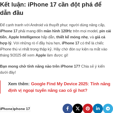
Kết luận: iPhone 17 cần đột phá để
dẫn đầu
Để cạnh tranh với Android và thuyết phục người dùng nâng cấp,
iPhone 17
phải mang đến
màn hình 120Hz
trên mọi model,
pin cải
tiến
,
Apple Intelligence
hấp dẫn,
thiết kế mỏng nhẹ
, và
giá cả
hợp lý
. Với những rò rỉ đầy hứa hẹn,
iPhone 17
có thể là chiếc
iPhone thú vị nhất trong thập kỷ. Hãy chờ đón sự kiện ra mắt vào
tháng 9/2025 để xem
Apple
làm được gì!
Bạn mong chờ tính năng nào trên iPhone 17?
Chia sẻ ý kiến
dưới đây!
Xem thêm:
Google Find My Device 2025: Tính năng
định vị ngoại tuyến nâng cao có gì hot?
iPhone
iphone 17