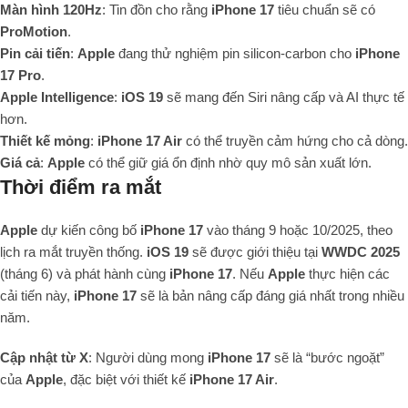
Màn hình 120Hz
: Tin đồn cho rằng
iPhone 17
tiêu chuẩn sẽ có
ProMotion
.
Pin cải tiến
:
Apple
đang thử nghiệm pin silicon-carbon cho
iPhone
17 Pro
.
Apple Intelligence
:
iOS 19
sẽ mang đến Siri nâng cấp và AI thực tế
hơn.
Thiết kế mỏng
:
iPhone 17 Air
có thể truyền cảm hứng cho cả dòng.
Giá cả
:
Apple
có thể giữ giá ổn định nhờ quy mô sản xuất lớn.
Thời điểm ra mắt
Apple
dự kiến công bố
iPhone 17
vào tháng 9 hoặc 10/2025, theo
lịch ra mắt truyền thống.
iOS 19
sẽ được giới thiệu tại
WWDC 2025
(tháng 6) và phát hành cùng
iPhone 17
. Nếu
Apple
thực hiện các
cải tiến này,
iPhone 17
sẽ là bản nâng cấp đáng giá nhất trong nhiều
năm.
Cập nhật từ X
: Người dùng mong
iPhone 17
sẽ là “bước ngoặt”
của
Apple
, đặc biệt với thiết kế
iPhone 17 Air
.