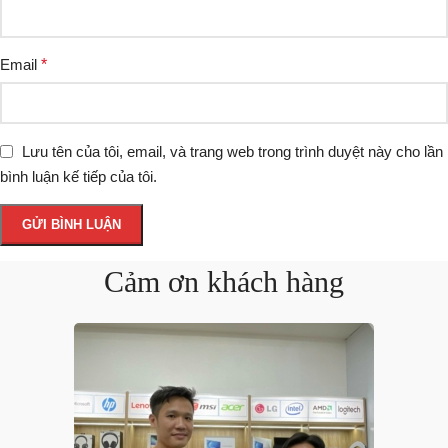
Email
*
Lưu tên của tôi, email, và trang web trong trình duyệt này cho lần
bình luận kế tiếp của tôi.
Cảm ơn khách hàng