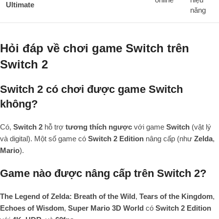
Ultimate
năng
Hỏi đáp về chơi game Switch trên
Switch 2
Switch 2 có chơi được game Switch
không?
Có,
Switch 2
hỗ trợ
tương thích ngược
với game
Switch
(vật lý
và digital). Một số game có
Switch 2 Edition
nâng cấp (như
Zelda
,
Mario
).
Game nào được nâng cấp trên Switch 2?
The Legend of Zelda: Breath of the Wild
,
Tears of the Kingdom
,
Echoes of Wisdom
,
Super Mario 3D World
có
Switch 2 Edition