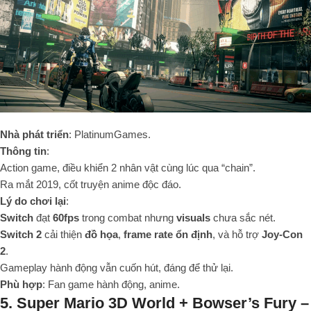
Nhà phát triển
: PlatinumGames.
Thông tin
:
Action game, điều khiển 2 nhân vật cùng lúc qua “chain”.
Ra mắt 2019, cốt truyện anime độc đáo.
Lý do chơi lại
:
Switch
đạt
60fps
trong combat nhưng
visuals
chưa sắc nét.
Switch 2
cải thiện
đồ họa
,
frame rate ổn định
, và hỗ trợ
Joy-Con
2
.
Gameplay hành động vẫn cuốn hút, đáng để thử lại.
Phù hợp
: Fan game hành động, anime.
5. Super Mario 3D World + Bowser’s Fury –