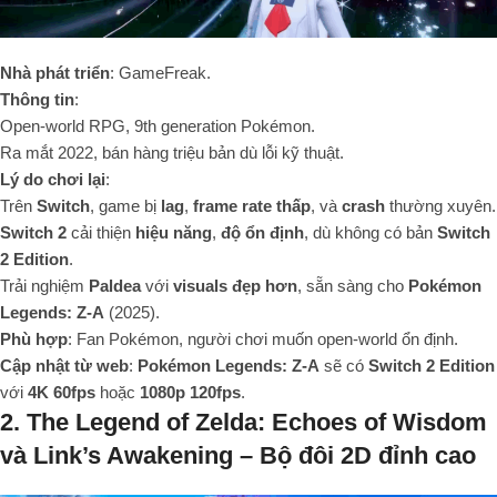
Nhà phát triển
: GameFreak.
Thông tin
:
Open-world RPG, 9th generation Pokémon.
Ra mắt 2022, bán hàng triệu bản dù lỗi kỹ thuật.
Lý do chơi lại
:
Trên
Switch
, game bị
lag
,
frame rate thấp
, và
crash
thường xuyên.
Switch 2
cải thiện
hiệu năng
,
độ ổn định
, dù không có bản
Switch
2 Edition
.
Trải nghiệm
Paldea
với
visuals đẹp hơn
, sẵn sàng cho
Pokémon
Legends: Z-A
(2025).
Phù hợp
: Fan Pokémon, người chơi muốn open-world ổn định.
Cập nhật từ web
:
Pokémon Legends: Z-A
sẽ có
Switch 2 Edition
với
4K 60fps
hoặc
1080p 120fps
.
2. The Legend of Zelda: Echoes of Wisdom
và Link’s Awakening – Bộ đôi 2D đỉnh cao