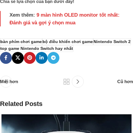
Chia sẻ lựa chọn của bạn dưới đây!
Xem thêm:
9 màn hình OLED monitor tốt nhất:
Đánh giá và gợi ý chọn mua
bàn phím chơi game
bộ điều khiển chơi game
Nintendo Switch 2
top game Nintendo Switch hay nhất
Mới hơn
Cũ hơn
Related Posts