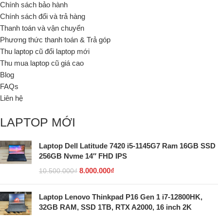
Chính sách bảo hành
Chính sách đổi và trả hàng
Thanh toán và vận chuyển
Phương thức thanh toán & Trả góp
Thu laptop cũ đổi laptop mới
Thu mua laptop cũ giá cao
Blog
FAQs
Liên hệ
LAPTOP MỚI
Laptop Dell Latitude 7420 i5-1145G7 Ram 16GB SSD
256GB Nvme 14″ FHD IPS
8.000.000
₫
10.500.000
₫
Laptop Lenovo Thinkpad P16 Gen 1 i7-12800HK,
32GB RAM, SSD 1TB, RTX A2000, 16 inch 2K