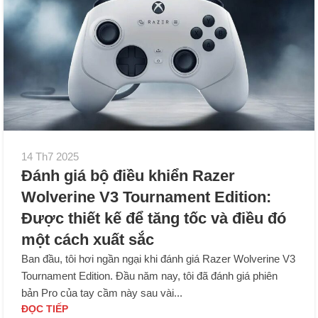
14 Th7 2025
Đánh giá bộ điều khiển Razer
Wolverine V3 Tournament Edition:
Được thiết kế để tăng tốc và điều đó
một cách xuất sắc
Ban đầu, tôi hơi ngần ngại khi đánh giá Razer Wolverine V3
Tournament Edition. Đầu năm nay, tôi đã đánh giá phiên
bản Pro của tay cầm này sau vài...
ĐỌC TIẾP