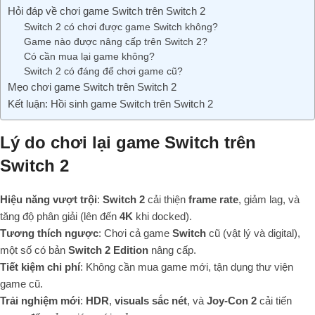
Hỏi đáp về chơi game Switch trên Switch 2
Switch 2 có chơi được game Switch không?
Game nào được nâng cấp trên Switch 2?
Có cần mua lại game không?
Switch 2 có đáng để chơi game cũ?
Mẹo chơi game Switch trên Switch 2
Kết luận: Hồi sinh game Switch trên Switch 2
Lý do chơi lại game Switch trên
Switch 2
Hiệu năng vượt trội
:
Switch 2
cải thiện
frame rate
, giảm lag, và
tăng độ phân giải (lên đến
4K
khi docked).
Tương thích ngược
: Chơi cả game
Switch
cũ (vật lý và digital),
một số có bản
Switch 2 Edition
nâng cấp.
Tiết kiệm chi phí
: Không cần mua game mới, tận dụng thư viện
game cũ.
Trải nghiệm mới
:
HDR
,
visuals sắc nét
, và
Joy-Con 2
cải tiến