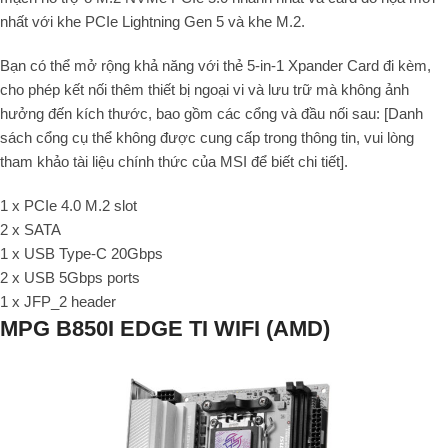
nhất với khe PCIe Lightning Gen 5 và khe M.2.
Bạn có thể mở rộng khả năng với thẻ 5-in-1 Xpander Card đi kèm,
cho phép kết nối thêm thiết bị ngoại vi và lưu trữ mà không ảnh
hưởng đến kích thước, bao gồm các cổng và đầu nối sau: [Danh
sách cổng cụ thể không được cung cấp trong thông tin, vui lòng
tham khảo tài liệu chính thức của MSI để biết chi tiết].
1 x PCIe 4.0 M.2 slot
2 x SATA
1 x USB Type-C 20Gbps
2 x USB 5Gbps ports
1 x JFP_2 header
MPG B850I EDGE TI WIFI (AMD)