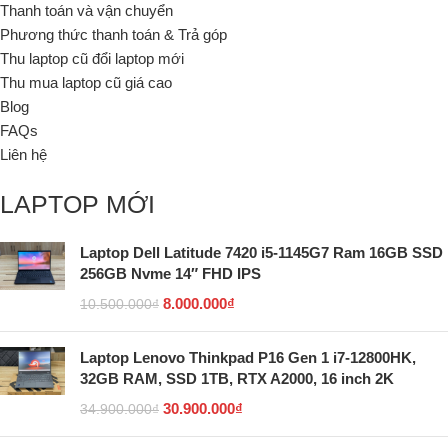
Thanh toán và vận chuyển
Phương thức thanh toán & Trả góp
Thu laptop cũ đổi laptop mới
Thu mua laptop cũ giá cao
Blog
FAQs
Liên hệ
LAPTOP MỚI
Laptop Dell Latitude 7420 i5-1145G7 Ram 16GB SSD
256GB Nvme 14″ FHD IPS
8.000.000
₫
10.500.000
₫
Laptop Lenovo Thinkpad P16 Gen 1 i7-12800HK,
32GB RAM, SSD 1TB, RTX A2000, 16 inch 2K
30.900.000
₫
34.900.000
₫