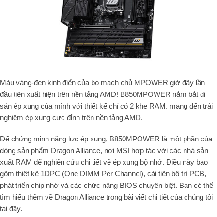
Màu vàng-đen kinh điển của bo mạch chủ MPOWER giờ đây lần
đầu tiên xuất hiện trên nền tảng AMD! B850MPOWER nắm bắt di
sản ép xung của mình với thiết kế chỉ có 2 khe RAM, mang đến trải
nghiệm ép xung cực đỉnh trên nền tảng AMD.
Để chứng minh năng lực ép xung, B850MPOWER là một phần của
dòng sản phẩm Dragon Alliance, nơi MSI hợp tác với các nhà sản
xuất RAM để nghiên cứu chi tiết về ép xung bộ nhớ. Điều này bao
gồm thiết kế 1DPC (One DIMM Per Channel), cải tiến bố trí PCB,
phát triển chip nhớ và các chức năng BIOS chuyên biệt. Bạn có thể
tìm hiểu thêm về Dragon Alliance trong bài viết chi tiết của chúng tôi
tại đây.