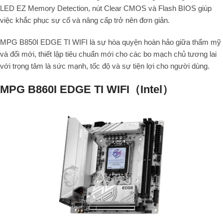
LED EZ Memory Detection, nút Clear CMOS và Flash BIOS giúp
việc khắc phục sự cố và nâng cấp trở nên đơn giản.
MPG B850I EDGE TI WIFI là sự hòa quyện hoàn hảo giữa thẩm mỹ
và đổi mới, thiết lập tiêu chuẩn mới cho các bo mạch chủ tương lai
với trọng tâm là sức mạnh, tốc độ và sự tiện lợi cho người dùng.
MPG B860I EDGE TI WIFI（Intel）