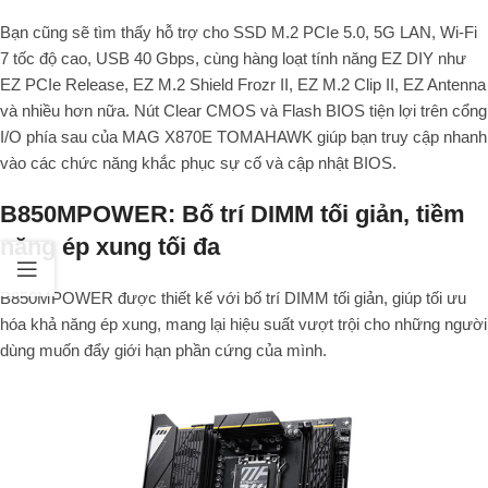
Bạn cũng sẽ tìm thấy hỗ trợ cho SSD M.2 PCIe 5.0, 5G LAN, Wi-Fi
7 tốc độ cao, USB 40 Gbps, cùng hàng loạt tính năng EZ DIY như
EZ PCIe Release, EZ M.2 Shield Frozr II, EZ M.2 Clip II, EZ Antenna
và nhiều hơn nữa. Nút Clear CMOS và Flash BIOS tiện lợi trên cổng
I/O phía sau của MAG X870E TOMAHAWK giúp bạn truy cập nhanh
vào các chức năng khắc phục sự cố và cập nhật BIOS.
B850MPOWER: Bố trí DIMM tối giản, tiềm
năng ép xung tối đa
B850MPOWER được thiết kế với bố trí DIMM tối giản, giúp tối ưu
hóa khả năng ép xung, mang lại hiệu suất vượt trội cho những người
dùng muốn đẩy giới hạn phần cứng của mình.