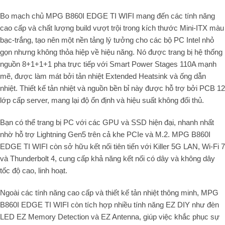
Bo mạch chủ MPG B860I EDGE TI WIFI mang đến các tính năng
cao cấp và chất lượng build vượt trội trong kích thước Mini-ITX màu
bạc-trắng, tạo nên một nền tảng lý tưởng cho các bộ PC Intel nhỏ
gọn nhưng không thỏa hiệp về hiệu năng. Nó được trang bị hệ thống
nguồn 8+1+1+1 pha trực tiếp với Smart Power Stages 110A mạnh
mẽ, được làm mát bởi tản nhiệt Extended Heatsink và ống dẫn
nhiệt. Thiết kế tản nhiệt và nguồn bền bỉ này được hỗ trợ bởi PCB 12
lớp cấp server, mang lại độ ổn định và hiệu suất không đối thủ.
Bạn có thể trang bị PC với các GPU và SSD hiện đại, nhanh nhất
nhờ hỗ trợ Lightning Gen5 trên cả khe PCIe và M.2. MPG B860I
EDGE TI WIFI còn sở hữu kết nối tiên tiến với Killer 5G LAN, Wi-Fi 7
và Thunderbolt 4, cung cấp khả năng kết nối có dây và không dây
tốc độ cao, linh hoạt.
Ngoài các tính năng cao cấp và thiết kế tản nhiệt thông minh, MPG
B860I EDGE TI WIFI còn tích hợp nhiều tính năng EZ DIY như đèn
LED EZ Memory Detection và EZ Antenna, giúp việc khắc phục sự