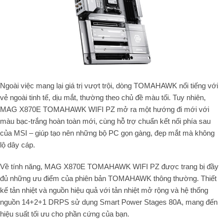
Ngoài việc mang lại giá trị vượt trội, dòng TOMAHAWK nổi tiếng với
vẻ ngoài tinh tế, dịu mắt, thường theo chủ đề màu tối. Tuy nhiên,
MAG X870E TOMAHAWK WIFI PZ mở ra một hướng đi mới với
màu bạc-trắng hoàn toàn mới, cùng hỗ trợ chuẩn kết nối phía sau
của MSI – giúp tạo nên những bộ PC gọn gàng, đẹp mắt mà không
lộ dây cáp.
Về tính năng, MAG X870E TOMAHAWK WIFI PZ được trang bị đầy
đủ những ưu điểm của phiên bản TOMAHAWK thông thường. Thiết
kế tản nhiệt và nguồn hiệu quả với tản nhiệt mở rộng và hệ thống
nguồn 14+2+1 DRPS sử dụng Smart Power Stages 80A, mang đến
hiệu suất tối ưu cho phần cứng của bạn.