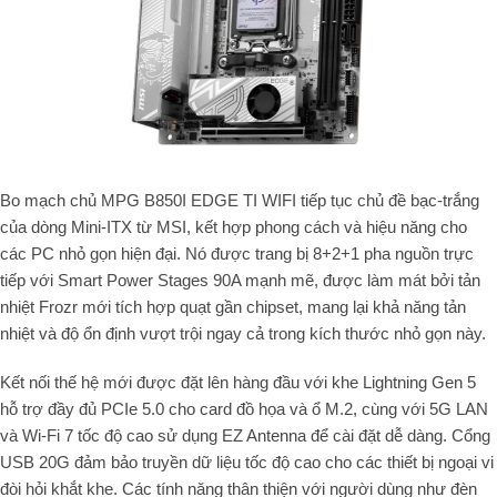
Bo mạch chủ MPG B850I EDGE TI WIFI tiếp tục chủ đề bạc-trắng
của dòng Mini-ITX từ MSI, kết hợp phong cách và hiệu năng cho
các PC nhỏ gọn hiện đại. Nó được trang bị 8+2+1 pha nguồn trực
tiếp với Smart Power Stages 90A mạnh mẽ, được làm mát bởi tản
nhiệt Frozr mới tích hợp quạt gần chipset, mang lại khả năng tản
nhiệt và độ ổn định vượt trội ngay cả trong kích thước nhỏ gọn này.
Kết nối thế hệ mới được đặt lên hàng đầu với khe Lightning Gen 5
hỗ trợ đầy đủ PCIe 5.0 cho card đồ họa và ổ M.2, cùng với 5G LAN
và Wi-Fi 7 tốc độ cao sử dụng EZ Antenna để cài đặt dễ dàng. Cổng
USB 20G đảm bảo truyền dữ liệu tốc độ cao cho các thiết bị ngoại vi
đòi hỏi khắt khe. Các tính năng thân thiện với người dùng như đèn