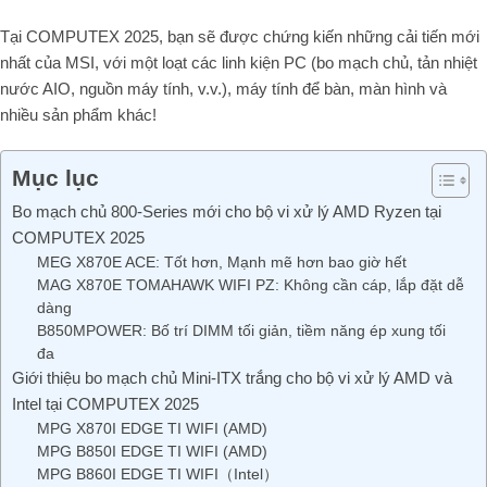
Tại COMPUTEX 2025, bạn sẽ được chứng kiến những cải tiến mới
nhất của MSI, với một loạt các linh kiện PC (bo mạch chủ, tản nhiệt
nước AIO, nguồn máy tính, v.v.), máy tính để bàn, màn hình và
nhiều sản phẩm khác!
Mục lục
Bo mạch chủ 800-Series mới cho bộ vi xử lý AMD Ryzen tại
COMPUTEX 2025
MEG X870E ACE: Tốt hơn, Mạnh mẽ hơn bao giờ hết
MAG X870E TOMAHAWK WIFI PZ: Không cần cáp, lắp đặt dễ
dàng
B850MPOWER: Bố trí DIMM tối giản, tiềm năng ép xung tối
đa
Giới thiệu bo mạch chủ Mini-ITX trắng cho bộ vi xử lý AMD và
Intel tại COMPUTEX 2025
MPG X870I EDGE TI WIFI (AMD)
MPG B850I EDGE TI WIFI (AMD)
MPG B860I EDGE TI WIFI（Intel）