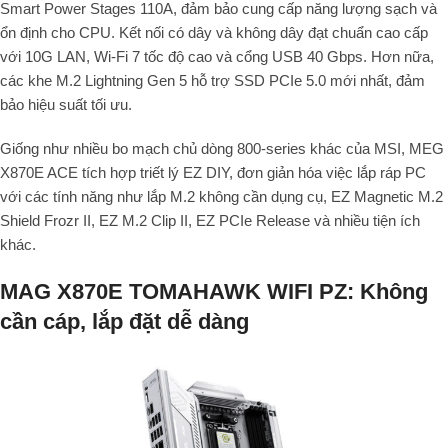
Smart Power Stages 110A, đảm bảo cung cấp năng lượng sạch và
ổn định cho CPU. Kết nối có dây và không dây đạt chuẩn cao cấp
với 10G LAN, Wi-Fi 7 tốc độ cao và cổng USB 40 Gbps. Hơn nữa,
các khe M.2 Lightning Gen 5 hỗ trợ SSD PCIe 5.0 mới nhất, đảm
bảo hiệu suất tối ưu.
Giống như nhiều bo mạch chủ dòng 800-series khác của MSI, MEG
X870E ACE tích hợp triết lý EZ DIY, đơn giản hóa việc lắp ráp PC
với các tính năng như lắp M.2 không cần dụng cụ, EZ Magnetic M.2
Shield Frozr II, EZ M.2 Clip II, EZ PCIe Release và nhiều tiện ích
khác.
MAG X870E TOMAHAWK WIFI PZ: Không
cần cáp, lắp đặt dễ dàng