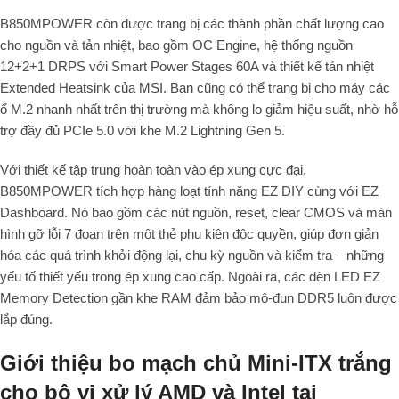
B850MPOWER còn được trang bị các thành phần chất lượng cao
cho nguồn và tản nhiệt, bao gồm OC Engine, hệ thống nguồn
12+2+1 DRPS với Smart Power Stages 60A và thiết kế tản nhiệt
Extended Heatsink của MSI. Bạn cũng có thể trang bị cho máy các
ổ M.2 nhanh nhất trên thị trường mà không lo giảm hiệu suất, nhờ hỗ
trợ đầy đủ PCIe 5.0 với khe M.2 Lightning Gen 5.
Với thiết kế tập trung hoàn toàn vào ép xung cực đại,
B850MPOWER tích hợp hàng loạt tính năng EZ DIY cùng với EZ
Dashboard. Nó bao gồm các nút nguồn, reset, clear CMOS và màn
hình gỡ lỗi 7 đoạn trên một thẻ phụ kiện độc quyền, giúp đơn giản
hóa các quá trình khởi động lại, chu kỳ nguồn và kiểm tra – những
yếu tố thiết yếu trong ép xung cao cấp. Ngoài ra, các đèn LED EZ
Memory Detection gần khe RAM đảm bảo mô-đun DDR5 luôn được
lắp đúng.
Giới thiệu bo mạch chủ Mini-ITX trắng
cho bộ vi xử lý AMD và Intel tại