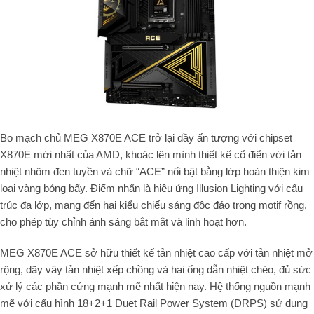
Bo mạch chủ MEG X870E ACE trở lại đầy ấn tượng với chipset
X870E mới nhất của AMD, khoác lên mình thiết kế cổ điển với tản
nhiệt nhôm đen tuyền và chữ “ACE” nổi bật bằng lớp hoàn thiện kim
loại vàng bóng bẩy. Điểm nhấn là hiệu ứng Illusion Lighting với cấu
trúc đa lớp, mang đến hai kiểu chiếu sáng độc đáo trong motif rồng,
cho phép tùy chỉnh ánh sáng bắt mắt và linh hoạt hơn.
MEG X870E ACE sở hữu thiết kế tản nhiệt cao cấp với tản nhiệt mở
rộng, dãy vây tản nhiệt xếp chồng và hai ống dẫn nhiệt chéo, đủ sức
xử lý các phần cứng mạnh mẽ nhất hiện nay. Hệ thống nguồn mạnh
mẽ với cấu hình 18+2+1 Duet Rail Power System (DRPS) sử dụng