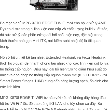
Bo mạch chủ MPG X870I EDGE TI WIFI mới cho bộ vi xử lý AMD
Ryzen được trang bị linh kiện cao cấp và chất lượng build xuất sắc,
đủ sức xử lý các phần cứng đòi hỏi nhất hiện nay, đặc biệt trong
kích thước nhỏ gọn Mini-ITX, nơi kiểm soát nhiệt độ là tối quan
trọng.
Nó sở hữu thiết kế tản nhiệt Extended Heatsink và Frozr Heatsink
(tích hợp quạt) để nhanh chóng tản nhiệt khỏi các linh kiện cốt lõi và
hệ thống cấp nguồn. Điều này loại bỏ hiện tượng giảm hiệu suất do
nhiệt và cho phép hệ thống cấp nguồn mạnh mẽ (8+2+1 DRPS với
Smart Power Stages 110A) cung cấp năng lượng sạch, ổn định cho
các linh kiện.
MPG X870I EDGE TI WIFI tự hào với kết nối không dây hàng đầu,
hỗ trợ Wi-Fi 7 tốc độ cao cùng 5G LAN cho tùy chọn có dây. Bo
mạch hỗ trợ ổ M.2 NVMe PCIe 5.0 nhanh nhất và card đồ họa mới