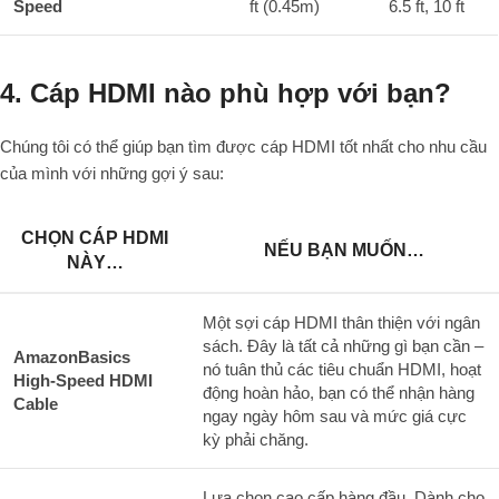
Speed
ft (0.45m)
6.5 ft, 10 ft
4. Cáp HDMI nào phù hợp với bạn?
Chúng tôi có thể giúp bạn tìm được cáp HDMI tốt nhất cho nhu cầu
của mình với những gợi ý sau:
CHỌN CÁP HDMI
NẾU BẠN MUỐN…
NÀY…
Một sợi cáp HDMI thân thiện với ngân
sách. Đây là tất cả những gì bạn cần –
AmazonBasics
nó tuân thủ các tiêu chuẩn HDMI, hoạt
High-Speed HDMI
động hoàn hảo, bạn có thể nhận hàng
Cable
ngay ngày hôm sau và mức giá cực
kỳ phải chăng.
Lựa chọn cao cấp hàng đầu. Dành cho