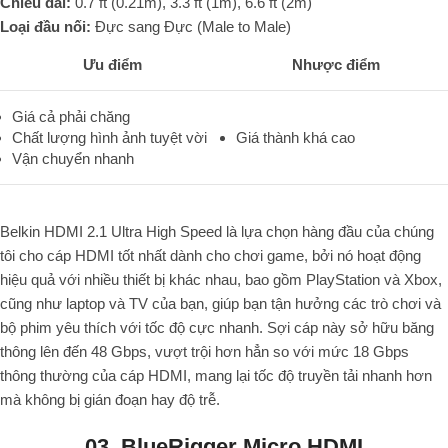
Chiều dài:
0.7 ft (0.21m), 3.3 ft (1m), 6.6 ft (2m)
Loại đầu nối:
Đực sang Đực (Male to Male)
Ưu điểm
Nhược điểm
Giá cả phải chăng
Chất lượng hình ảnh tuyệt vời
Giá thành khá cao
Vận chuyển nhanh
Belkin HDMI 2.1 Ultra High Speed
là lựa chọn hàng đầu của chúng
tôi cho cáp HDMI tốt nhất dành cho chơi game, bởi nó hoạt động
hiệu quả với nhiều thiết bị khác nhau, bao gồm PlayStation và Xbox,
cũng như laptop và TV của bạn, giúp bạn tận hưởng các trò chơi và
bộ phim yêu thích với
tốc độ cực nhanh
.
Sợi cáp này sở hữu băng
thông lên đến
48 Gbps
, vượt trội hơn hẳn so với mức 18 Gbps
thông thường của cáp HDMI, mang lại tốc độ truyền tải nhanh hơn
mà không bị gián đoạn hay độ trễ.
03. BlueRigger Micro HDMI