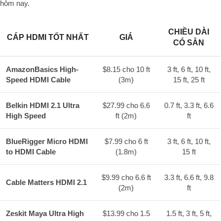
hôm nay.
CHIỀU DÀI
CÁP HDMI TỐT NHẤT
GIÁ
CÓ SẴN
AmazonBasics High-
$8.15 cho 10 ft
3 ft, 6 ft, 10 ft,
Speed HDMI Cable
(3m)
15 ft, 25 ft
Belkin HDMI 2.1 Ultra
$27.99 cho 6.6
0.7 ft, 3.3 ft, 6.6
High Speed
ft (2m)
ft
BlueRigger Micro HDMI
$7.99 cho 6 ft
3 ft, 6 ft, 10 ft,
to HDMI Cable
(1.8m)
15 ft
$9.99 cho 6.6 ft
3.3 ft, 6.6 ft, 9.8
Cable Matters HDMI 2.1
(2m)
ft
Zeskit Maya Ultra High
$13.99 cho 1.5
1.5 ft, 3 ft, 5 ft,