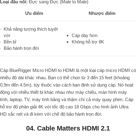
Loại đầu nối:
Đực sang Đực (Male to Male)
Ưu điểm
Nhược điểm
Khả năng tương thích tuyệt
vời
Cáp dày hơn
Bền bỉ
Không hỗ trợ 8K
Bảo hành trọn đời
Cáp BlueRigger Micro HDMI to HDMI
là một loại cáp micro HDMI có
nhiều độ dài khác nhau.
Bạn có thể chọn từ 3 đến 15 feet (khoảng
0.9m đến 4.5m), tùy thuộc vào cách bạn định sử dụng cáp.
Nó hoạt
động với nhiều thiết bị khác nhau như máy chiếu, màn hình máy
tính, laptop, TV, máy tính bảng và thậm chí cả máy quay phim.
Cáp
hỗ trợ độ phân giải
4K với tốc độ cao 18 Gbps
cho hình ảnh Ultra
HD sắc nét và đi kèm với chế độ bảo hành trọn đời.
04. Cable Matters HDMI 2.1