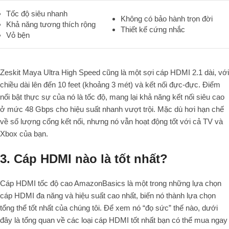
Tốc độ siêu nhanh
Không có bảo hành trọn đời
Khả năng tương thích rộng
Thiết kế cứng nhắc
Vỏ bện
Zeskit Maya Ultra High Speed cũng là một sợi cáp HDMI 2.1 dài, với
chiều dài lên đến 10 feet (khoảng 3 mét) và kết nối đực-đực. Điểm
nổi bật thực sự của nó là tốc độ, mang lại khả năng kết nối siêu cao
ở mức 48 Gbps cho hiệu suất nhanh vượt trội. Mặc dù hơi hạn chế
về số lượng cổng kết nối, nhưng nó vẫn hoạt động tốt với cả TV và
Xbox của bạn.
3. Cáp HDMI nào là tốt nhất?
Cáp HDMI tốc độ cao AmazonBasics là một trong những lựa chọn
cáp HDMI đa năng và hiệu suất cao nhất, biến nó thành lựa chọn
tổng thể tốt nhất của chúng tôi. Để xem nó “đọ sức” thế nào, dưới
đây là tổng quan về các loại cáp HDMI tốt nhất bạn có thể mua ngay