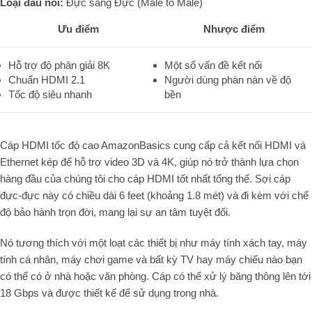
Loại đầu nối:
Đực sang Đực (Male to Male)
Ưu điểm
Nhược điểm
Hỗ trợ độ phân giải 8K
Một số vấn đề kết nối
Chuẩn HDMI 2.1
Người dùng phàn nàn về độ
Tốc độ siêu nhanh
bền
Cáp HDMI tốc độ cao AmazonBasics cung cấp cả kết nối HDMI và
Ethernet kép để hỗ trợ video 3D và 4K, giúp nó trở thành lựa chọn
hàng đầu của chúng tôi cho cáp HDMI tốt nhất tổng thể. Sợi cáp
đực-đực này có chiều dài 6 feet (khoảng 1.8 mét) và đi kèm với chế
độ bảo hành trọn đời, mang lại sự an tâm tuyệt đối.
Nó tương thích với một loạt các thiết bị như máy tính xách tay, máy
tính cá nhân, máy chơi game và bất kỳ TV hay máy chiếu nào bạn
có thể có ở nhà hoặc văn phòng. Cáp có thể xử lý băng thông lên tới
18 Gbps và được thiết kế để sử dụng trong nhà.