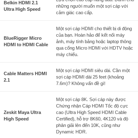
Belkin HDMI 2.1
những người muốn một sợi cáp với
Ultra High Speed
cảm giác cao cấp.
Một sợi cáp HDMI cho thiết bị di động
của bạn. Hoàn hảo để kết nối máy
BlueRigger Micro
ảnh, máy tính bảng hoặc laptop thông
HDMI to HDMI Cable
qua cổng Micro HDMI với HDTV hoặc
máy chiếu.
Một sợi cáp HDMI siêu dài. Cần một
Cable Matters HDMI
sợi cáp HDMI dài 25 feet (khoảng
2.1
7.6m)? Không vấn đề gì!
Một sợi cáp 8K. Sợi cáp này được
Chứng nhận Cáp HDMI Tốc độ cực
Zeskit Maya Ultra
cao (Ultra High Speed HDMI Cable
High Speed
Certified), hỗ trợ 8K60, 4K120 và độ
phân giải lên đến 10K, cũng như
Dynamic HDR.