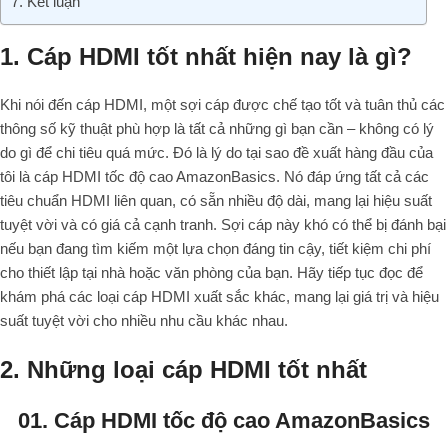
7. Kết luận
1. Cáp HDMI tốt nhất hiện nay là gì?
Khi nói đến cáp HDMI, một sợi cáp được chế tạo tốt và tuân thủ các
thông số kỹ thuật phù hợp là tất cả những gì bạn cần – không có lý
do gì để chi tiêu quá mức. Đó là lý do tại sao đề xuất hàng đầu của
tôi là cáp HDMI tốc độ cao AmazonBasics. Nó đáp ứng tất cả các
tiêu chuẩn HDMI liên quan, có sẵn nhiều độ dài, mang lại hiệu suất
tuyệt vời và có giá cả cạnh tranh. Sợi cáp này khó có thể bị đánh bại
nếu bạn đang tìm kiếm một lựa chọn đáng tin cậy, tiết kiệm chi phí
cho thiết lập tại nhà hoặc văn phòng của bạn. Hãy tiếp tục đọc để
khám phá các loại cáp HDMI xuất sắc khác, mang lại giá trị và hiệu
suất tuyệt vời cho nhiều nhu cầu khác nhau.
2. Những loại cáp HDMI tốt nhất
01. Cáp HDMI tốc độ cao AmazonBasics