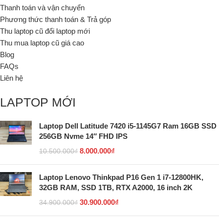
Thanh toán và vận chuyển
Phương thức thanh toán & Trả góp
Thu laptop cũ đổi laptop mới
Thu mua laptop cũ giá cao
Blog
FAQs
Liên hệ
LAPTOP MỚI
Laptop Dell Latitude 7420 i5-1145G7 Ram 16GB SSD
256GB Nvme 14″ FHD IPS
8.000.000
₫
10.500.000
₫
Laptop Lenovo Thinkpad P16 Gen 1 i7-12800HK,
32GB RAM, SSD 1TB, RTX A2000, 16 inch 2K
30.900.000
₫
34.900.000
₫