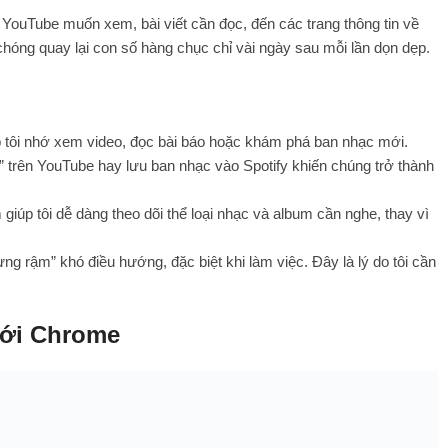
o YouTube muốn xem, bài viết cần đọc, đến các trang thông tin về
hóng quay lại con số hàng chục chỉ vài ngày sau mỗi lần dọn dẹp.
p tôi nhớ xem video, đọc bài báo hoặc khám phá ban nhạc mới.
 trên YouTube hay lưu ban nhạc vào Spotify khiến chúng trở thành
úp tôi dễ dàng theo dõi thể loại nhạc và album cần nghe, thay vì
ừng rậm” khó điều hướng, đặc biệt khi làm việc. Đây là lý do tôi cần
với Chrome