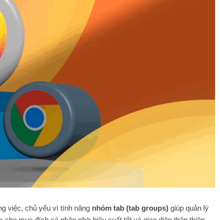
g việc, chủ yếu vì tính năng
nhóm tab (tab groups)
giúp quản lý
x cho mục đích cá nhân nhờ hiệu suất tốt và giao diện thân thiện.