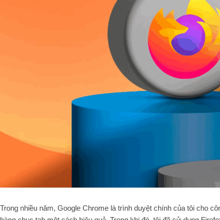
Trong nhiều năm, Google Chrome là trình duyệt chính của tôi cho côn
hàng chục tab một cách hiệu quả. Trong khi đó, tôi đã sử dụng Firefo