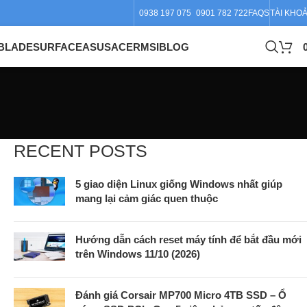
0938 197 075
0901 782 722
FAQS
TÀI KHO
BLADE
SURFACE
ASUS
ACER
MSI
BLOG
RECENT POSTS
5 giao diện Linux giống Windows nhất giúp
mang lại cảm giác quen thuộc
Hướng dẫn cách reset máy tính để bắt đầu mới
trên Windows 11/10 (2026)
Đánh giá Corsair MP700 Micro 4TB SSD – Ổ