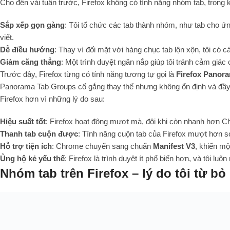
Cho đến vài tuần trước, Firefox không có tính năng nhóm tab, trong 
Sắp xếp gọn gàng
: Tôi tổ chức các tab thành nhóm, như tab cho ứn
viết.
Dễ điều hướng
: Thay vì đối mặt với hàng chục tab lộn xộn, tôi có c
Giảm căng thẳng
: Một trình duyệt ngăn nắp giúp tôi tránh cảm giá
Trước đây, Firefox từng có tính năng tương tự gọi là
Firefox Panor
Panorama Tab Groups cố gắng thay thế nhưng không ổn định và đầy lỗ
Firefox hơn vì những lý do sau:
Hiệu suất tốt
: Firefox hoạt động mượt mà, đôi khi còn nhanh hơn C
Thanh tab cuộn được
: Tính năng cuộn tab của Firefox mượt hơn so
Hỗ trợ tiện ích
: Chrome chuyển sang chuẩn
Manifest V3
, khiến mộ
Ủng hộ kẻ yếu thế
: Firefox là trình duyệt ít phổ biến hơn, và tôi lu
Nhóm tab trên Firefox – lý do tôi từ b