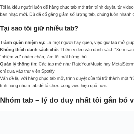
Tôi là kiểu người luôn để hàng chục tab mở trên trình duyệt, từ vide
ban nhạc mới. Dù đã cố gắng giảm số lượng tab, chúng luôn nhanh c
Tại sao tôi giữ nhiều tab?
Tránh quên nhiệm vụ
: Là một người hay quên, việc giữ tab mở giú
Không thích danh sách chờ
: Thêm video vào danh sách “Xem sau”
“nhiệm vụ” nhàm chán, làm tôi mất hứng thú.
Quản lý thông tin
: Các tab mở như RateYourMusic hay MetalStorm gi
chỉ dựa vào thư viện Spotify.
Vấn đề là, với hàng chục tab mở, trình duyệt của tôi trở thành một “r
tính năng nhóm tab để tổ chức công việc hiệu quả hơn.
Nhóm tab – lý do duy nhất tôi gắn bó 