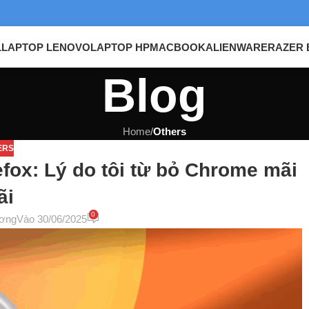
L
LAPTOP LENOVO
LAPTOP HP
MACBOOK
ALIENWARE
RAZER 
Blog
Home
/
Others
ERS
fox: Lý do tôi từ bỏ Chrome mãi
ãi
0
ơng
Vào 30/06/2025