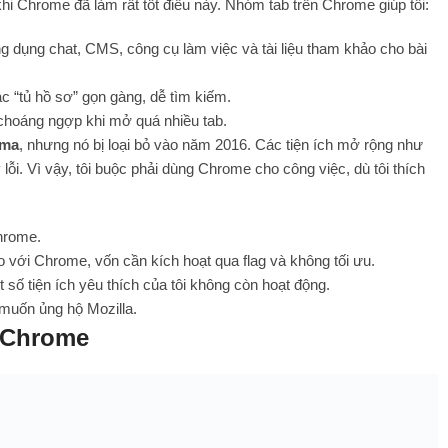
khi Chrome đã làm rất tốt điều này. Nhóm tab trên Chrome giúp tôi:
g dụng chat, CMS, công cụ làm việc và tài liệu tham khảo cho bài
ác “tủ hồ sơ” gọn gàng, dễ tìm kiếm.
c choáng ngợp khi mở quá nhiều tab.
ama
, nhưng nó bị loại bỏ vào năm 2016. Các tiện ích mở rộng như
i. Vì vậy, tôi buộc phải dùng Chrome cho công việc, dù tôi thích
hrome.
 với Chrome, vốn cần kích hoạt qua flag và không tối ưu.
t số tiện ích yêu thích của tôi không còn hoạt động.
ôn muốn ủng hộ Mozilla.
ỏ Chrome