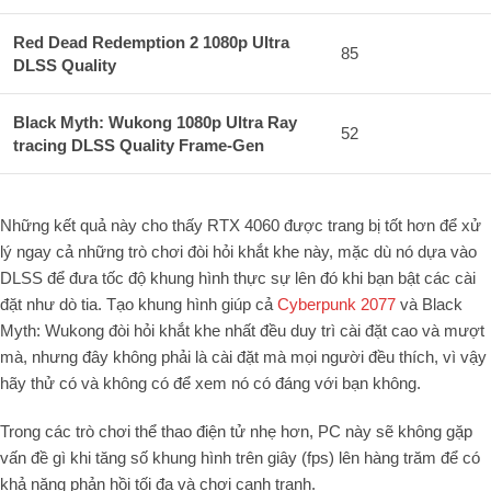
Red Dead Redemption 2 1080p Ultra
85
DLSS Quality
Black Myth: Wukong 1080p Ultra Ray
52
tracing DLSS Quality Frame-Gen
Những kết quả này cho thấy RTX 4060 được trang bị tốt hơn để xử
lý ngay cả những trò chơi đòi hỏi khắt khe này, mặc dù nó dựa vào
DLSS để đưa tốc độ khung hình thực sự lên đó khi bạn bật các cài
đặt như dò tia. Tạo khung hình giúp cả
Cyberpunk 2077
và Black
Myth: Wukong đòi hỏi khắt khe nhất đều duy trì cài đặt cao và mượt
mà, nhưng đây không phải là cài đặt mà mọi người đều thích, vì vậy
hãy thử có và không có để xem nó có đáng với bạn không.
Trong các trò chơi thể thao điện tử nhẹ hơn, PC này sẽ không gặp
vấn đề gì khi tăng số khung hình trên giây (fps) lên hàng trăm để có
khả năng phản hồi tối đa và chơi cạnh tranh.