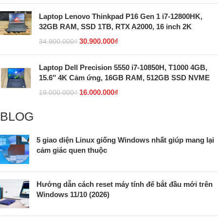
Laptop Lenovo Thinkpad P16 Gen 1 i7-12800HK,
32GB RAM, SSD 1TB, RTX A2000, 16 inch 2K
30.900.000
₫
34.900.000
₫
Laptop Dell Precision 5550 i7-10850H, T1000 4GB,
15.6″ 4K Cảm ứng, 16GB RAM, 512GB SSD NVME
16.000.000
₫
19.000.000
₫
BLOG
5 giao diện Linux giống Windows nhất giúp mang lại
cảm giác quen thuộc
Hướng dẫn cách reset máy tính để bắt đầu mới trên
Windows 11/10 (2026)