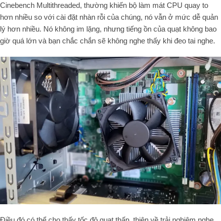
Cinebench Multithreaded, thường khiến bộ làm mát CPU quay to
hơn nhiều so với cài đặt nhàn rỗi của chúng, nó vẫn ở mức dễ quản
lý hơn nhiều. Nó không im lặng, nhưng tiếng ồn của quạt không bao
giờ quá lớn và bạn chắc chắn sẽ không nghe thấy khi đeo tai nghe.
Điều đó có thể cho thấy tốc độ quạt thấp, thiên về trải nghiệm nghe