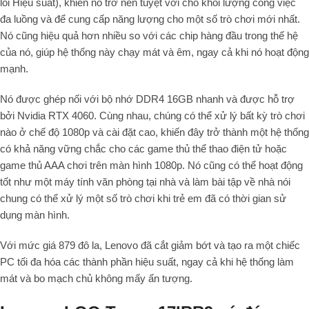
lõi Hiệu suất), khiến nó trở nên tuyệt vời cho khối lượng công việc
đa luồng và để cung cấp năng lượng cho một số trò chơi mới nhất.
Nó cũng hiệu quả hơn nhiều so với các chip hàng đầu trong thế hệ
của nó, giúp hệ thống này chạy mát và êm, ngay cả khi nó hoạt động
mạnh.
Nó được ghép nối với bộ nhớ DDR4 16GB nhanh và được hỗ trợ
bởi Nvidia RTX 4060. Cùng nhau, chúng có thể xử lý bất kỳ trò chơi
nào ở chế độ 1080p và cài đặt cao, khiến đây trở thành một hệ thống
có khả năng vững chắc cho các game thủ thể thao điện tử hoặc
game thủ AAA chơi trên màn hình 1080p. Nó cũng có thể hoạt động
tốt như một máy tính văn phòng tại nhà và làm bài tập về nhà nói
chung có thể xử lý một số trò chơi khi trẻ em đã có thời gian sử
dụng màn hình.
Với mức giá 879 đô la, Lenovo đã cắt giảm bớt và tạo ra một chiếc
PC tối đa hóa các thành phần hiệu suất, ngay cả khi hệ thống làm
mát và bo mạch chủ không mấy ấn tượng.