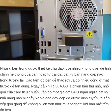
Nhưng bên trong được thiết kế chu đáo, với nhiều không gian để tinh
chỉnh hệ thống của bạn hoặc tự cài đặt bất kỳ bản nâng cấp nào
trong tương lai. Các tấm ốp bên dễ tháo rời và có nhiều cổng ở mặt
trước để tận dụng. Ngay cả khi RTX 4060 là phiên bản thu nhỏ, nhỏ
gọn của card tiêu chuẩn, vẫn có một giá đỡ GPU ngăn ngừa bất kỳ
khả năng nào bị chảy xệ và các dây cáp đã được định tuyến và sắp
xếp gọn gàng để không bị lộn xộn như mì spaghetti khi bạn mở tấm
ốp bên.