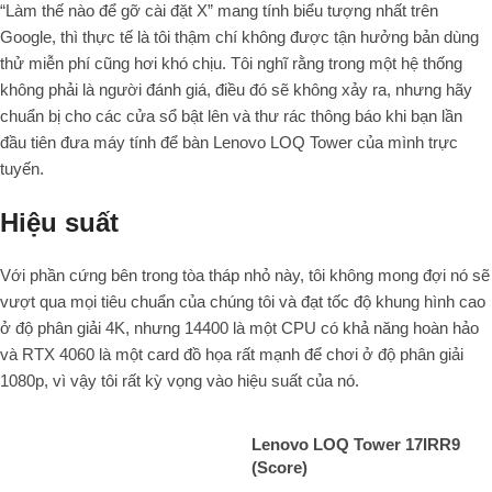
“Làm thế nào để gỡ cài đặt X” mang tính biểu tượng nhất trên
Google, thì thực tế là tôi thậm chí không được tận hưởng bản dùng
thử miễn phí cũng hơi khó chịu. Tôi nghĩ rằng trong một hệ thống
không phải là người đánh giá, điều đó sẽ không xảy ra, nhưng hãy
chuẩn bị cho các cửa sổ bật lên và thư rác thông báo khi bạn lần
đầu tiên đưa máy tính để bàn Lenovo LOQ Tower của mình trực
tuyến.
Hiệu suất
Với phần cứng bên trong tòa tháp nhỏ này, tôi không mong đợi nó sẽ
vượt qua mọi tiêu chuẩn của chúng tôi và đạt tốc độ khung hình cao
ở độ phân giải 4K, nhưng 14400 là một CPU có khả năng hoàn hảo
và RTX 4060 là một card đồ họa rất mạnh để chơi ở độ phân giải
1080p, vì vậy tôi rất kỳ vọng vào hiệu suất của nó.
Lenovo LOQ Tower 17IRR9
(Score)