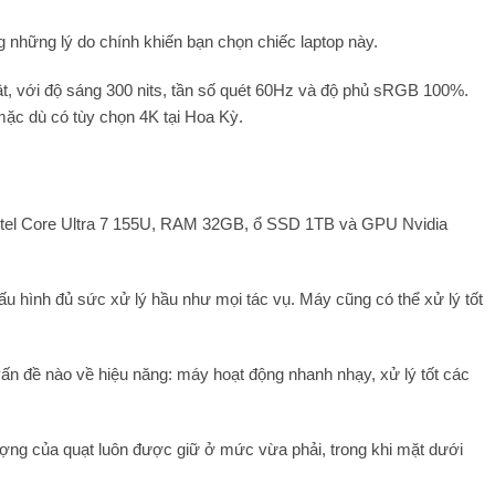
g những lý do chính khiến bạn chọn chiếc laptop này.
, với độ sáng 300 nits, tần số quét 60Hz và độ phủ sRGB 100%.
mặc dù có tùy chọn 4K tại Hoa Kỳ.
 Intel Core Ultra 7 155U, RAM 32GB, ổ SSD 1TB và GPU Nvidia
u hình đủ sức xử lý hầu như mọi tác vụ. Máy cũng có thể xử lý tốt
vấn đề nào về hiệu năng: máy hoạt động nhanh nhạy, xử lý tốt các
ợng của quạt luôn được giữ ở mức vừa phải, trong khi mặt dưới