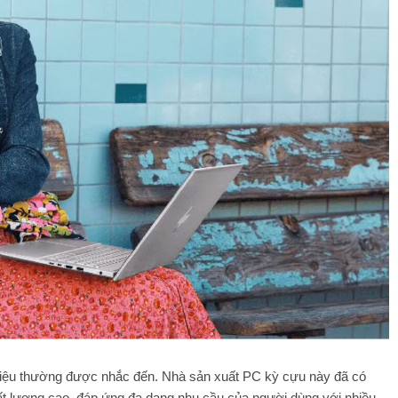
g hiệu thường được nhắc đến. Nhà sản xuất PC kỳ cựu này đã có
hất lượng cao, đáp ứng đa dạng nhu cầu của người dùng với nhiều