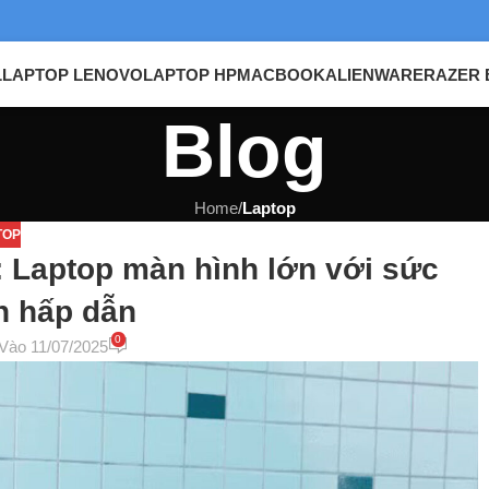
L
LAPTOP LENOVO
LAPTOP HP
MACBOOK
ALIENWARE
RAZER 
Blog
Home
/
Laptop
TOP
: Laptop màn hình lớn với sức
h hấp dẫn
0
Vào 11/07/2025