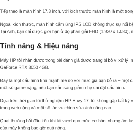
Tiếp theo là màn hình 17,3 inch, với kích thước màn hình là một tron
Ngoài kích thước, màn hình cảm ứng IPS LCD không thực sự nổi bật
Tại Anh, bạn chỉ được giới hạn ở độ phân giải FHD (1.920 x 1.080), 
Tính năng & Hiệu năng
Máy HP tôi nhận được trong bài đánh giá được trang bị bộ vi xử lý
GeForce RTX 3050 4GB.
Đây là một cấu hình khá mạnh mẽ so với mức giá bạn bỏ ra – một cấ
một số game nặng, nếu bạn sẵn sàng giảm nhẹ cài đặt cấu hình.
Dựa trên thời gian tôi thử nghiệm HP Envy 17, tôi không gặp bất kỳ 
trang web nặng và một số tác vụ chỉnh sửa ảnh nâng cao.
Quạt thường bắt đầu kêu khi tải vượt quá mức cơ bản, nhưng âm lư
của máy không bao giờ quá nóng.