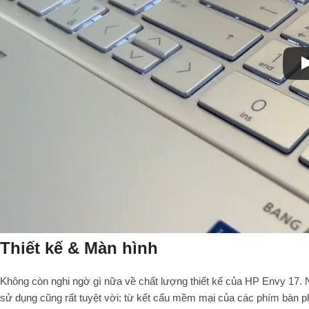
Thiết kế & Màn hình
Không còn nghi ngờ gì nữa về chất lượng thiết kế của HP Envy 17. Nó
sử dụng cũng rất tuyệt vời: từ kết cấu mềm mại của các phím bàn 