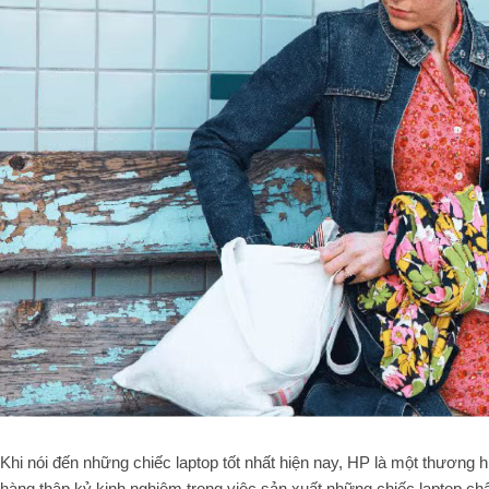
Khi nói đến những chiếc laptop tốt nhất hiện nay, HP là một thươn
hàng thập kỷ kinh nghiệm trong việc sản xuất những chiếc laptop c