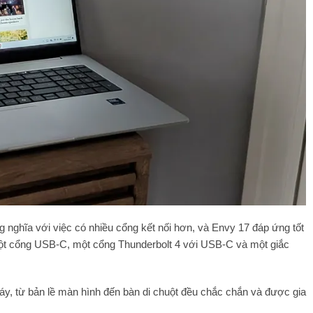
g nghĩa với việc có nhiều cổng kết nối hơn, và Envy 17 đáp ứng tốt
ột cổng USB-C, một cổng Thunderbolt 4 với USB-C và một giắc
áy, từ bản lề màn hình đến bàn di chuột đều chắc chắn và được gia