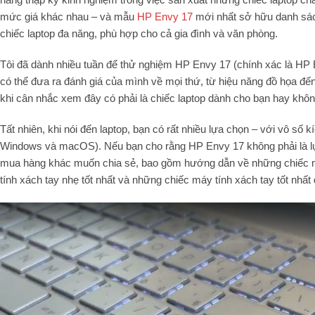
mức giá khác nhau – và mẫu
HP Envy 17
mới nhất sở hữu danh sách
chiếc laptop đa năng, phù hợp cho cả gia đình và văn phòng.
Tôi đã dành nhiều tuần để thử nghiệm HP Envy 17 (chính xác là HP 
có thể đưa ra đánh giá của mình về mọi thứ, từ hiệu năng đồ họa đến
khi cân nhắc xem đây có phải là chiếc laptop dành cho bạn hay không
Tất nhiên, khi nói đến laptop, bạn có rất nhiều lựa chọn – với vô số 
Windows và macOS). Nếu bạn cho rằng HP Envy 17 không phải là lựa 
mua hàng khác muốn chia sẻ, bao gồm hướng dẫn về những chiếc má
tính xách tay nhẹ tốt nhất và những chiếc máy tính xách tay tốt nhất