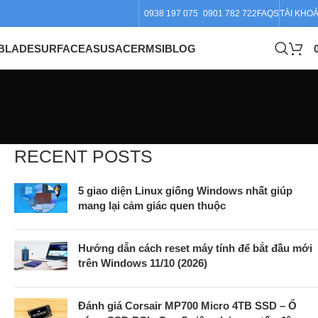
0938 197 075
0901 782 722
FAQS
TÀI KHO
BLADE
SURFACE
ASUS
ACER
MSI
BLOG
RECENT POSTS
5 giao diện Linux giống Windows nhất giúp
mang lại cảm giác quen thuộc
Hướng dẫn cách reset máy tính để bắt đầu mới
trên Windows 11/10 (2026)
Đánh giá Corsair MP700 Micro 4TB SSD – Ổ