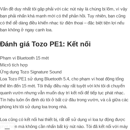
Vấn đề duy nhất tôi gặp phải với các nút này là chúng bị lõm, vì vậy
bạn phải nhấn khá mạnh mới có thể phản hồi. Tuy nhiên, bạn cũng
có thể dễ dàng điều khiển nhạc từ điện thoại – đặc biệt tiện lợi nếu
bạn không ở ngay cạnh loa.
Đánh giá Tozo PE1: Kết nối
Phạm vi Bluetooth 15 mét
Micrô tích hợp
Ứng dụng Tozo Signature Sound
Loa Tozo PE1 sử dụng Bluetooth 5.4, cho phạm vi hoạt động tổng
thể lên đến 15 mét. Tôi thấy điều này rất tuyệt vời khi tôi di chuyển
quanh vườn nhưng vẫn muốn duy trì kết nối để tiếp tục phát nhạc.
Tín hiệu luôn ổn định dù tôi ở bất cứ đâu trong vườn, và cả giữa các
phòng khi tôi sử dụng loa trong nhà.
Loa cũng có kết nối hai thiết bị, rất dễ sử dụng vì loa tự động được
phát hiện mà không cần nhấn bất kỳ nút nào. Tôi đã kết nối với máy