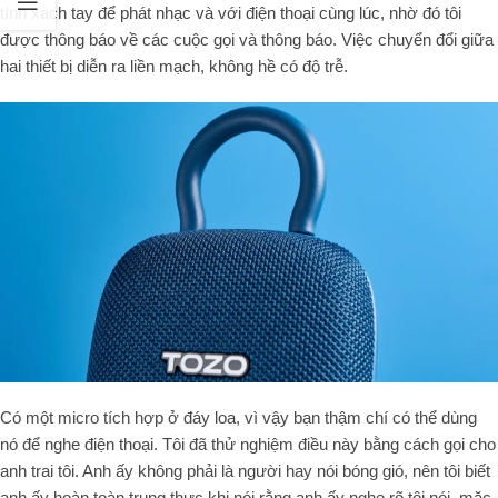
tính xách tay để phát nhạc và với điện thoại cùng lúc, nhờ đó tôi
được thông báo về các cuộc gọi và thông báo. Việc chuyển đổi giữa
hai thiết bị diễn ra liền mạch, không hề có độ trễ.
Có một micro tích hợp ở đáy loa, vì vậy bạn thậm chí có thể dùng
nó để nghe điện thoại. Tôi đã thử nghiệm điều này bằng cách gọi cho
anh trai tôi. Anh ấy không phải là người hay nói bóng gió, nên tôi biết
anh ấy hoàn toàn trung thực khi nói rằng anh ấy nghe rõ tôi nói, mặc