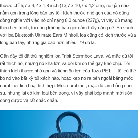
thước chỉ 5,7 x 4,2 x 1,8 inch (13,7 x 10,7 x 4,2 cm), nó gần như
nằm gọn trong lòng bàn tay tôi. Kích thước nhỏ gọn của nó cũng
đồng nghĩa với việc nó chỉ nặng 8,9 ounce (237g), vì vậy dù mang
theo bên mình, tôi cũng không bao giờ cảm thấy nặng nề. So sánh
với loa Bluetooth Ultimate Ears Miniroll, loa cũng có kích thước vừa
lòng bàn tay, nhưng giá cao hơn nhiều, 79 đô la.
Gần đây tôi đã thử nghiệm loa Tribit Stormbox Lava, và mặc dù tôi
rất thích nó, nhưng nó khá lớn và đôi khi có thể gây khó chịu. Tôi
thích kích thước nhỏ gọn và tiếng ồn lớn của Tozo PE1 — tôi có thể
bỏ nó vào bất kỳ túi xách nào, hoặc kẹp nó ra bên ngoài bằng móc
carabiner linh hoạt tích hợp. Móc carabiner, mặc dù làm bằng cao
su, nhưng lại có kim loại bên trong, vì vậy phải bóp mạnh mới uốn
cong được và rất chắc chắn.