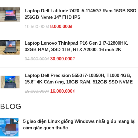
Laptop Dell Latitude 7420 i5-1145G7 Ram 16GB SSD
256GB Nvme 14″ FHD IPS
8.000.000
₫
10.500.000
₫
Laptop Lenovo Thinkpad P16 Gen 1 i7-12800HK,
32GB RAM, SSD 1TB, RTX A2000, 16 inch 2K
30.900.000
₫
34.900.000
₫
Laptop Dell Precision 5550 i7-10850H, T1000 4GB,
15.6″ 4K Cảm ứng, 16GB RAM, 512GB SSD NVME
16.000.000
₫
19.000.000
₫
BLOG
5 giao diện Linux giống Windows nhất giúp mang lại
cảm giác quen thuộc