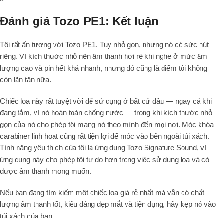
Đánh giá Tozo PE1: Kết luận
Tôi rất ấn tượng với Tozo PE1. Tuy nhỏ gọn, nhưng nó có sức hút
riêng. Vì kích thước nhỏ nên âm thanh hơi rè khi nghe ở mức âm
lượng cao và pin hết khá nhanh, nhưng đó cũng là điểm tôi không
còn lăn tăn nữa.
Chiếc loa này rất tuyệt vời để sử dụng ở bất cứ đâu — ngay cả khi
đang tắm, vì nó hoàn toàn chống nước — trong khi kích thước nhỏ
gọn của nó cho phép tôi mang nó theo mình đến mọi nơi. Móc khóa
carabiner linh hoạt cũng rất tiện lợi để móc vào bên ngoài túi xách.
Tính năng yêu thích của tôi là ứng dụng Tozo Signature Sound, vì
ứng dụng này cho phép tôi tự do hơn trong việc sử dụng loa và có
được âm thanh mong muốn.
Nếu bạn đang tìm kiếm một chiếc loa giá rẻ nhất mà vẫn có chất
lượng âm thanh tốt, kiểu dáng đẹp mắt và tiện dụng, hãy kẹp nó vào
túi xách của bạn.