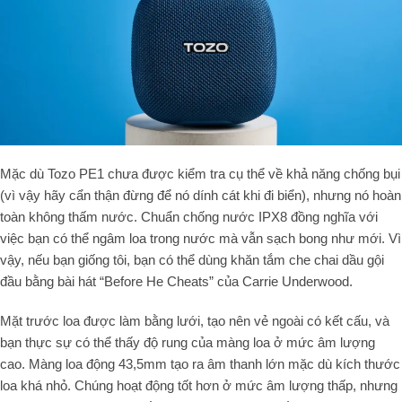
Mặc dù Tozo PE1 chưa được kiểm tra cụ thể về khả năng chống bụi
(vì vậy hãy cẩn thận đừng để nó dính cát khi đi biển), nhưng nó hoàn
toàn không thấm nước. Chuẩn chống nước IPX8 đồng nghĩa với
việc bạn có thể ngâm loa trong nước mà vẫn sạch bong như mới. Vì
vậy, nếu bạn giống tôi, bạn có thể dùng khăn tắm che chai dầu gội
đầu bằng bài hát “Before He Cheats” của Carrie Underwood.
Mặt trước loa được làm bằng lưới, tạo nên vẻ ngoài có kết cấu, và
bạn thực sự có thể thấy độ rung của màng loa ở mức âm lượng
cao. Màng loa động 43,5mm tạo ra âm thanh lớn mặc dù kích thước
loa khá nhỏ. Chúng hoạt động tốt hơn ở mức âm lượng thấp, nhưng