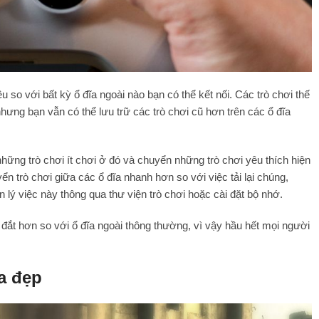
 so với bất kỳ ổ đĩa ngoài nào bạn có thể kết nối. Các trò chơi thế
hưng bạn vẫn có thể lưu trữ các trò chơi cũ hơn trên các ổ đĩa
những trò chơi ít chơi ở đó và chuyển những trò chơi yêu thích hiện
n trò chơi giữa các ổ đĩa nhanh hơn so với việc tải lại chúng,
n lý việc này thông qua thư viện trò chơi hoặc cài đặt bộ nhớ.
ắt hơn so với ổ đĩa ngoài thông thường, vì vậy hầu hết mọi người
ọa đẹp