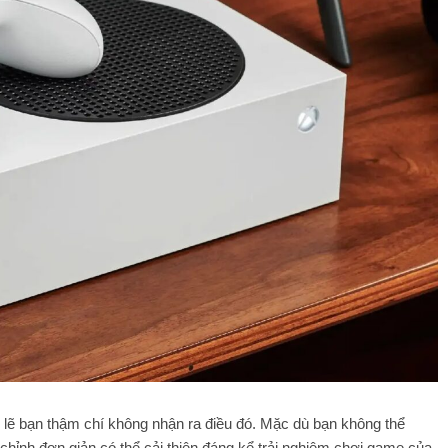
 lẽ bạn thậm chí không nhận ra điều đó. Mặc dù bạn không thể
chỉnh đơn giản có thể cải thiện đáng kể trải nghiệm chơi game của