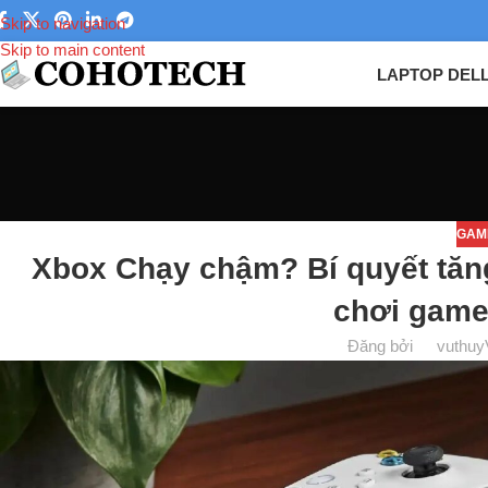
Skip to navigation
Skip to main content
LAPTOP DEL
GAM
Xbox Chạy chậm? Bí quyết tăng
chơi gam
Đăng bởi
vuthuy