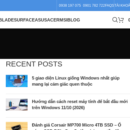
0938 197 075
0901 782 722
FAQS
TÀI KHO
BLADE
SURFACE
ASUS
ACER
MSI
BLOG
RECENT POSTS
5 giao diện Linux giống Windows nhất giúp
mang lại cảm giác quen thuộc
Hướng dẫn cách reset máy tính để bắt đầu mới
trên Windows 11/10 (2026)
Đánh giá Corsair MP700 Micro 4TB SSD – Ổ