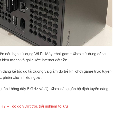
 tiền nếu bạn sử dụng Wi-Fi. Máy chơi game Xbox sử dụng công
hiệu mạnh và gói cước internet đắt tiền.
n đáng kể tốc độ tải xuống và giảm độ trễ khi chơi game trực tuyến.
ác phiên chơi nhiều người.
g tần không dây 5 GHz và đặt Xbox càng gần bộ định tuyến càng
7 – Tốc độ vượt trội, trải nghiệm tối ưu