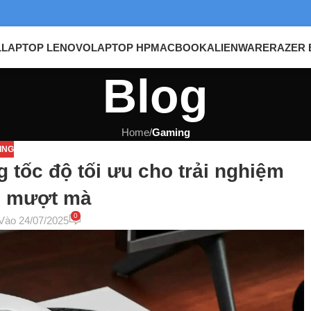
L
LAPTOP LENOVO
LAPTOP HP
MACBOOK
ALIENWARE
RAZER 
Blog
Home
/
Gaming
ING
 tốc độ tối ưu cho trải nghiệm
e mượt mà
0
Vào 24/07/2025