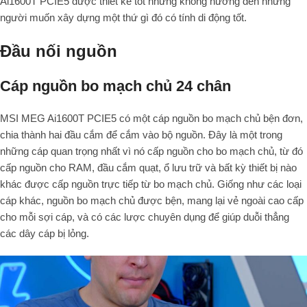
Ai1600T PCIE5 được thiết kế tốt nhưng không hướng đến những
người muốn xây dựng một thứ gì đó có tính di động tốt.
Đầu nối nguồn
Cáp nguồn bo mạch chủ 24 chân
MSI MEG Ai1600T PCIE5 có một cáp nguồn bo mạch chủ bện đơn,
chia thành hai đầu cắm để cắm vào bộ nguồn. Đây là một trong
những cáp quan trọng nhất vì nó cấp nguồn cho bo mạch chủ, từ đó
cấp nguồn cho RAM, đầu cắm quạt, ổ lưu trữ và bất kỳ thiết bị nào
khác được cấp nguồn trực tiếp từ bo mạch chủ. Giống như các loại
cáp khác, nguồn bo mạch chủ được bện, mang lại vẻ ngoài cao cấp
cho mỗi sợi cáp, và có các lược chuyên dụng để giúp duỗi thẳng
các dây cáp bị lỏng.