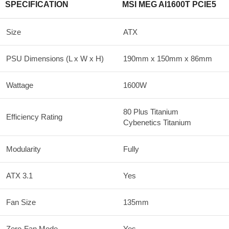
SPECIFICATION
MSI MEG AI1600T PCIE5
Size
ATX
PSU Dimensions (L x W x H)
190mm x 150mm x 86mm
Wattage
1600W
80 Plus Titanium
Efficiency Rating
Cybenetics Titanium
Modularity
Fully
ATX 3.1
Yes
Fan Size
135mm
Zero-Fan Mode
Yes