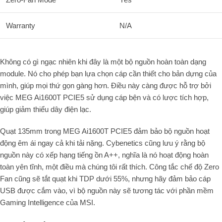
Warranty
N/A
Không có gì ngạc nhiên khi đây là một bộ nguồn hoàn toàn dạng
module. Nó cho phép bạn lựa chọn cáp cần thiết cho bản dựng của
mình, giúp mọi thứ gọn gàng hơn. Điều này càng được hỗ trợ bởi
việc MEG Ai1600T PCIE5 sử dụng cáp bện và có lược tích hợp,
giúp giảm thiểu dây điện lạc.
Quạt 135mm trong MEG Ai1600T PCIE5 đảm bảo bộ nguồn hoạt
động êm ái ngay cả khi tải nặng. Cybenetics cũng lưu ý rằng bộ
nguồn này có xếp hạng tiếng ồn A++, nghĩa là nó hoạt động hoàn
toàn yên tĩnh, một điều mà chúng tôi rất thích. Công tắc chế độ Zero
Fan cũng sẽ tắt quạt khi TDP dưới 55%, nhưng hãy đảm bảo cáp
USB được cắm vào, vì bộ nguồn này sẽ tương tác với phần mềm
Gaming Intelligence của MSI.