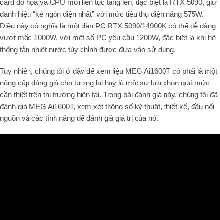
card đồ họa và CPU mới liên tục tăng lên, đặc biệt là RTX 5090, giữ
danh hiệu “kẻ ngốn điện nhất” với mức tiêu thụ điện năng 575W.
Điều này có nghĩa là một dàn PC RTX 5090/14900K có thể dễ dàng
vượt mốc 1000W, với một số PC yêu cầu 1200W, đặc biệt là khi hệ
thống tản nhiệt nước tùy chỉnh được đưa vào sử dụng.
Tuy nhiên, chúng tôi ở đây để xem liệu MEG Ai1600T có phải là một
nâng cấp đáng giá cho tương lai hay là một sự lựa chọn quá mức
cần thiết trên thị trường hiện tại. Trong bài đánh giá này, chúng tôi đã
đánh giá MEG Ai1600T, xem xét thông số kỹ thuật, thiết kế, đầu nối
nguồn và các tính năng để đánh giá giá trị của nó.