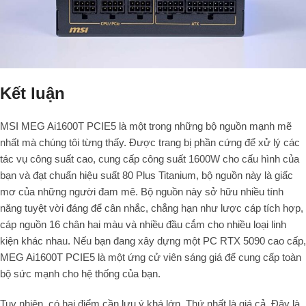
Kết luận
MSI MEG Ai1600T PCIE5 là một trong những bộ nguồn mạnh mẽ
nhất mà chúng tôi từng thấy. Được trang bị phần cứng để xử lý các
tác vụ công suất cao, cung cấp công suất 1600W cho cấu hình của
bạn và đạt chuẩn hiệu suất 80 Plus Titanium, bộ nguồn này là giấc
mơ của những người đam mê. Bộ nguồn này sở hữu nhiều tính
năng tuyệt vời đáng để cân nhắc, chẳng hạn như lược cáp tích hợp,
cáp nguồn 16 chân hai màu và nhiều đầu cắm cho nhiều loại linh
kiện khác nhau. Nếu bạn đang xây dựng một PC RTX 5090 cao cấp,
MEG Ai1600T PCIE5 là một ứng cử viên sáng giá để cung cấp toàn
bộ sức mạnh cho hệ thống của bạn.
Tuy nhiên, có hai điểm cần lưu ý khá lớn. Thứ nhất là giá cả. Đây là