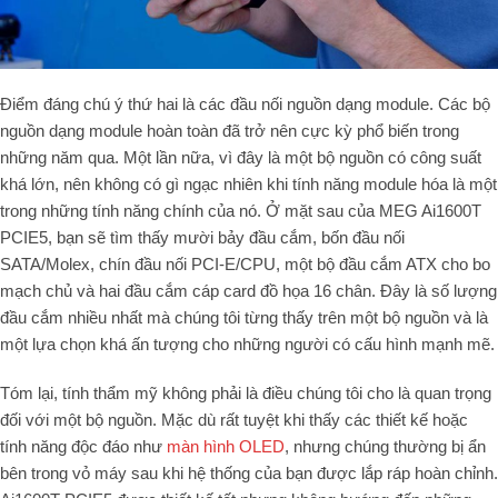
Điểm đáng chú ý thứ hai là các đầu nối nguồn dạng module. Các bộ
nguồn dạng module hoàn toàn đã trở nên cực kỳ phổ biến trong
những năm qua. Một lần nữa, vì đây là một bộ nguồn có công suất
khá lớn, nên không có gì ngạc nhiên khi tính năng module hóa là một
trong những tính năng chính của nó. Ở mặt sau của MEG Ai1600T
PCIE5, bạn sẽ tìm thấy mười bảy đầu cắm, bốn đầu nối
SATA/Molex, chín đầu nối PCI-E/CPU, một bộ đầu cắm ATX cho bo
mạch chủ và hai đầu cắm cáp card đồ họa 16 chân. Đây là số lượng
đầu cắm nhiều nhất mà chúng tôi từng thấy trên một bộ nguồn và là
một lựa chọn khá ấn tượng cho những người có cấu hình mạnh mẽ.
Tóm lại, tính thẩm mỹ không phải là điều chúng tôi cho là quan trọng
đối với một bộ nguồn. Mặc dù rất tuyệt khi thấy các thiết kế hoặc
tính năng độc đáo như
màn hình OLED
, nhưng chúng thường bị ẩn
bên trong vỏ máy sau khi hệ thống của bạn được lắp ráp hoàn chỉnh.