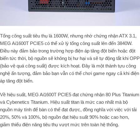
Tổng công suất tiêu thụ là 1600W, nhưng nhờ chứng nhận ATX 3.1,
MEG Ai1600T PCIE5 có thể xử lý tổng công suất lên đến 3840W.
Điều này đảm bảo trong trường hợp điện áp tăng đột biến hoặc đột
biến tức thời, bộ nguồn sẽ không bị hư hại và sẽ tự động tắt khi OPP
(bảo vệ quá công suất) được kích hoạt. Đây là một thành tựu công
nghệ ấn tượng, đảm bảo bạn vẫn có thể chơi game ngay cả khi điện
áp tăng đột biến.
Về hiệu suất, MEG Ai1600T PCIE5 đạt chứng nhận 80 Plus Titanium
và Cybenetics Titanium. Hiệu suất titan là mức cao nhất mà bộ
nguồn máy tính để bàn có thể đạt được, đồng nghĩa với việc với tải
20%, 50% và 100%, bộ nguồn đạt hiệu suất 90% hoặc cao hơn,
giảm thiểu điện năng tiêu thụ vượt mức trên toàn hệ thống.