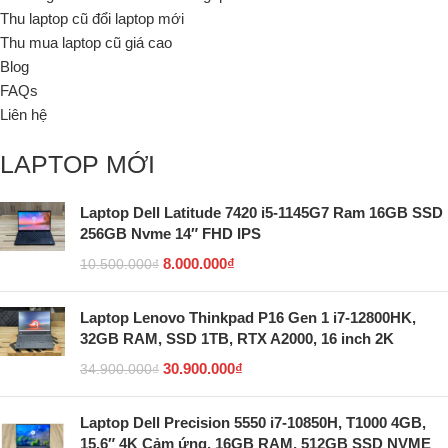
Thu laptop cũ đổi laptop mới
Thu mua laptop cũ giá cao
Blog
FAQs
Liên hệ
LAPTOP MỚI
Laptop Dell Latitude 7420 i5-1145G7 Ram 16GB SSD
256GB Nvme 14″ FHD IPS
8.000.000
₫
10.500.000
₫
Laptop Lenovo Thinkpad P16 Gen 1 i7-12800HK,
32GB RAM, SSD 1TB, RTX A2000, 16 inch 2K
30.900.000
₫
34.900.000
₫
Laptop Dell Precision 5550 i7-10850H, T1000 4GB,
15.6″ 4K Cảm ứng, 16GB RAM, 512GB SSD NVME