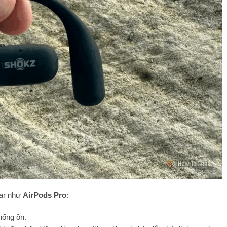
ear như
AirPods Pro
:
hống ồn.