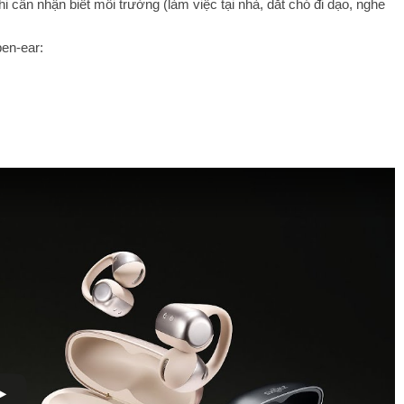
i cần nhận biết môi trường (làm việc tại nhà, dắt chó đi dạo, nghe
pen-ear: