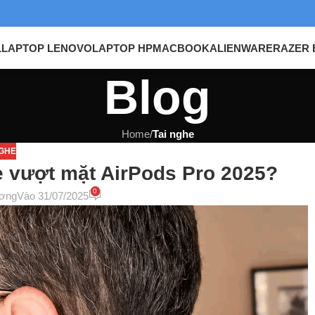
L
LAPTOP LENOVO
LAPTOP HP
MACBOOK
ALIENWARE
RAZER 
Blog
Home
/
Tai nghe
NGHE
 vượt mặt AirPods Pro 2025?
0
ơng
Vào 31/07/2025