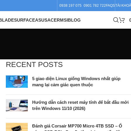
0938 197 075
0901 782 722
FAQS
TÀI KHO
BLADE
SURFACE
ASUS
ACER
MSI
BLOG
RECENT POSTS
5 giao diện Linux giống Windows nhất giúp
mang lại cảm giác quen thuộc
Hướng dẫn cách reset máy tính để bắt đầu mới
trên Windows 11/10 (2026)
Đánh giá Corsair MP700 Micro 4TB SSD – Ổ