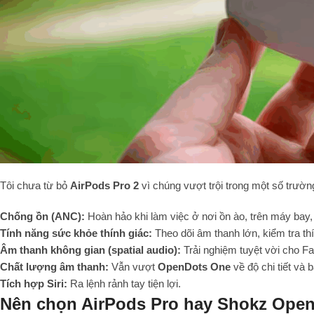
Tôi chưa từ bỏ
AirPods Pro 2
vì chúng vượt trội trong một số trườn
Chống ồn (ANC):
Hoàn hảo khi làm việc ở nơi ồn ào, trên máy bay
Tính năng sức khỏe thính giác:
Theo dõi âm thanh lớn, kiểm tra th
Âm thanh không gian (spatial audio):
Trải nghiệm tuyệt vời cho F
Chất lượng âm thanh:
Vẫn vượt
OpenDots One
về độ chi tiết và 
Tích hợp Siri:
Ra lệnh rảnh tay tiện lợi.
Nên chọn AirPods Pro hay Shokz Ope