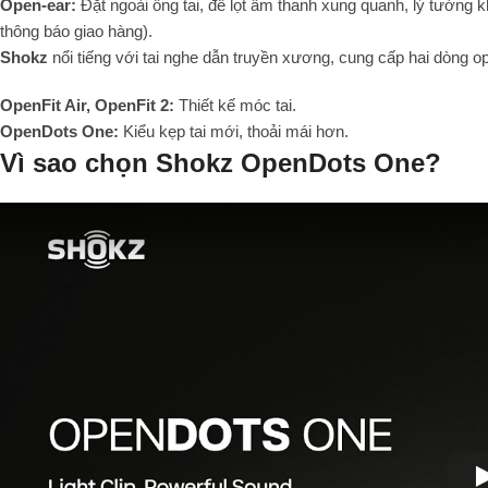
Open-ear:
Đặt ngoài ống tai, để lọt âm thanh xung quanh, lý tưởng kh
thông báo giao hàng).
Shokz
nổi tiếng với tai nghe dẫn truyền xương, cung cấp hai dòng o
OpenFit Air, OpenFit 2:
Thiết kế móc tai.
OpenDots One:
Kiểu kẹp tai mới, thoải mái hơn.
Vì sao chọn Shokz OpenDots One?