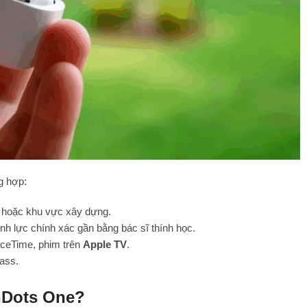
g hợp:
, hoặc khu vực xây dựng.
ính lực chính xác gần bằng bác sĩ thính học.
aceTime, phim trên
Apple TV
.
bass.
nDots One?