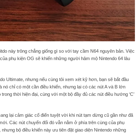
itdo này trông chẳng giống gì so với tay cầm N64 nguyên bản. Việc
ãi của phụ kiện OG sẽ khiến những người hâm mộ Nintendo 64 lâu
tdo Ultimate, nhưng nếu cùng tôi xem xét kỹ hơn, bạn sẽ bắt đầu
 nó chỉ có một cần điều khiển, nhưng lại có các nút A và B lớn
 trong thời hiện đại, cùng với một bộ đầy đủ các nút điều hướng ‘C’
ang lại cảm giác cổ điển tuyệt vời khi nút tạm dừng cũ gần như đã
mới. Các nút chuyển đổi đó vẫn nằm ở phía trên cùng của phụ
, nhưng bộ điều khiển này ưu tiên đặt giao diện Nintendo những