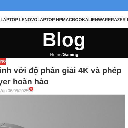
L
LAPTOP LENOVO
LAPTOP HP
MACBOOK
ALIENWARE
RAZER 
Blog
Home
/
Gaming
ING
inh với độ phân giải 4K và phép
yer hoàn hảo
0
Vào 06/08/2025