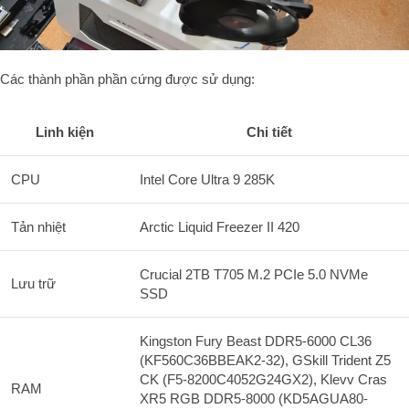
Các thành phần phần cứng được sử dụng:
Linh kiện
Chi tiết
CPU
Intel Core Ultra 9 285K
Tản nhiệt
Arctic Liquid Freezer II 420
Crucial 2TB T705 M.2 PCIe 5.0 NVMe
Lưu trữ
SSD
Kingston Fury Beast DDR5-6000 CL36
(KF560C36BBEAK2-32), GSkill Trident Z5
CK (F5-8200C4052G24GX2), Klevv Cras
RAM
XR5 RGB DDR5-8000 (KD5AGUA80-