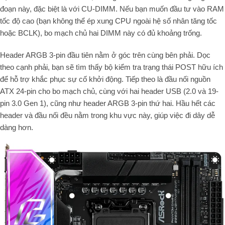
đoạn này, đặc biệt là với CU-DIMM. Nếu bạn muốn đầu tư vào RAM
tốc độ cao (bạn không thể ép xung CPU ngoài hệ số nhân tăng tốc
hoặc BCLK), bo mạch chủ hai DIMM này có đủ khoảng trống.
Header ARGB 3-pin đầu tiên nằm ở góc trên cùng bên phải. Dọc
theo cạnh phải, bạn sẽ tìm thấy bộ kiểm tra trạng thái POST hữu ích
để hỗ trợ khắc phục sự cố khởi động. Tiếp theo là đầu nối nguồn
ATX 24-pin cho bo mạch chủ, cùng với hai header USB (2.0 và 19-
pin 3.0 Gen 1), cũng như header ARGB 3-pin thứ hai. Hầu hết các
header và đầu nối đều nằm trong khu vực này, giúp việc đi dây dễ
dàng hơn.