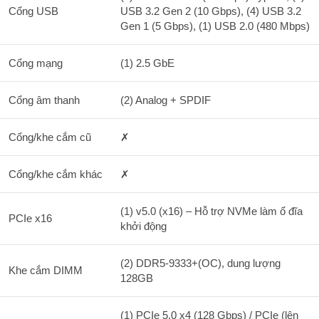
Cổng USB
USB 3.2 Gen 2 (10 Gbps), (4) USB 3.2
Gen 1 (5 Gbps), (1) USB 2.0 (480 Mbps)
Cổng mạng
(1) 2.5 GbE
Cổng âm thanh
(2) Analog + SPDIF
Cổng/khe cắm cũ
✗
Cổng/khe cắm khác
✗
(1) v5.0 (x16) – Hỗ trợ NVMe làm ổ đĩa
PCIe x16
khởi động
(2) DDR5-9333+(OC), dung lượng
Khe cắm DIMM
128GB
(1) PCIe 5.0 x4 (128 Gbps) / PCIe (lên