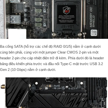
Ba cổng SATA (hỗ trợ các chế độ RAID 0/1/5) nằm ở cạnh dưới
cùng bên phải, cùng với một jumper Clear CMOS 2-pin và một
header 2-pin cho cáp nhiệt điện trở đi kèm. Phía dưới đó là header
bảng điều khiển phía trước và đầu nối Type-C mặt trước USB 3.2
Gen 2 (10 Gbps) nằm ở cạnh dưới.