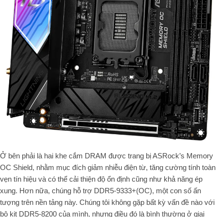
Ở bên phải là hai khe cắm DRAM được trang bị ASRock’s Memory
OC Shield, nhằm mục đích giảm nhiễu điện từ, tăng cường tính toàn
vẹn tín hiệu và có thể cải thiện độ ổn định cũng như khả năng ép
xung. Hơn nữa, chúng hỗ trợ DDR5-9333+(OC), một con số ấn
tượng trên nền tảng này. Chúng tôi không gặp bất kỳ vấn đề nào với
bộ kit DDR5-8200 của mình, nhưng điều đó là bình thường ở giai