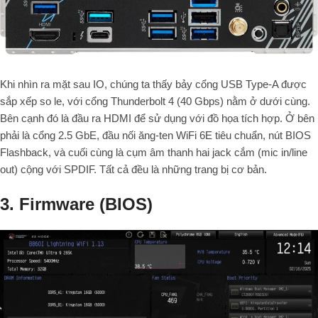
Khi nhìn ra mặt sau IO, chúng ta thấy bảy cổng USB Type-A được
sắp xếp so le, với cổng Thunderbolt 4 (40 Gbps) nằm ở dưới cùng.
Bên cạnh đó là đầu ra HDMI để sử dụng với đồ họa tích hợp. Ở bên
phải là cổng 2.5 GbE, đầu nối ăng-ten WiFi 6E tiêu chuẩn, nút BIOS
Flashback, và cuối cùng là cụm âm thanh hai jack cắm (mic in/line
out) cộng với SPDIF. Tất cả đều là những trang bị cơ bản.
3. Firmware (BIOS)