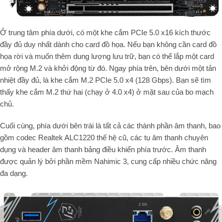
Ở trung tâm phía dưới, có một khe cắm PCIe 5.0 x16 kích thước
đầy đủ duy nhất dành cho card đồ họa. Nếu bạn không cần card đồ
họa rời và muốn thêm dung lượng lưu trữ, bạn có thể lắp một card
mở rộng M.2 và khởi động từ đó. Ngay phía trên, bên dưới một tản
nhiệt đầy đủ, là khe cắm M.2 PCIe 5.0 x4 (128 Gbps). Bạn sẽ tìm
thấy khe cắm M.2 thứ hai (chạy ở 4.0 x4) ở mặt sau của bo mạch
chủ.
Cuối cùng, phía dưới bên trái là tất cả các thành phần âm thanh, bao
gồm codec Realtek ALC1220 thế hệ cũ, các tụ âm thanh chuyên
dụng và header âm thanh bảng điều khiển phía trước. Âm thanh
được quản lý bởi phần mềm Nahimic 3, cung cấp nhiều chức năng
đa dạng.