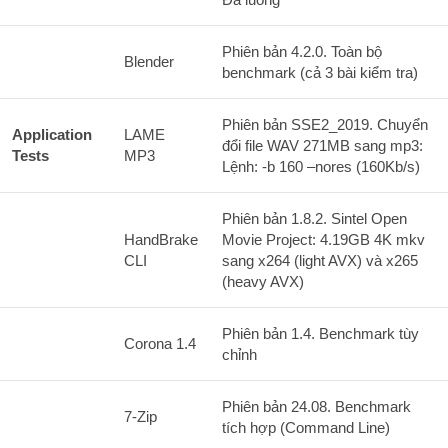
Phiên bản 4.2.0. Toàn bộ
Blender
benchmark (cả 3 bài kiểm tra)
Phiên bản SSE2_2019. Chuyển
Application
LAME
đổi file WAV 271MB sang mp3:
Tests
MP3
Lệnh: -b 160 –nores (160Kb/s)
Phiên bản 1.8.2. Sintel Open
HandBrake
Movie Project: 4.19GB 4K mkv
CLI
sang x264 (light AVX) và x265
(heavy AVX)
Phiên bản 1.4. Benchmark tùy
Corona 1.4
chỉnh
Phiên bản 24.08. Benchmark
7-Zip
tích hợp (Command Line)