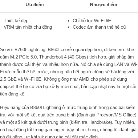
Ưu điểm
Nhược điểm
Thiết kế đẹp
Chỉ hỗ trợ Wi-Fi 6E
VRM tản nhiệt chủ động
Codec âm thanh thế hệ cũ
So với B760I Lightning, B860I có vẻ ngoài đẹp hơn, đi kèm với khe
cắm M.2 PCIe 5.0, Thunderbolt 4 (40 Gbps) tích hợp, giải pháp âm
thanh được cải thiện và nhiều hơn nữa. Nó chia sẻ cùng LAN và Wi-
Fi với mẫu thế hệ trước, nhưng hầu hết người dùng sẽ hài lòng với
2.5 GbE và Wi-Fi 6E. Không giống như AMD cho phép sử dụng
chipset thế hệ cũ với bộ xử lý mới nhất, bản cập nhật này là một cải
tiến đáng kể.
Hiệu năng của B860I Lightning ở mức trung bình trong các bài kiểm
tra, với một số kết quả trên trung bình (đánh giá Procyon/MS Office)
và một số kết quả dưới trung bình (kiểm tra Handbrake). Tuy nhiên,
nó hoạt động tốt trong gaming, vì vậy nhìn chung, chúng tôi đánh giá
nó đủ năng lực khi sử dụng các cài đặt mặc định.