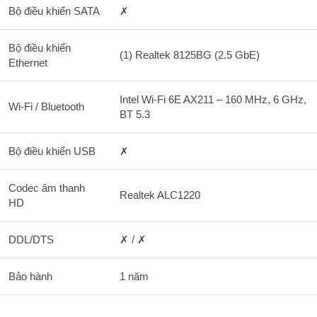
Bộ điều khiển SATA
✗
Bộ điều khiển
(1) Realtek 8125BG (2.5 GbE)
Ethernet
Intel Wi-Fi 6E AX211 – 160 MHz, 6 GHz,
Wi-Fi / Bluetooth
BT 5.3
Bộ điều khiển USB
✗
Codec âm thanh
Realtek ALC1220
HD
DDL/DTS
✗ / ✗
Bảo hành
1 năm