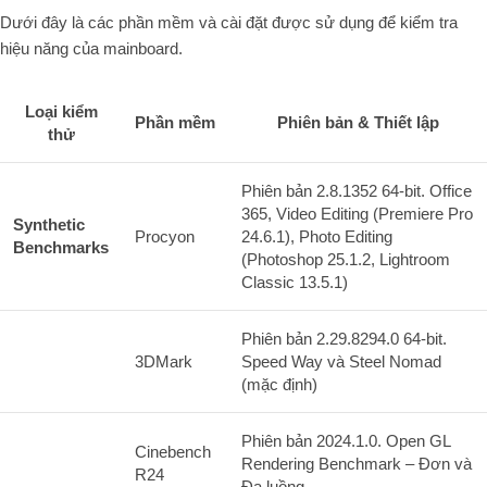
Dưới đây là các phần mềm và cài đặt được sử dụng để kiểm tra
hiệu năng của mainboard.
Loại kiểm
Phần mềm
Phiên bản & Thiết lập
thử
Phiên bản 2.8.1352 64-bit. Office
365, Video Editing (Premiere Pro
Synthetic
Procyon
24.6.1), Photo Editing
Benchmarks
(Photoshop 25.1.2, Lightroom
Classic 13.5.1)
Phiên bản 2.29.8294.0 64-bit.
3DMark
Speed Way và Steel Nomad
(mặc định)
Phiên bản 2024.1.0. Open GL
Cinebench
Rendering Benchmark – Đơn và
R24
Đa luồng