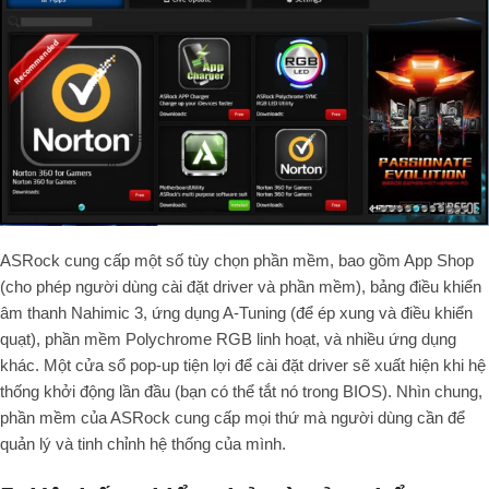
ASRock cung cấp một số tùy chọn phần mềm, bao gồm App Shop
(cho phép người dùng cài đặt driver và phần mềm), bảng điều khiển
âm thanh Nahimic 3, ứng dụng A-Tuning (để ép xung và điều khiển
quạt), phần mềm Polychrome RGB linh hoạt, và nhiều ứng dụng
khác. Một cửa sổ pop-up tiện lợi để cài đặt driver sẽ xuất hiện khi hệ
thống khởi động lần đầu (bạn có thể tắt nó trong BIOS). Nhìn chung,
phần mềm của ASRock cung cấp mọi thứ mà người dùng cần để
quản lý và tinh chỉnh hệ thống của mình.