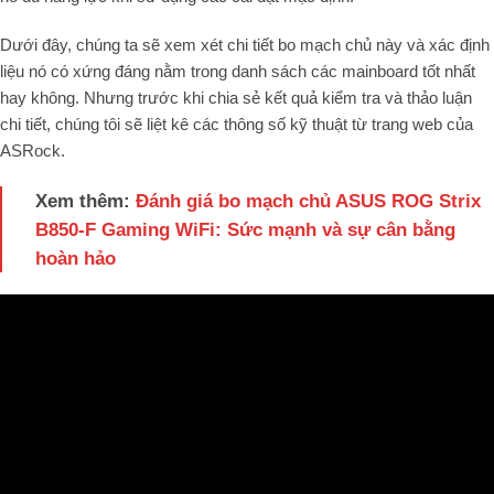
Dưới đây, chúng ta sẽ xem xét chi tiết bo mạch chủ này và xác định
liệu nó có xứng đáng nằm trong danh sách các mainboard tốt nhất
hay không. Nhưng trước khi chia sẻ kết quả kiểm tra và thảo luận
chi tiết, chúng tôi sẽ liệt kê các thông số kỹ thuật từ trang web của
ASRock.
Xem thêm:
Đánh giá bo mạch chủ ASUS ROG Strix
B850-F Gaming WiFi: Sức mạnh và sự cân bằng
hoàn hảo