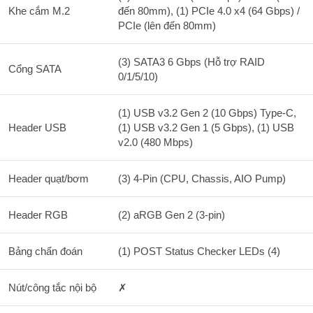
Khe cắm M.2
đến 80mm), (1) PCIe 4.0 x4 (64 Gbps) /
PCIe (lên đến 80mm)
(3) SATA3 6 Gbps (Hỗ trợ RAID
Cổng SATA
0/1/5/10)
(1) USB v3.2 Gen 2 (10 Gbps) Type-C,
Header USB
(1) USB v3.2 Gen 1 (5 Gbps), (1) USB
v2.0 (480 Mbps)
Header quạt/bơm
(3) 4-Pin (CPU, Chassis, AIO Pump)
Header RGB
(2) aRGB Gen 2 (3-pin)
Bảng chẩn đoán
(1) POST Status Checker LEDs (4)
Nút/công tắc nội bộ
✗