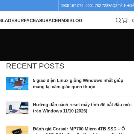
0938 197 075
0901 782 722
FAQS
TÀI KHO
BLADE
SURFACE
ASUS
ACER
MSI
BLOG
RECENT POSTS
5 giao diện Linux giống Windows nhất giúp
mang lại cảm giác quen thuộc
Hướng dẫn cách reset máy tính để bắt đầu mới
trên Windows 11/10 (2026)
Đánh giá Corsair MP700 Micro 4TB SSD – Ổ