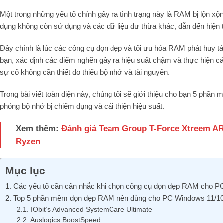
Một trong những yếu tố chính gây ra tình trạng này là RAM bị lộn x
dụng không còn sử dụng và các dữ liệu dư thừa khác, dẫn đến hiện t
Đây chính là lúc các công cụ dọn dẹp và tối ưu hóa RAM phát huy t
bạn, xác định các điểm nghẽn gây ra hiệu suất chậm và thực hiện cá
sự cố không cần thiết do thiếu bộ nhớ và tài nguyên.
Trong bài viết toàn diện này, chúng tôi sẽ giới thiệu cho bạn 5 phầ
phóng bộ nhớ bị chiếm dụng và cải thiện hiệu suất.
Xem thêm:
Đánh giá Team Group T-Force Xtreem A
Ryzen
Mục lục
1. Các yếu tố cần cân nhắc khi chọn công cụ dọn dẹp RAM cho P
2. Top 5 phần mềm dọn dẹp RAM nên dùng cho PC Windows 11/10
2.1. IObit’s Advanced SystemCare Ultimate
2.2. Auslogics BoostSpeed