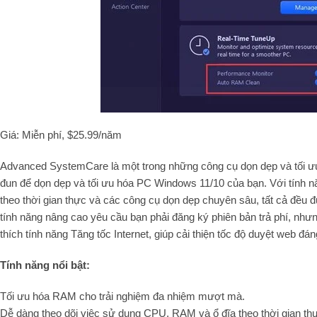
Giá: Miễn phí, $25.99/năm
Advanced SystemCare là một trong những công cụ dọn dẹp và tối ư
đun để dọn dẹp và tối ưu hóa PC Windows 11/10 của bạn. Với tính 
theo thời gian thực và các công cụ dọn dẹp chuyên sâu, tất cả đều đ
tính năng nâng cao yêu cầu bạn phải đăng ký phiên bản trả phí, nhưn
thích tính năng Tăng tốc Internet, giúp cải thiện tốc độ duyệt web đán
Tính năng nổi bật:
Tối ưu hóa RAM cho trải nghiệm đa nhiệm mượt mà.
Dễ dàng theo dõi việc sử dụng CPU, RAM và ổ đĩa theo thời gian th