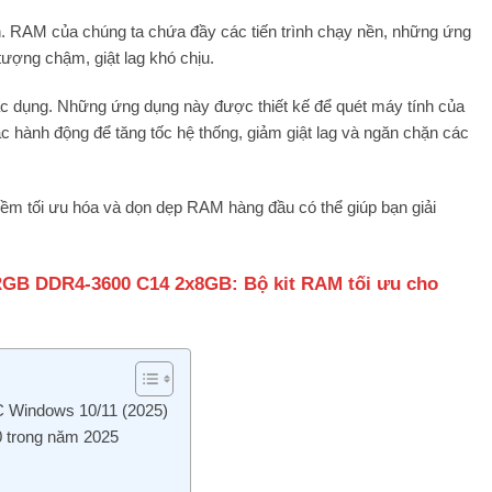
ộn. RAM của chúng ta chứa đầy các tiến trình chạy nền, những ứng
ượng chậm, giật lag khó chịu.
ác dụng. Những ứng dụng này được thiết kế để quét máy tính của
c hành động để tăng tốc hệ thống, giảm giật lag và ngăn chặn các
n mềm tối ưu hóa và dọn dẹp RAM hàng đầu có thể giúp bạn giải
RGB DDR4-3600 C14 2x8GB: Bộ kit RAM tối ưu cho
C Windows 10/11 (2025)
 trong năm 2025