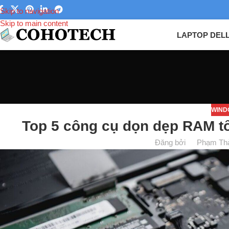
Skip to navigation
Skip to main content
LAPTOP DEL
WIND
Top 5 công cụ dọn dẹp RAM t
Đăng bởi
Phạm Th