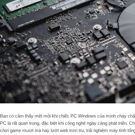
Bạn có cảm thấy mệt mỏi khi chiếc PC Windows của mình chạy chậm,
PC là rất quan trọng, đặc biệt khi công nghệ ngày càng phát triển. 
chơi game mượt mà hay lướt web trơn tru, trải nghiệm máy tính tổng 