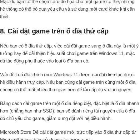
Mặc dù bạn có thể chọn card đồ họa cho một game cụ thể, nhưng
hệ thống có thể bỏ qua yêu cầu và sử dụng một card khác khi cần
thiết.
8. Cài đặt game trên ổ đĩa thứ cấp
Nếu bạn có ổ đĩa thứ cấp, việc cài đặt game sang ổ đĩa này là một ý
tưởng hay để cải thiện hiệu suất chơi game trên Windows 11, mặc
dù tác động phụ thuộc vào loại ổ đĩa bạn có.
Vấn đề là ổ đĩa chính (nơi Windows 11 được cài đặt) liên tục được
hệ điều hành truy cập. Nếu bạn cũng cài game trên cùng một ổ đĩa,
chúng có thể mất nhiều thời gian hơn để tải cấp độ và tài nguyên.
Bằng cách cài game trên một ổ đĩa riêng biệt, đặc biệt là ổ đĩa nhanh
hơn (chẳng hạn như SSD), bạn sẽ dành riêng tài nguyên của ổ đĩa
đó chủ yếu cho game, giảm xung đột với hệ điều hành.
Microsoft Store Để cài đặt game mới trực tiếp vào ổ đĩa thứ cấp từ
Microsoft Store, hãy sử dụng các bước sau: