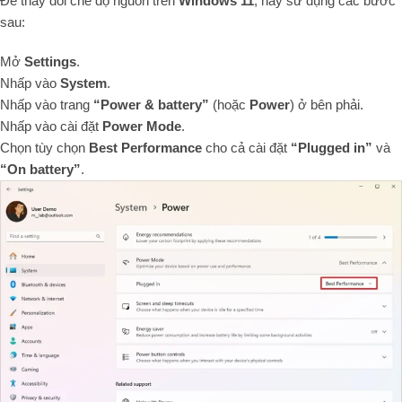
Để thay đổi chế độ nguồn trên
Windows 11
, hãy sử dụng các bước
sau:
Mở
Settings
.
Nhấp vào
System
.
Nhấp vào trang
“Power & battery”
(hoặc
Power
) ở bên phải.
Nhấp vào cài đặt
Power Mode
.
Chọn tùy chọn
Best Performance
cho cả cài đặt
“Plugged in”
và
“On battery”
.