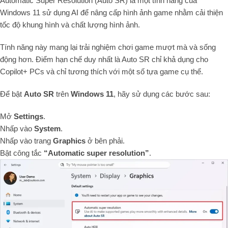
Automatic Super Resolution (Auto SR) là một tính năng của
Windows 11 sử dụng AI để nâng cấp hình ảnh game nhằm cải thiện
tốc độ khung hình và chất lượng hình ảnh.
Tính năng này mang lại trải nghiệm chơi game mượt mà và sống
động hơn. Điểm hạn chế duy nhất là Auto SR chỉ khả dụng cho
Copilot+ PCs và chỉ tương thích với một số tựa game cụ thể.
Để bật
Auto SR
trên
Windows 11
, hãy sử dụng các bước sau:
Mở
Settings
.
Nhấp vào
System
.
Nhấp vào trang
Graphics
ở bên phải.
Bật công tắc
“Automatic super resolution”
.