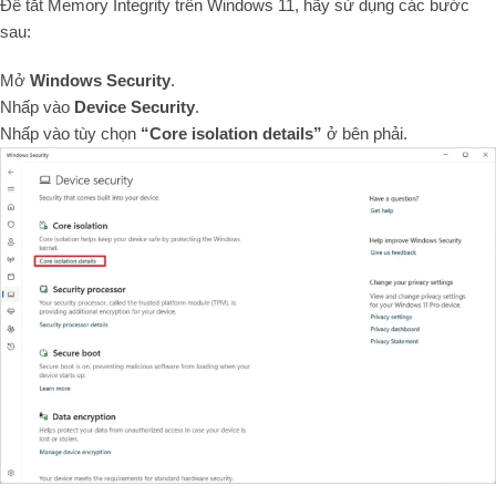
Để tắt Memory Integrity trên Windows 11, hãy sử dụng các bước
sau:
Mở
Windows Security
.
Nhấp vào
Device Security
.
Nhấp vào tùy chọn
“Core isolation details”
ở bên phải.