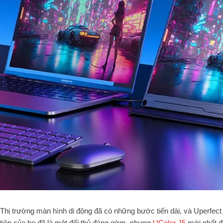
Thị trường màn hình di động đã có những bước tiến dài, và Uperfect 
tiên của họ đã là một đối thủ đáng gờm, nhưng
UColor J5
mới nhất đã