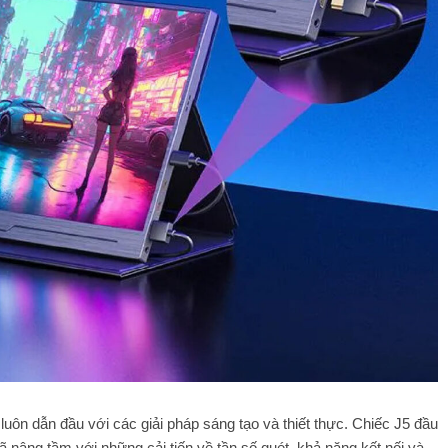
luôn dẫn đầu với các giải pháp sáng tạo và thiết thực. Chiếc J5 đầu
 nâng tầm với những cải tiến về tần số quét, khả năng kết nối và