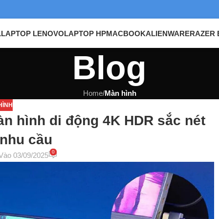
L
LAPTOP LENOVO
LAPTOP HP
MACBOOK
ALIENWARE
RAZER 
Blog
Home
/
Màn hình
HÌNH
àn hình di động 4K HDR sắc nét
 nhu cầu
0
Vào 03/09/2025