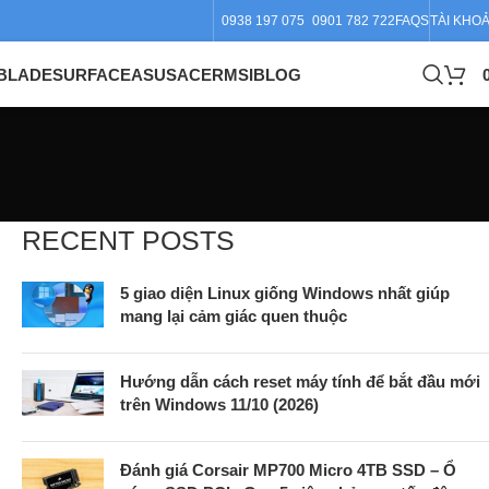
0938 197 075
0901 782 722
FAQS
TÀI KHO
BLADE
SURFACE
ASUS
ACER
MSI
BLOG
RECENT POSTS
5 giao diện Linux giống Windows nhất giúp
mang lại cảm giác quen thuộc
Hướng dẫn cách reset máy tính để bắt đầu mới
trên Windows 11/10 (2026)
Đánh giá Corsair MP700 Micro 4TB SSD – Ổ