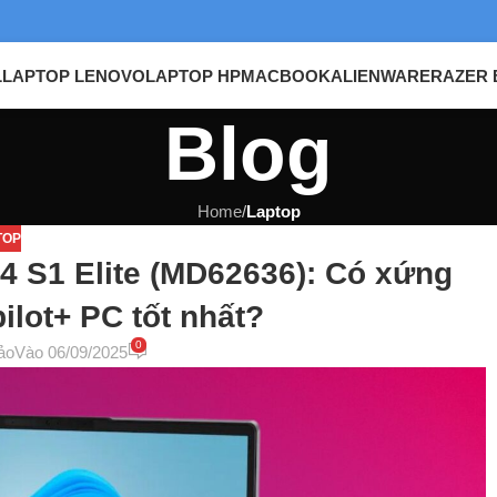
L
LAPTOP LENOVO
LAPTOP HP
MACBOOK
ALIENWARE
RAZER 
Blog
Home
/
Laptop
TOP
 S1 Elite (MD62636): Có xứng
ilot+ PC tốt nhất?
0
ảo
Vào 06/09/2025