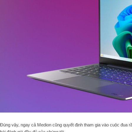
Đúng vậy, ngay cả Medion cũng quyết định tham gia vào cuộc đua 
bài đánh giá đầy đủ của chúng tôi.