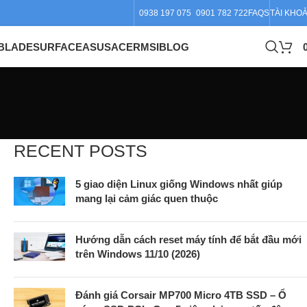
0938 197 075
0901 782 722
FAQS
TÀI KHO
BLADE
SURFACE
ASUS
ACER
MSI
BLOG
RECENT POSTS
5 giao diện Linux giống Windows nhất giúp
mang lại cảm giác quen thuộc
Hướng dẫn cách reset máy tính để bắt đầu mới
trên Windows 11/10 (2026)
Đánh giá Corsair MP700 Micro 4TB SSD – Ổ