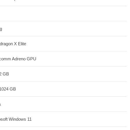
g
ragon X Elite
comm Adreno GPU
32 GB
 1024 GB
a
osoft Windows 11