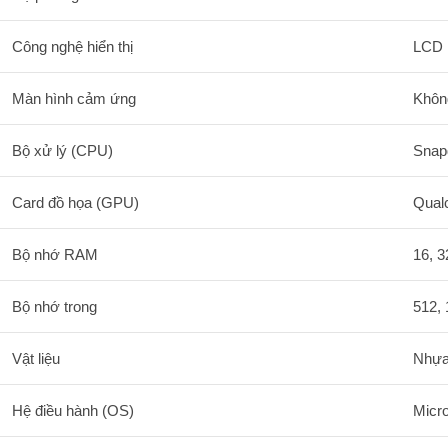
Công nghệ hiển thị
LCD
Màn hình cảm ứng
Khôn
Bộ xử lý (CPU)
Snapd
Card đồ họa (GPU)
Qual
Bộ nhớ RAM
16, 
Bộ nhớ trong
512,
Vật liệu
Nhự
Hệ điều hành (OS)
Micr