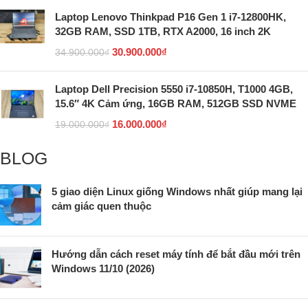
Laptop Lenovo Thinkpad P16 Gen 1 i7-12800HK,
32GB RAM, SSD 1TB, RTX A2000, 16 inch 2K
30.900.000
₫
34.900.000
₫
Laptop Dell Precision 5550 i7-10850H, T1000 4GB,
15.6″ 4K Cảm ứng, 16GB RAM, 512GB SSD NVME
16.000.000
₫
19.000.000
₫
BLOG
5 giao diện Linux giống Windows nhất giúp mang lại
cảm giác quen thuộc
Hướng dẫn cách reset máy tính để bắt đầu mới trên
Windows 11/10 (2026)