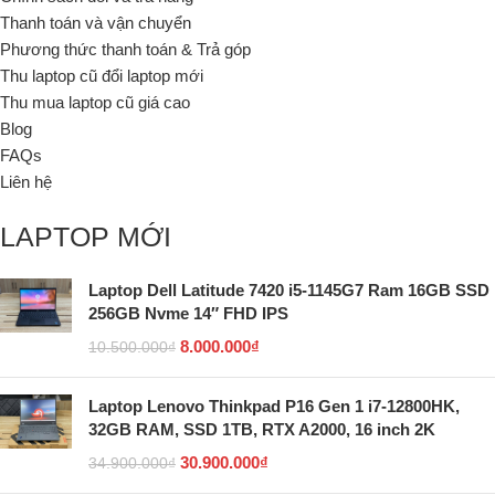
Thanh toán và vận chuyển
Phương thức thanh toán & Trả góp
Thu laptop cũ đổi laptop mới
Thu mua laptop cũ giá cao
Blog
FAQs
Liên hệ
LAPTOP MỚI
Laptop Dell Latitude 7420 i5-1145G7 Ram 16GB SSD
256GB Nvme 14″ FHD IPS
8.000.000
₫
10.500.000
₫
Laptop Lenovo Thinkpad P16 Gen 1 i7-12800HK,
32GB RAM, SSD 1TB, RTX A2000, 16 inch 2K
30.900.000
₫
34.900.000
₫