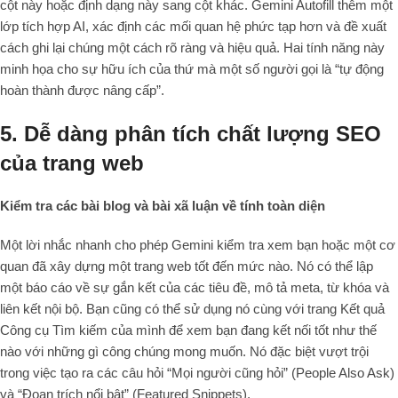
cột này hoặc định dạng này sang cột khác. Gemini Autofill thêm một
lớp tích hợp AI, xác định các mối quan hệ phức tạp hơn và đề xuất
cách ghi lại chúng một cách rõ ràng và hiệu quả. Hai tính năng này
minh họa cho sự hữu ích của thứ mà một số người gọi là “tự động
hoàn thành được nâng cấp”.
5. Dễ dàng phân tích chất lượng SEO
của trang web
Kiểm tra các bài blog và bài xã luận về tính toàn diện
Một lời nhắc nhanh cho phép Gemini kiểm tra xem bạn hoặc một cơ
quan đã xây dựng một trang web tốt đến mức nào. Nó có thể lập
một báo cáo về sự gắn kết của các tiêu đề, mô tả meta, từ khóa và
liên kết nội bộ. Bạn cũng có thể sử dụng nó cùng với trang Kết quả
Công cụ Tìm kiếm của mình để xem bạn đang kết nối tốt như thế
nào với những gì công chúng mong muốn. Nó đặc biệt vượt trội
trong việc tạo ra các câu hỏi “Mọi người cũng hỏi” (People Also Ask)
và “Đoạn trích nổi bật” (Featured Snippets).