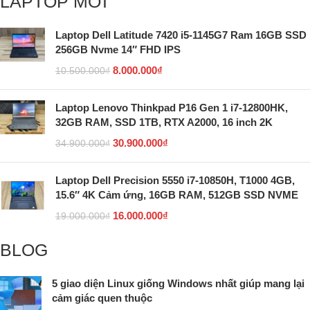
LAPTOP MỚI
Laptop Dell Latitude 7420 i5-1145G7 Ram 16GB SSD
256GB Nvme 14″ FHD IPS
8.000.000
₫
10.500.000
₫
Laptop Lenovo Thinkpad P16 Gen 1 i7-12800HK,
32GB RAM, SSD 1TB, RTX A2000, 16 inch 2K
30.900.000
₫
34.900.000
₫
Laptop Dell Precision 5550 i7-10850H, T1000 4GB,
15.6″ 4K Cảm ứng, 16GB RAM, 512GB SSD NVME
16.000.000
₫
19.000.000
₫
BLOG
5 giao diện Linux giống Windows nhất giúp mang lại
cảm giác quen thuộc