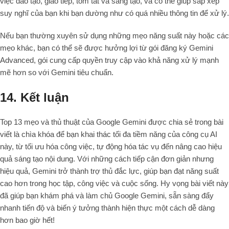
việc đào tạo, giao tiếp, tóm tắt và sáng tạo, và có thể giúp sắp xếp
suy nghĩ của bạn khi bạn dường như có quá nhiều thông tin để xử lý.
Nếu bạn thường xuyên sử dụng những mẹo năng suất này hoặc các
mẹo khác, bạn có thể sẽ được hưởng lợi từ gói đăng ký Gemini
Advanced, gói cung cấp quyền truy cập vào khả năng xử lý mạnh
mẽ hơn so với Gemini tiêu chuẩn.
14. Kết luận
Top 13 mẹo và thủ thuật của Google Gemini được chia sẻ trong bài
viết là chìa khóa để bạn khai thác tối đa tiềm năng của công cụ AI
này, từ tối ưu hóa công việc, tự động hóa tác vụ đến nâng cao hiệu
quả sáng tạo nội dung. Với những cách tiếp cận đơn giản nhưng
hiệu quả, Gemini trở thành trợ thủ đắc lực, giúp bạn đạt năng suất
cao hơn trong học tập, công việc và cuộc sống. Hy vọng bài viết này
đã giúp bạn khám phá và làm chủ Google Gemini, sẵn sàng đẩy
nhanh tiến độ và biến ý tưởng thành hiện thực một cách dễ dàng
hơn bao giờ hết!