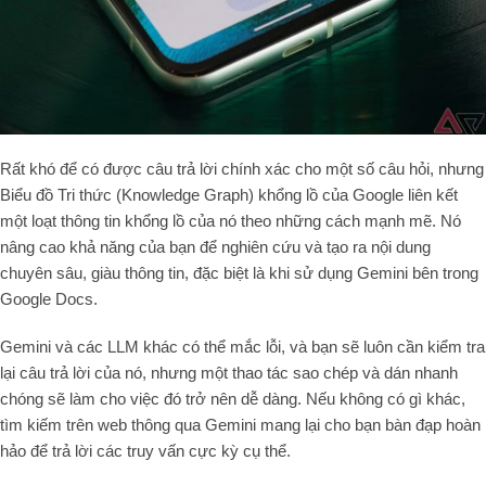
Rất khó để có được câu trả lời chính xác cho một số câu hỏi, nhưng
Biểu đồ Tri thức (Knowledge Graph) khổng lồ của Google liên kết
một loạt thông tin khổng lồ của nó theo những cách mạnh mẽ. Nó
nâng cao khả năng của bạn để nghiên cứu và tạo ra nội dung
chuyên sâu, giàu thông tin, đặc biệt là khi sử dụng Gemini bên trong
Google Docs.
Gemini và các LLM khác có thể mắc lỗi, và bạn sẽ luôn cần kiểm tra
lại câu trả lời của nó, nhưng một thao tác sao chép và dán nhanh
chóng sẽ làm cho việc đó trở nên dễ dàng. Nếu không có gì khác,
tìm kiếm trên web thông qua Gemini mang lại cho bạn bàn đạp hoàn
hảo để trả lời các truy vấn cực kỳ cụ thể.