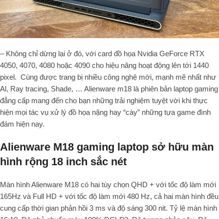
– Không chỉ dừng lại ở đó, với card đồ họa Nvidia GeForce RTX
4050, 4070, 4080 hoặc 4090 cho hiệu năng hoạt động lên tới 1440
pixel. Cùng được trang bị nhiều công nghệ mới, mạnh mẽ nhất như
Al, Ray tracing, Shade, … Alienware m18 là phiên bản laptop gaming
đẳng cấp mang đến cho bạn những trải nghiệm tuyệt vời khi thực
hiện mọi tác vụ xử lý đồ họa nặng hay “cày” những tựa game đình
đám hiện nay.
Alienware M18 gaming laptop sở hữu màn
hình rộng 18 inch sắc nét
Màn hình Alienware M18 có hai tùy chọn QHD + với tốc độ làm mới
165Hz và Full HD + với tốc độ làm mới 480 Hz, cả hai màn hình đều
cung cấp thời gian phản hồi 3 ms và độ sáng 300 nit. Tỷ lệ màn hình