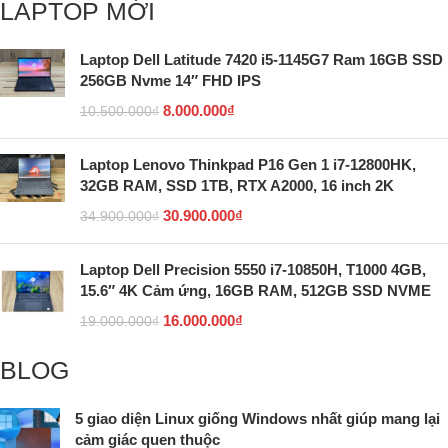
LAPTOP MỚI
Laptop Dell Latitude 7420 i5-1145G7 Ram 16GB SSD
256GB Nvme 14″ FHD IPS
8.000.000
₫
10.500.000
₫
Laptop Lenovo Thinkpad P16 Gen 1 i7-12800HK,
32GB RAM, SSD 1TB, RTX A2000, 16 inch 2K
30.900.000
₫
34.900.000
₫
Laptop Dell Precision 5550 i7-10850H, T1000 4GB,
15.6″ 4K Cảm ứng, 16GB RAM, 512GB SSD NVME
16.000.000
₫
19.000.000
₫
BLOG
5 giao diện Linux giống Windows nhất giúp mang lại
cảm giác quen thuộc