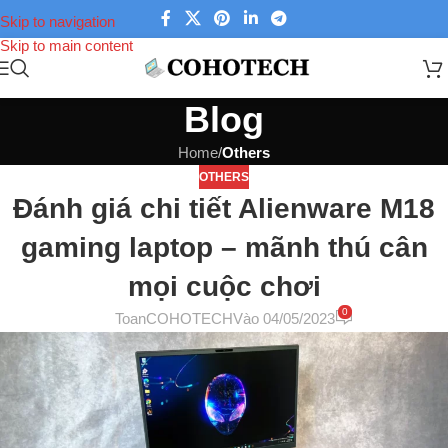
Skip to navigation
Skip to main content
Blog
Home
/
Others
OTHERS
Đánh giá chi tiết Alienware M18
gaming laptop – mãnh thú cân
mọi cuộc chơi
0
ToanCOHOTECH
Vào 04/05/2023