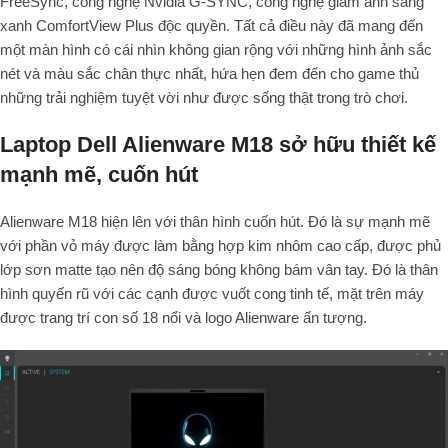
FreeSync, công nghệ Nvidia G-SYNC, công nghệ giảm ánh sáng
xanh ComfortView Plus độc quyền. Tất cả điều này đã mang đến
một màn hình có cái nhìn không gian rộng với những hình ảnh sắc
nét và màu sắc chân thực nhất, hứa hẹn đem đến cho game thủ
những trải nghiệm tuyệt vời như được sống thật trong trò chơi.
Laptop Dell Alienware M18 sở hữu thiết kế
mạnh mẽ, cuốn hút
Alienware M18 hiện lên với thân hình cuốn hút. Đó là sự mạnh mẽ
với phần vỏ máy được làm bằng hợp kim nhôm cao cấp, được phủ
lớp sơn matte tạo nên độ sáng bóng không bám vân tay. Đó là thân
hình quyến rũ với các cạnh được vuốt cong tinh tế, mặt trên máy
được trang trí con số 18 nổi và logo Alienware ấn tượng.