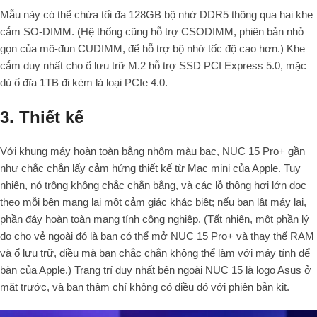
Mẫu này có thể chứa tối đa 128GB bộ nhớ DDR5 thông qua hai khe
cắm SO-DIMM. (Hệ thống cũng hỗ trợ CSODIMM, phiên bản nhỏ
gọn của mô-đun CUDIMM, để hỗ trợ bộ nhớ tốc độ cao hơn.) Khe
cắm duy nhất cho ổ lưu trữ M.2 hỗ trợ SSD PCI Express 5.0, mặc
dù ổ đĩa 1TB đi kèm là loại PCIe 4.0.
3. Thiết kế
Với khung máy hoàn toàn bằng nhôm màu bạc, NUC 15 Pro+ gần
như chắc chắn lấy cảm hứng thiết kế từ Mac mini của Apple. Tuy
nhiên, nó trông không chắc chắn bằng, và các lỗ thông hơi lớn dọc
theo mỗi bên mang lại một cảm giác khác biệt; nếu bạn lật máy lại,
phần đáy hoàn toàn mang tính công nghiệp. (Tất nhiên, một phần lý
do cho vẻ ngoài đó là bạn có thể mở NUC 15 Pro+ và thay thế RAM
và ổ lưu trữ, điều mà bạn chắc chắn không thể làm với máy tính để
bàn của Apple.) Trang trí duy nhất bên ngoài NUC 15 là logo Asus ở
mặt trước, và bạn thậm chí không có điều đó với phiên bản kit.