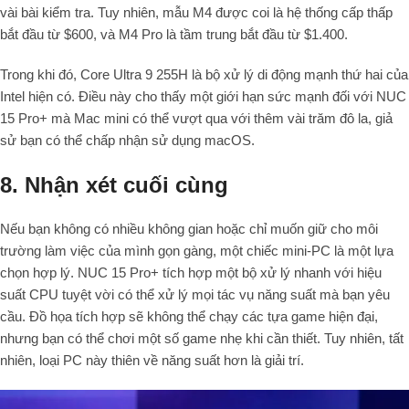
vài bài kiểm tra. Tuy nhiên, mẫu M4 được coi là hệ thống cấp thấp
bắt đầu từ $600, và M4 Pro là tầm trung bắt đầu từ $1.400.
Trong khi đó, Core Ultra 9 255H là bộ xử lý di động mạnh thứ hai của
Intel hiện có. Điều này cho thấy một giới hạn sức mạnh đối với NUC
15 Pro+ mà Mac mini có thể vượt qua với thêm vài trăm đô la, giả
sử bạn có thể chấp nhận sử dụng macOS.
8. Nhận xét cuối cùng
Nếu bạn không có nhiều không gian hoặc chỉ muốn giữ cho môi
trường làm việc của mình gọn gàng, một chiếc mini-PC là một lựa
chọn hợp lý. NUC 15 Pro+ tích hợp một bộ xử lý nhanh với hiệu
suất CPU tuyệt vời có thể xử lý mọi tác vụ năng suất mà bạn yêu
cầu. Đồ họa tích hợp sẽ không thể chạy các tựa game hiện đại,
nhưng bạn có thể chơi một số game nhẹ khi cần thiết. Tuy nhiên, tất
nhiên, loại PC này thiên về năng suất hơn là giải trí.