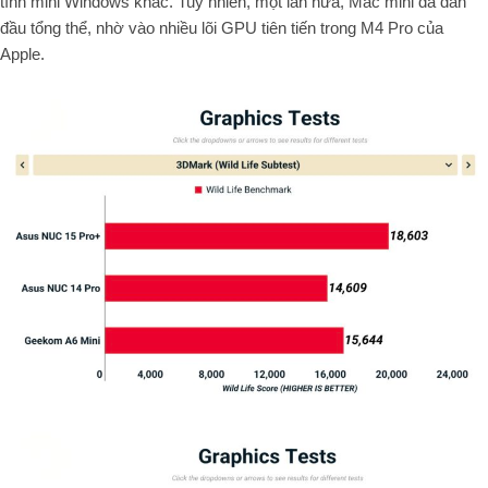
tính mini Windows khác. Tuy nhiên, một lần nữa, Mac mini đã dẫn
đầu tổng thể, nhờ vào nhiều lõi GPU tiên tiến trong M4 Pro của
Apple.