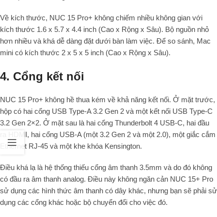
Về kích thước, NUC 15 Pro+ không chiếm nhiều không gian với
kích thước 1.6 x 5.7 x 4.4 inch (Cao x Rộng x Sâu). Bộ nguồn nhỏ
hơn nhiều và khá dễ dàng đặt dưới bàn làm việc. Để so sánh, Mac
mini có kích thước 2 x 5 x 5 inch (Cao x Rộng x Sâu).
4. Cổng kết nối
NUC 15 Pro+ không hề thua kém về khả năng kết nối. Ở mặt trước,
hộp có hai cổng USB Type-A 3.2 Gen 2 và một kết nối USB Type-C
3.2 Gen 2×2. Ở mặt sau là hai cổng Thunderbolt 4 USB-C, hai đầu
ra HDMI, hai cổng USB-A (một 3.2 Gen 2 và một 2.0), một giắc cắm
Ethernet RJ-45 và một khe khóa Kensington.
Điều khá lạ là hệ thống thiếu cổng âm thanh 3.5mm và do đó không
có đầu ra âm thanh analog. Điều này không ngăn cản NUC 15+ Pro
sử dụng các hình thức âm thanh có dây khác, nhưng bạn sẽ phải sử
dụng các cổng khác hoặc bộ chuyển đổi cho việc đó.