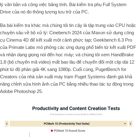
lý văn bản và công việc bảng tính. Bài kiểm tra phụ Full System
Drive của nó đo thông lượng lưu trữ của PC.
Ba bài kiểm tra khác mà chúng tôi tin cậy là tập trung vào CPU hoặc
chuyên sâu về bộ xử lý: Cinebench 2024 của Maxon sử dụng công
cụ Cinema 4D để kết xuất một cảnh phức tạp; Geekbench 6.3 Pro
của Primate Labs mô phỏng các ứng dụng phổ biến từ kết xuất PDF
và nhận dạng giọng nói đến học máy; và chúng tôi xem HandBrake
1.8 (bộ chuyển mã video) mất bao lâu để chuyển đổi một clip dài 12
phút từ độ phân giải 4K sang 1080p. Cuối cùng, PugetBench for
Creators của nhà sản xuất máy trạm Puget Systems đánh giá khả
năng chỉnh sửa hình ảnh của PC bằng nhiều thao tác tự động trong
Adobe Photoshop 25.