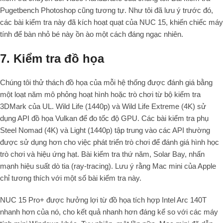
Pugetbench Photoshop cũng tương tự. Như tôi đã lưu ý trước đó,
các bài kiểm tra này đã kích hoạt quạt của NUC 15, khiến chiếc máy
tính để bàn nhỏ bé này ồn ào một cách đáng ngạc nhiên.
7. Kiểm tra đồ họa
Chúng tôi thử thách đồ họa của mỗi hệ thống được đánh giá bằng
một loạt năm mô phỏng hoạt hình hoặc trò chơi từ bộ kiểm tra
3DMark của UL. Wild Life (1440p) và Wild Life Extreme (4K) sử
dụng API đồ họa Vulkan để đo tốc độ GPU. Các bài kiểm tra phụ
Steel Nomad (4K) và Light (1440p) tập trung vào các API thường
được sử dụng hơn cho việc phát triển trò chơi để đánh giá hình học
trò chơi và hiệu ứng hạt. Bài kiểm tra thứ năm, Solar Bay, nhấn
mạnh hiệu suất dò tia (
ray-tracing
). Lưu ý rằng Mac mini của Apple
chỉ tương thích với một số bài kiểm tra này.
NUC 15 Pro+ được hưởng lợi từ đồ họa tích hợp Intel Arc 140T
nhanh hơn của nó, cho kết quả nhanh hơn đáng kể so với các máy