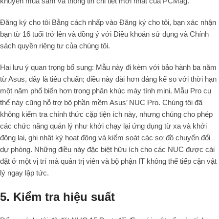
khuyên mua sắm và thông tin chi tiết mới nhất của PCMag.
Đăng ký cho tôi Bằng cách nhấp vào Đăng ký cho tôi, bạn xác nhận
bạn từ 16 tuổi trở lên và đồng ý với Điều khoản sử dụng và Chính
sách quyền riêng tư của chúng tôi.
Hai lưu ý quan trọng bổ sung: Mẫu này đi kèm với bảo hành ba năm
từ Asus, đây là tiêu chuẩn; điều này dài hơn đáng kể so với thời hạn
một năm phổ biến hơn trong phân khúc máy tính mini. Mẫu Pro cụ
thể này cũng hỗ trợ bộ phần mềm Asus’ NUC Pro. Chúng tôi đã
không kiểm tra chính thức cặp tiện ích này, nhưng chúng cho phép
các chức năng quản lý như khởi chạy lại ứng dụng từ xa và khởi
động lại, ghi nhật ký hoạt động và kiểm soát các sơ đồ chuyển đổi
dự phòng. Những điều này đặc biệt hữu ích cho các NUC được cài
đặt ở một vị trí mà quản trị viên và bộ phận IT không thể tiếp cận vật
lý ngay lập tức.
5. Kiểm tra hiệu suất