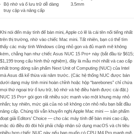
Bộ nhớ và ổ lưu trữ dễ dàng
3.5mm
truy cập và nâng cấp
Khi nói đến máy tính để bàn mini, Apple có lẽ là cái tên nổi tiếng nhất
trên thị trường, nhờ vào chiếc Mac mini. Tất nhiên, bạn có thể tìm
thấy các máy tính Windows cũng nhỏ gọn và đủ mạnh mẽ không
kém, chẳng hạn như chiếc Asus NUC 15 Pro+ này (bắt đầu từ $615;
$1,199 trong cấu hình thử nghiệm), đây là mẫu mới nhất và cao cấp
nhất trong dòng sản phẩm Next Unit of Computing (NUC) của Intel
mà Asus đã kế thừa vài năm trước. (Các hệ thống NUC được bán
dưới dạng máy tính mini hoàn chỉnh hoặc hộp “barebones” chỉ chứa
mọi thứ ngoại trừ ổ lưu trữ, bộ nhớ và hệ điều hành được cài đặt.)
NUC 15 Pro+ gói gọn rất nhiều sức mạnh vào một khung máy nhỏ
nhắn; tuy nhiên, mức giá của nó sẽ không còn nhỏ nếu bạn bắt đầu
nâng cấp. Chúng tôi vẫn khuyến nghị Apple Mac mini — sản phẩm
đoạt giải Editors’ Choice — cho các máy tính để bàn mini cao cấp,
mặc dù điều đó đòi hỏi phải chấp nhận sử dụng macOS và chi tiêu
nhiều hơn chiếc NUC này nếu bạn muốn có CPU M4 Pro mạnh mẽ.