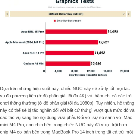
Dựa trên những hiệu suất này, chiếc NUC này sẽ xử lý tốt mọi tác
vụ đa phương tiện (ở độ phân giải tối đa 4K) và thậm chí cả các trò
chơi thông thường (ở độ phân giải tối đa 1080p). Tuy nhiên, hệ thống
này có thể sẽ bị tắc nghẽn đối với bất cứ thứ gì vượt quá mức đó và
các tác vụ sáng tạo nội dung vừa phải. Đối với sự so sánh với Mac
mini M4 Pro, con chip bên trong chiếc NUC này đã vượt trội hơn
chip M4 cơ bản bên trong MacBook Pro 14 inch trong tất cả trừ một