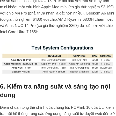
Để so sánh, tôi đã đặt NUC 15 Pro+ đối đầu với một số máy tính
mini khác: một cấu hình Apple Mac mini (có giá thử nghiệm $2.199)
với chip M4 Pro (phải thừa nhận là đắt hơn nhiều), Geekom A6 Mini
(có giá thử nghiệm $499) với chip AMD Ryzen 7 6800H chậm hơn,
và Asus NUC 14 Pro (có giá thử nghiệm $869) đời cũ hơn với chip
Intel Core Ultra 7 165H.
6. Kiểm tra năng suất và sáng tạo nội
dung
Điểm chuẩn tổng thể chính của chúng tôi, PCMark 10 của UL, kiểm
tra một hệ thống trong các ứng dụng năng suất từ duyệt web đến xử