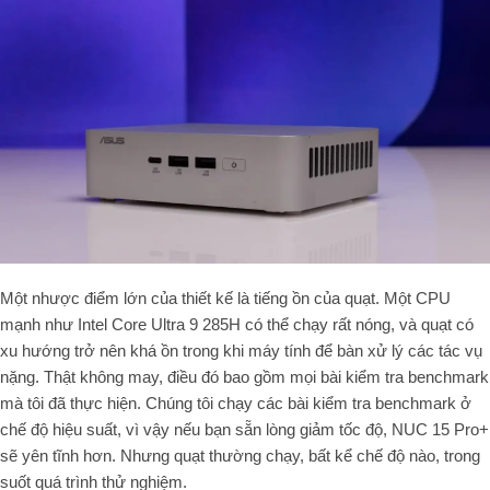
Một nhược điểm lớn của thiết kế là tiếng ồn của quạt. Một CPU
mạnh như Intel Core Ultra 9 285H có thể chạy rất nóng, và quạt có
xu hướng trở nên khá ồn trong khi máy tính để bàn xử lý các tác vụ
nặng. Thật không may, điều đó bao gồm mọi bài kiểm tra benchmark
mà tôi đã thực hiện. Chúng tôi chạy các bài kiểm tra benchmark ở
chế độ hiệu suất, vì vậy nếu bạn sẵn lòng giảm tốc độ, NUC 15 Pro+
sẽ yên tĩnh hơn. Nhưng quạt thường chạy, bất kể chế độ nào, trong
suốt quá trình thử nghiệm.