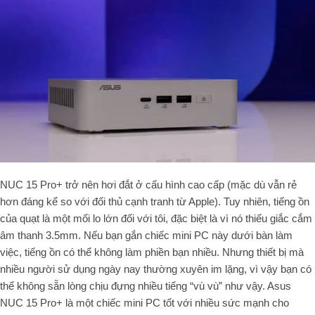
NUC 15 Pro+ trở nên hơi đắt ở cấu hình cao cấp (mặc dù vẫn rẻ
hơn đáng kể so với đối thủ cạnh tranh từ Apple). Tuy nhiên, tiếng ồn
của quạt là một mối lo lớn đối với tôi, đặc biệt là vì nó thiếu giắc cắm
âm thanh 3.5mm. Nếu bạn gắn chiếc mini PC này dưới bàn làm
việc, tiếng ồn có thể không làm phiền bạn nhiều. Nhưng thiết bị mà
nhiều người sử dụng ngày nay thường xuyên im lặng, vì vậy bạn có
thể không sẵn lòng chịu đựng nhiều tiếng “vù vù” như vậy. Asus
NUC 15 Pro+ là một chiếc mini PC tốt với nhiều sức mạnh cho