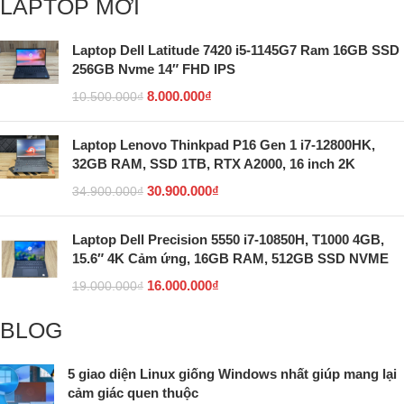
LAPTOP MỚI
Laptop Dell Latitude 7420 i5-1145G7 Ram 16GB SSD
256GB Nvme 14″ FHD IPS
8.000.000
₫
10.500.000
₫
Laptop Lenovo Thinkpad P16 Gen 1 i7-12800HK,
32GB RAM, SSD 1TB, RTX A2000, 16 inch 2K
30.900.000
₫
34.900.000
₫
Laptop Dell Precision 5550 i7-10850H, T1000 4GB,
15.6″ 4K Cảm ứng, 16GB RAM, 512GB SSD NVME
16.000.000
₫
19.000.000
₫
BLOG
5 giao diện Linux giống Windows nhất giúp mang lại
cảm giác quen thuộc