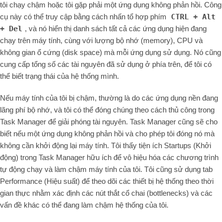
tôi chạy chậm hoặc tôi gặp phải một ứng dụng không phản hồi. Công
cụ này có thể truy cập bằng cách nhấn tổ hợp phím
CTRL + Alt
+ Del
, và nó hiển thị danh sách tất cả các ứng dụng hiện đang
chạy trên máy tính, cùng với lượng bộ nhớ (memory), CPU và
không gian ổ cứng (disk space) mà mỗi ứng dụng sử dụng. Nó cũng
cung cấp tổng số các tài nguyên đã sử dụng ở phía trên, để tôi có
thể biết trạng thái của hệ thống mình.
Nếu máy tính của tôi bị chậm, thường là do các ứng dụng nền đang
lãng phí bộ nhớ, và tôi có thể đóng chúng theo cách thủ công trong
Task Manager để giải phóng tài nguyên. Task Manager cũng sẽ cho
biết nếu một ứng dụng không phản hồi và cho phép tôi đóng nó mà
không cần khởi động lại máy tính. Tôi thấy tiện ích Startups (Khởi
động) trong Task Manager hữu ích để vô hiệu hóa các chương trình
tự động chạy và làm chậm máy tính của tôi. Tôi cũng sử dụng tab
Performance (Hiệu suất) để theo dõi các thiết bị hệ thống theo thời
gian thực nhằm xác định các nút thắt cổ chai (bottlenecks) và các
vấn đề khác có thể đang làm chậm hệ thống của tôi.