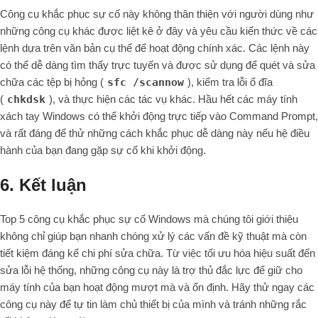
Công cụ khắc phục sự cố này không thân thiện với người dùng như
những công cụ khác được liệt kê ở đây và yêu cầu kiến thức về các
lệnh dựa trên văn bản cụ thể để hoạt động chính xác. Các lệnh này
có thể dễ dàng tìm thấy trực tuyến và được sử dụng để quét và sửa
chữa các tệp bị hỏng (
sfc /scannow
), kiểm tra lỗi ổ đĩa
(
chkdsk
), và thực hiện các tác vụ khác. Hầu hết các máy tính
xách tay Windows có thể khởi động trực tiếp vào Command Prompt,
và rất đáng để thử những cách khắc phục dễ dàng này nếu hệ điều
hành của bạn đang gặp sự cố khi khởi động.
6. Kết luận
Top 5 công cụ khắc phục sự cố Windows mà chúng tôi giới thiệu
không chỉ giúp bạn nhanh chóng xử lý các vấn đề kỹ thuật mà còn
tiết kiệm đáng kể chi phí sửa chữa. Từ việc tối ưu hóa hiệu suất đến
sửa lỗi hệ thống, những công cụ này là trợ thủ đắc lực để giữ cho
máy tính của bạn hoạt động mượt mà và ổn định. Hãy thử ngay các
công cụ này để tự tin làm chủ thiết bị của mình và tránh những rắc