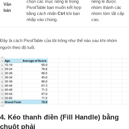
chọn các mục riêng lẻ trong
riêng lẻ được
Văn
PivotTable bạn muốn kết hợp
nhóm thành các
bản
bằng cách nhấn
Ctrl
khi bạn
nhóm tóm tắt cấp
nhấp vào chúng.
cao.
Đây là cách PivotTable của tôi trông như thế nào sau khi nhóm
người theo độ tuổi.
4. Kéo thanh điền (Fill Handle) bằng
chuột phải