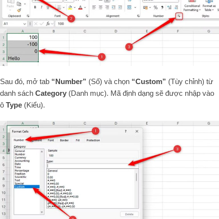
Sau đó, mở tab
“Number”
(Số) và chọn
“Custom”
(Tùy chỉnh) từ
danh sách
Category
(Danh mục). Mã định dạng sẽ được nhập vào
ô
Type
(Kiểu).