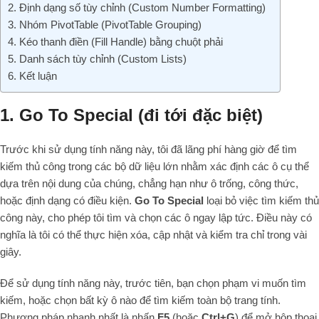
2. Định dạng số tùy chỉnh (Custom Number Formatting)
3. Nhóm PivotTable (PivotTable Grouping)
4. Kéo thanh điền (Fill Handle) bằng chuột phải
5. Danh sách tùy chỉnh (Custom Lists)
6. Kết luận
1. Go To Special (đi tới đặc biệt)
Trước khi sử dụng tính năng này, tôi đã lãng phí hàng giờ để tìm
kiếm thủ công trong các bộ dữ liệu lớn nhằm xác định các ô cụ thể
dựa trên nội dung của chúng, chẳng hạn như ô trống, công thức,
hoặc định dạng có điều kiện.
Go To Special
loại bỏ việc tìm kiếm thủ
công này, cho phép tôi tìm và chọn các ô ngay lập tức. Điều này có
nghĩa là tôi có thể thực hiện xóa, cập nhật và kiểm tra chỉ trong vài
giây.
Để sử dụng tính năng này, trước tiên, bạn chọn phạm vi muốn tìm
kiếm, hoặc chọn bất kỳ ô nào để tìm kiếm toàn bộ trang tính.
Phương pháp nhanh nhất là nhấn
F5
(hoặc
Ctrl+G
) để mở hộp thoại