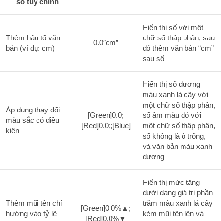
số tùy chỉnh
Hiển thị số với một
Thêm hậu tố văn
chữ số thập phân, sau
0.0″cm”
bản (ví dụ: cm)
đó thêm văn bản “cm”
sau số
Hiển thị số dương
màu xanh lá cây với
một chữ số thập phân,
Áp dụng thay đổi
[Green]0.0;
số âm màu đỏ với
màu sắc có điều
[Red]0.0;;[Blue]
một chữ số thập phân,
kiện
số không là ô trống,
và văn bản màu xanh
dương
Hiển thị mức tăng
dưới dạng giá trị phần
Thêm mũi tên chỉ
trăm màu xanh lá cây
[Green]0.0%▲;
hướng vào tỷ lệ
kèm mũi tên lên và
[Red]0.0%▼