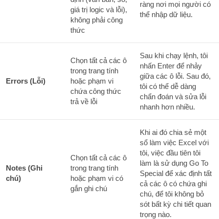
ràng nơi mọi người có
giá trị logic và lỗi),
thể nhập dữ liệu.
không phải công
thức
Sau khi chạy lệnh, tôi
Chọn tất cả các ô
nhấn Enter để nhảy
trong trang tính
giữa các ô lỗi. Sau đó,
Errors (Lỗi)
hoặc phạm vi
tôi có thể dễ dàng
chứa công thức
chẩn đoán và sửa lỗi
trả về lỗi
nhanh hơn nhiều.
Khi ai đó chia sẻ một
sổ làm việc Excel với
tôi, việc đầu tiên tôi
Chọn tất cả các ô
làm là sử dụng Go To
Notes (Ghi
trong trang tính
Special để xác định tất
chú)
hoặc phạm vi có
cả các ô có chứa ghi
gắn ghi chú
chú, để tôi không bỏ
sót bất kỳ chi tiết quan
trọng nào.