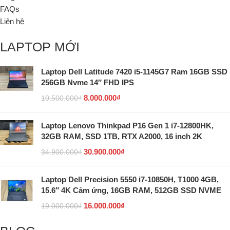
FAQs
Liên hệ
LAPTOP MỚI
Laptop Dell Latitude 7420 i5-1145G7 Ram 16GB SSD
256GB Nvme 14″ FHD IPS
8.000.000
₫
10.500.000
₫
Laptop Lenovo Thinkpad P16 Gen 1 i7-12800HK,
32GB RAM, SSD 1TB, RTX A2000, 16 inch 2K
30.900.000
₫
34.900.000
₫
Laptop Dell Precision 5550 i7-10850H, T1000 4GB,
15.6″ 4K Cảm ứng, 16GB RAM, 512GB SSD NVME
16.000.000
₫
19.000.000
₫