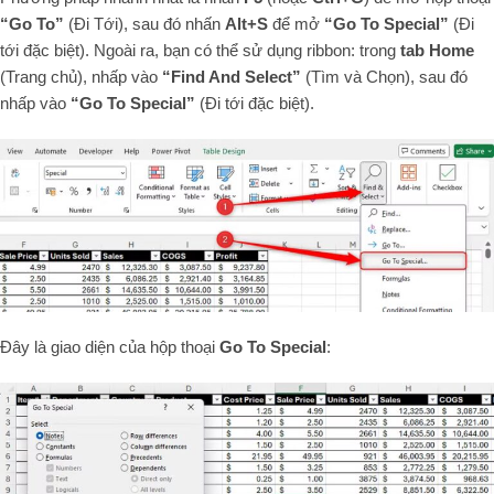
“Go To”
(Đi Tới), sau đó nhấn
Alt+S
để mở
“Go To Special”
(Đi
tới đặc biệt). Ngoài ra, bạn có thể sử dụng ribbon: trong
tab Home
(Trang chủ), nhấp vào
“Find And Select”
(Tìm và Chọn), sau đó
nhấp vào
“Go To Special”
(Đi tới đặc biệt).
Đây là giao diện của hộp thoại
Go To Special
: