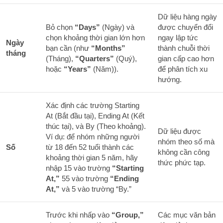
Dữ liệu hàng ngày
Bỏ chọn
“Days”
(Ngày) và
được chuyển đổi
chọn khoảng thời gian lớn hơn
ngay lập tức
Ngày
bạn cần (như
“Months”
thành chuỗi thời
tháng
(Tháng),
“Quarters”
(Quý),
gian cấp cao hơn
hoặc
“Years”
(Năm)).
để phân tích xu
hướng.
Xác định các trường Starting
At (Bắt đầu tại), Ending At (Kết
thúc tại), và By (Theo khoảng).
Dữ liệu được
Ví dụ: để nhóm những người
nhóm theo số mà
Số
từ 18 đến 52 tuổi thành các
không cần công
khoảng thời gian 5 năm, hãy
thức phức tạp.
nhập 15 vào trường
“Starting
At,”
55 vào trường
“Ending
At,”
và 5 vào trường “By.”
Trước khi nhấp vào
“Group,”
Các mục văn bản