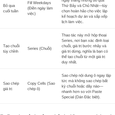
ngày tháng nhưng bỏ qua
Fill Weekdays
Bỏ qua
Thứ Bảy và Chủ Nhật—tùy
(Điền ngày làm
cuối tuần
chọn hoàn hảo cho việc lập
việc)
kế hoạch dự án và sắp xếp
lịch làm việc.
Thao tác này mở hộp thoại
Series, nơi bạn xác định loại
Tạo chuỗi
chuỗi, giá trị bước nhảy và
Series (Chuỗi)
tùy chỉnh
giá trị dừng, nghĩa là bạn có
thể tạo chuỗi từ một giá trị
duy nhất.
Sao chép nội dung ô ngay lập
tức mà không sao chép bất
Sao chép
Copy Cells (Sao
kỳ chuỗi hoặc dãy nào—
giá trị
chép ô)
nhanh hơn so với Paste
Special (Dán Đặc biệt).