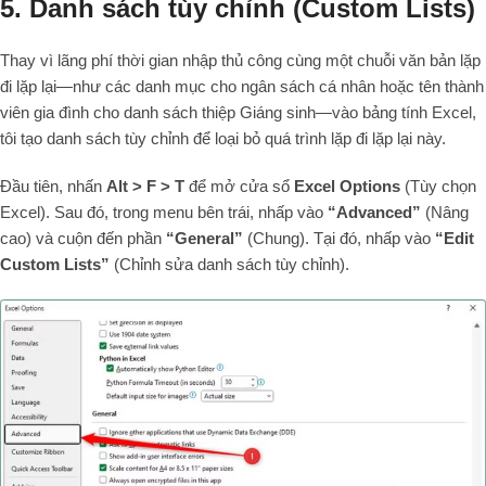
5. Danh sách tùy chỉnh (Custom Lists)
Thay vì lãng phí thời gian nhập thủ công cùng một chuỗi văn bản lặp
đi lặp lại—như các danh mục cho ngân sách cá nhân hoặc tên thành
viên gia đình cho danh sách thiệp Giáng sinh—vào bảng tính Excel,
tôi tạo danh sách tùy chỉnh để loại bỏ quá trình lặp đi lặp lại này.
Đầu tiên, nhấn
Alt > F > T
để mở cửa sổ
Excel Options
(Tùy chọn
Excel). Sau đó, trong menu bên trái, nhấp vào
“Advanced”
(Nâng
cao) và cuộn đến phần
“General”
(Chung). Tại đó, nhấp vào
“Edit
Custom Lists”
(Chỉnh sửa danh sách tùy chỉnh).