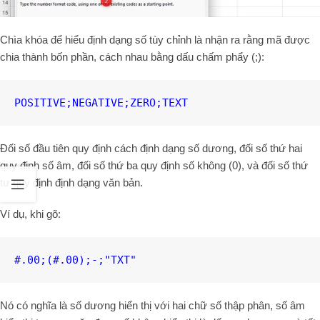
Chìa khóa để hiểu định dạng số tùy chỉnh là nhận ra rằng mã được
chia thành bốn phần, cách nhau bằng dấu chấm phẩy (;):
POSITIVE;NEGATIVE;ZERO;TEXT
Đối số đầu tiên quy định cách định dạng số dương, đối số thứ hai
quy định số âm, đối số thứ ba quy định số không (0), và đối số thứ
tư quy định định dạng văn bản.
Ví dụ, khi gõ:
#.00;(#.00);-;"TXT"
Nó có nghĩa là số dương hiển thị với hai chữ số thập phân, số âm