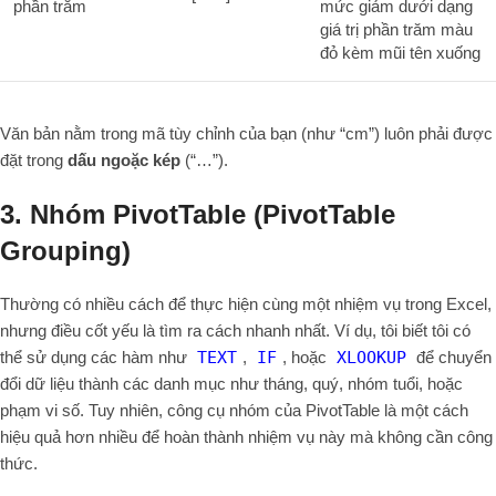
phần trăm
mức giảm dưới dạng
giá trị phần trăm màu
đỏ kèm mũi tên xuống
Văn bản nằm trong mã tùy chỉnh của bạn (như “cm”) luôn phải được
đặt trong
dấu ngoặc kép
(“…”).
3. Nhóm PivotTable (PivotTable
Grouping)
Thường có nhiều cách để thực hiện cùng một nhiệm vụ trong Excel,
nhưng điều cốt yếu là tìm ra cách nhanh nhất. Ví dụ, tôi biết tôi có
thể sử dụng các hàm như
TEXT
,
IF
, hoặc
XLOOKUP
để chuyển
đổi dữ liệu thành các danh mục như tháng, quý, nhóm tuổi, hoặc
phạm vi số. Tuy nhiên, công cụ nhóm của PivotTable là một cách
hiệu quả hơn nhiều để hoàn thành nhiệm vụ này mà không cần công
thức.