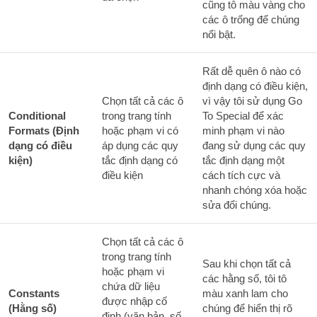
cũng tô màu vàng cho
các ô trống để chúng
nổi bật.
Rất dễ quên ô nào có
định dạng có điều kiện,
Chọn tất cả các ô
vì vậy tôi sử dụng Go
Conditional
trong trang tính
To Special để xác
Formats (Định
hoặc phạm vi có
minh phạm vi nào
dạng có điều
áp dụng các quy
đang sử dụng các quy
kiện)
tắc định dạng có
tắc định dạng một
điều kiện
cách tích cực và
nhanh chóng xóa hoặc
sửa đổi chúng.
Chọn tất cả các ô
trong trang tính
Sau khi chọn tất cả
hoặc phạm vi
các hằng số, tôi tô
chứa dữ liệu
Constants
màu xanh lam cho
được nhập cố
(Hằng số)
chúng để hiển thị rõ
định (văn bản, số,