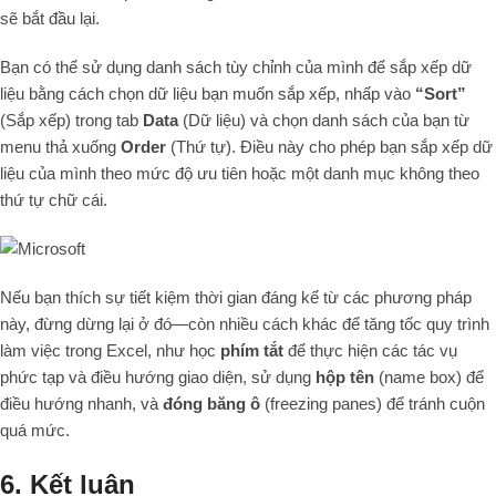
sẽ bắt đầu lại.
Bạn có thể sử dụng danh sách tùy chỉnh của mình để sắp xếp dữ
liệu bằng cách chọn dữ liệu bạn muốn sắp xếp, nhấp vào
“Sort”
(Sắp xếp) trong tab
Data
(Dữ liệu) và chọn danh sách của bạn từ
menu thả xuống
Order
(Thứ tự). Điều này cho phép bạn sắp xếp dữ
liệu của mình theo mức độ ưu tiên hoặc một danh mục không theo
thứ tự chữ cái.
Nếu bạn thích sự tiết kiệm thời gian đáng kể từ các phương pháp
này, đừng dừng lại ở đó—còn nhiều cách khác để tăng tốc quy trình
làm việc trong Excel, như học
phím tắt
để thực hiện các tác vụ
phức tạp và điều hướng giao diện, sử dụng
hộp tên
(name box) để
điều hướng nhanh, và
đóng băng ô
(freezing panes) để tránh cuộn
quá mức.
6. Kết luận