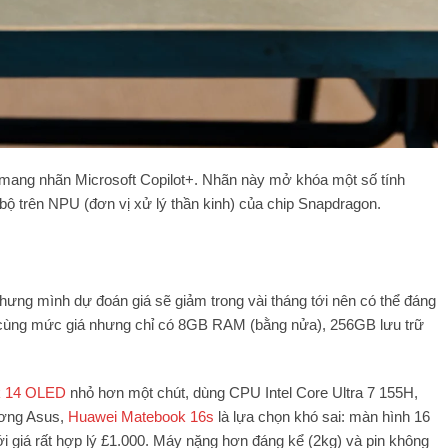
 mang nhãn Microsoft Copilot+. Nhãn này mở khóa một số tính
bộ trên NPU (đơn vị xử lý thần kinh) của chip Snapdragon.
hưng mình dự đoán giá sẽ giảm trong vài tháng tới nên có thể đáng
 cùng mức giá nhưng chỉ có 8GB RAM (bằng nửa), 256GB lưu trữ
k 14 OLED
nhỏ hơn một chút, dùng CPU Intel Core Ultra 7 155H,
ơng Asus,
Huawei Matebook 16s
là lựa chọn khó sai: màn hình 16
giá rất hợp lý £1.000. Máy nặng hơn đáng kể (2kg) và pin không