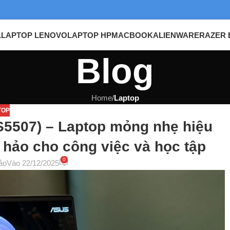
L
LAPTOP LENOVO
LAPTOP HP
MACBOOK
ALIENWARE
RAZER 
Blog
Home
/
Laptop
TOP
S5507) – Laptop mỏng nhẹ hiệu
 hảo cho công việc và học tập
0
ảo
Vào 22/12/2025