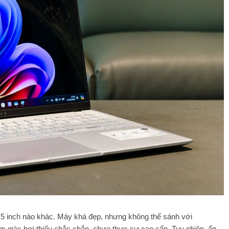
 15 inch nào khác. Máy khá đẹp, nhưng không thể sánh với
 giác hơi thiếu chắc chắn, chưa thực sự cao cấp. Tuy nhiên, ẩn