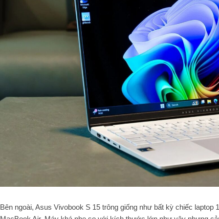
Bên ngoài, Asus Vivobook S 15 trông giống như bất kỳ chiếc laptop
MacBook Air. Máy khá nhẹ so với kích thước lớn như vậy nhưng cảm