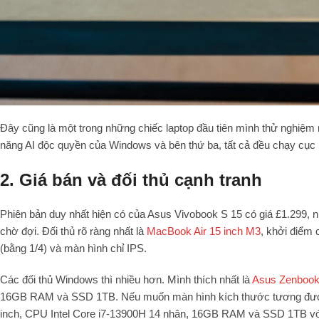
Đây cũng là một trong những chiếc laptop đầu tiên mình thử nghiệm
năng AI độc quyền của Windows và bên thứ ba, tất cả đều chạy cục 
2. Giá bán và đối thủ cạnh tranh
Phiên bản duy nhất hiện có của Asus Vivobook S 15 có giá £1.299, n
chờ đợi. Đối thủ rõ ràng nhất là
MacBook Air 15 inch M3
, khởi điểm
(bằng 1/4) và màn hình chỉ IPS.
Các đối thủ Windows thì nhiều hơn. Mình thích nhất là
Asus Zenboo
16GB RAM và SSD 1TB. Nếu muốn màn hình kích thước tương đư
inch, CPU Intel Core i7-13900H 14 nhân, 16GB RAM và SSD 1TB với 