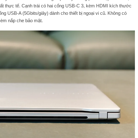
g rất thực tế. Cạnh trái có hai cổng USB-C 3, kèm HDMI kích thước
ng USB-A (5Gbits/giây) dành cho thiết bị ngoại vi cũ. Không có
kèm nắp che bảo mật.