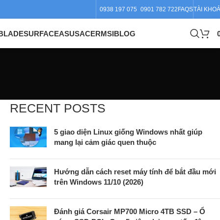
0938 197 075
0901 782 722
FAQS
TÀI KHO
BLADE
SURFACE
ASUS
ACER
MSI
BLOG
RECENT POSTS
5 giao diện Linux giống Windows nhất giúp
mang lại cảm giác quen thuộc
Hướng dẫn cách reset máy tính để bắt đầu mới
trên Windows 11/10 (2026)
Đánh giá Corsair MP700 Micro 4TB SSD – Ổ