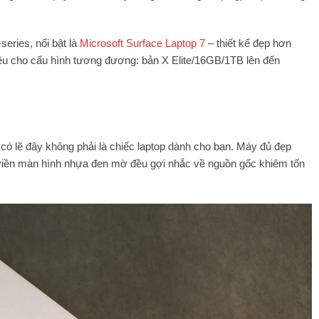
series, nổi bật là
Microsoft Surface Laptop 7
– thiết kế đẹp hơn
hiều cho cấu hình tương đương: bản X Elite/16GB/1TB lên đến
 có lẽ đây không phải là chiếc laptop dành cho bạn. Máy đủ đẹp
 viền màn hình nhựa đen mờ đều gợi nhắc về nguồn gốc khiêm tốn