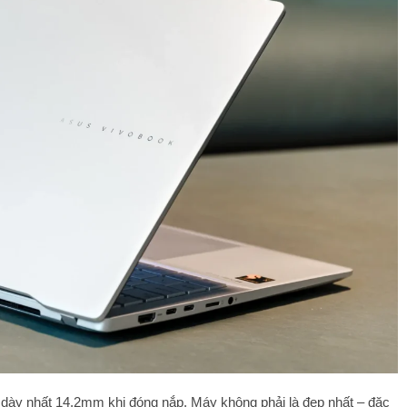
à dày nhất 14.2mm khi đóng nắp. Máy không phải là đẹp nhất – đặc