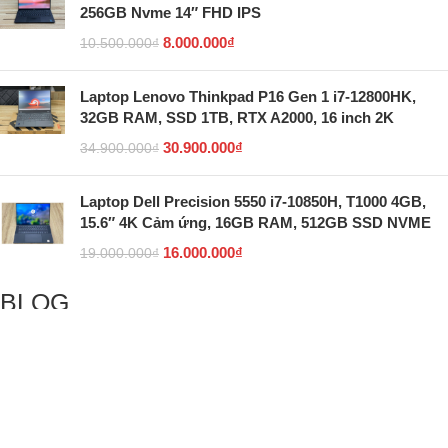
256GB Nvme 14″ FHD IPS
8.000.000
₫
10.500.000
₫
Laptop Lenovo Thinkpad P16 Gen 1 i7-12800HK,
32GB RAM, SSD 1TB, RTX A2000, 16 inch 2K
30.900.000
₫
34.900.000
₫
Laptop Dell Precision 5550 i7-10850H, T1000 4GB,
15.6″ 4K Cảm ứng, 16GB RAM, 512GB SSD NVME
16.000.000
₫
19.000.000
₫
BLOG
5 giao diện Linux giống Windows nhất giúp mang lại
cảm giác quen thuộc
Hướng dẫn cách reset máy tính để bắt đầu mới trên