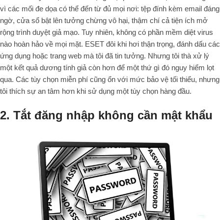
vì các mối đe dọa có thể đến từ đủ mọi nơi: tệp đính kèm email đáng
ngờ, cửa sổ bật lên tưởng chừng vô hại, thậm chí cả tiện ích mở
rộng trình duyệt giả mạo. Tuy nhiên, không có phần mềm diệt virus
nào hoàn hảo về mọi mặt. ESET đôi khi hơi thận trọng, đánh dấu các
ứng dụng hoặc trang web mà tôi đã tin tưởng. Nhưng tôi thà xử lý
một kết quả dương tính giả còn hơn để một thứ gì đó nguy hiểm lọt
qua. Các tùy chọn miễn phí cũng ổn với mức bảo vệ tối thiểu, nhưng
tôi thích sự an tâm hơn khi sử dụng một tùy chọn hàng đầu.
2. Tắt đăng nhập không cần mật khẩu