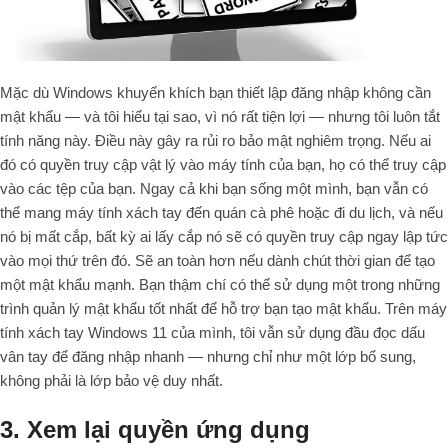
Mặc dù Windows khuyến khích bạn thiết lập đăng nhập không cần
mật khẩu — và tôi hiểu tại sao, vì nó rất tiện lợi — nhưng tôi luôn tắt
tính năng này. Điều này gây ra rủi ro bảo mật nghiêm trọng. Nếu ai
đó có quyền truy cập vật lý vào máy tính của bạn, họ có thể truy cập
vào các tệp của bạn. Ngay cả khi bạn sống một mình, bạn vẫn có
thể mang máy tính xách tay đến quán cà phê hoặc đi du lịch, và nếu
nó bị mất cắp, bất kỳ ai lấy cắp nó sẽ có quyền truy cập ngay lập tức
vào mọi thứ trên đó. Sẽ an toàn hơn nếu dành chút thời gian để tạo
một mật khẩu mạnh. Bạn thậm chí có thể sử dụng một trong những
trình quản lý mật khẩu tốt nhất để hỗ trợ bạn tạo mật khẩu. Trên máy
tính xách tay Windows 11 của mình, tôi vẫn sử dụng đầu đọc dấu
vân tay để đăng nhập nhanh — nhưng chỉ như một lớp bổ sung,
không phải là lớp bảo vệ duy nhất.
3. Xem lại quyền ứng dụng