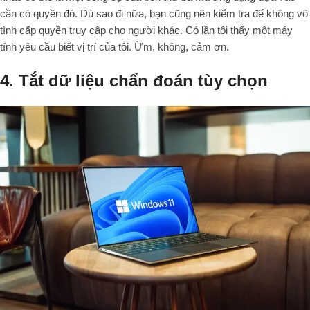
cần có quyền đó. Dù sao đi nữa, bạn cũng nên kiểm tra để không vô
tình cấp quyền truy cập cho người khác. Có lần tôi thấy một máy
tính yêu cầu biết vị trí của tôi. Ừm, không, cảm ơn.
4. Tắt dữ liệu chẩn đoán tùy chọn