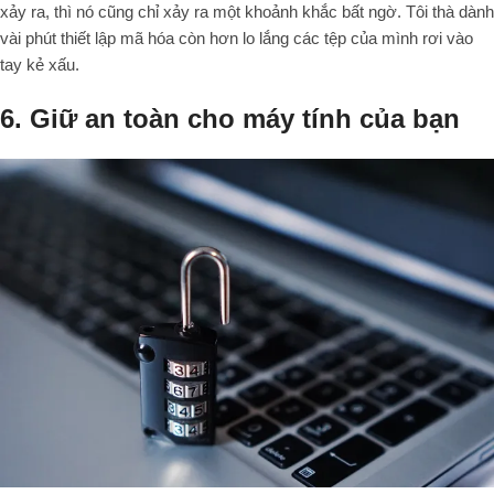
xảy ra, thì nó cũng chỉ xảy ra một khoảnh khắc bất ngờ. Tôi thà dành
vài phút thiết lập mã hóa còn hơn lo lắng các tệp của mình rơi vào
tay kẻ xấu.
6. Giữ an toàn cho máy tính của bạn