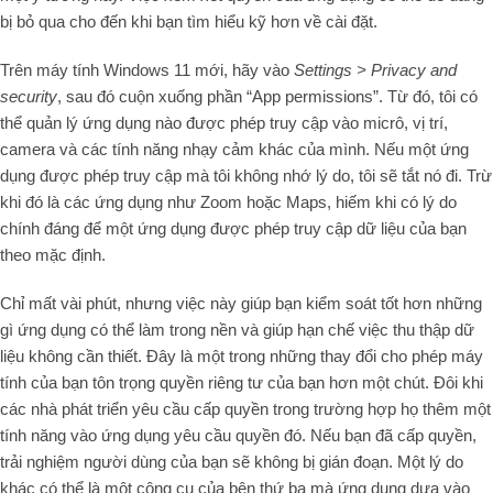
bị bỏ qua cho đến khi bạn tìm hiểu kỹ hơn về cài đặt.
Trên máy tính Windows 11 mới, hãy vào
Settings > Privacy and
security
, sau đó cuộn xuống phần “App permissions”. Từ đó, tôi có
thể quản lý ứng dụng nào được phép truy cập vào micrô, vị trí,
camera và các tính năng nhạy cảm khác của mình. Nếu một ứng
dụng được phép truy cập mà tôi không nhớ lý do, tôi sẽ tắt nó đi. Trừ
khi đó là các ứng dụng như Zoom hoặc Maps, hiếm khi có lý do
chính đáng để một ứng dụng được phép truy cập dữ liệu của bạn
theo mặc định.
Chỉ mất vài phút, nhưng việc này giúp bạn kiểm soát tốt hơn những
gì ứng dụng có thể làm trong nền và giúp hạn chế việc thu thập dữ
liệu không cần thiết. Đây là một trong những thay đổi cho phép máy
tính của bạn tôn trọng quyền riêng tư của bạn hơn một chút. Đôi khi
các nhà phát triển yêu cầu cấp quyền trong trường hợp họ thêm một
tính năng vào ứng dụng yêu cầu quyền đó. Nếu bạn đã cấp quyền,
trải nghiệm người dùng của bạn sẽ không bị gián đoạn. Một lý do
khác có thể là một công cụ của bên thứ ba mà ứng dụng dựa vào