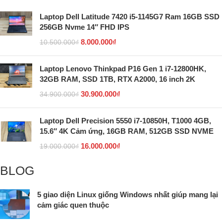
Laptop Dell Latitude 7420 i5-1145G7 Ram 16GB SSD
256GB Nvme 14″ FHD IPS
8.000.000
₫
10.500.000
₫
Laptop Lenovo Thinkpad P16 Gen 1 i7-12800HK,
32GB RAM, SSD 1TB, RTX A2000, 16 inch 2K
30.900.000
₫
34.900.000
₫
Laptop Dell Precision 5550 i7-10850H, T1000 4GB,
15.6″ 4K Cảm ứng, 16GB RAM, 512GB SSD NVME
16.000.000
₫
19.000.000
₫
BLOG
5 giao diện Linux giống Windows nhất giúp mang lại
cảm giác quen thuộc