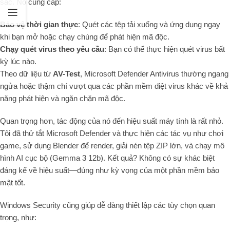
sắc. Nó cung cấp:
Bảo vệ thời gian thực
: Quét các tệp tải xuống và ứng dụng ngay
khi bạn mở hoặc chạy chúng để phát hiện mã độc.
Chạy quét virus theo yêu cầu
: Bạn có thể thực hiện quét virus bất
kỳ lúc nào.
Theo dữ liệu từ
AV-Test
, Microsoft Defender Antivirus thường ngang
ngửa hoặc thậm chí vượt qua các phần mềm diệt virus khác về khả
năng phát hiện và ngăn chặn mã độc.
Quan trọng hơn, tác động của nó đến hiệu suất máy tính là rất nhỏ.
Tôi đã thử tắt Microsoft Defender và thực hiện các tác vụ như chơi
game, sử dụng Blender để render, giải nén tệp ZIP lớn, và chạy mô
hình AI cục bộ (Gemma 3 12b). Kết quả? Không có sự khác biệt
đáng kể về hiệu suất—đúng như kỳ vọng của một phần mềm bảo
mật tốt.
Windows Security cũng giúp dễ dàng thiết lập các tùy chọn quan
trọng, như: