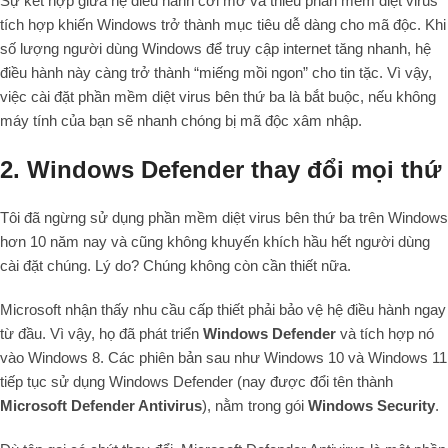
Sự kết hợp giữa hệ điều hành cởi mở và thiếu phần mềm diệt virus
tích hợp khiến Windows trở thành mục tiêu dễ dàng cho mã độc. Khi
số lượng người dùng Windows để truy cập internet tăng nhanh, hệ
điều hành này càng trở thành “miếng mồi ngon” cho tin tặc. Vì vậy,
việc cài đặt phần mềm diệt virus bên thứ ba là bắt buộc, nếu không
máy tính của bạn sẽ nhanh chóng bị mã độc xâm nhập.
2. Windows Defender thay đổi mọi thứ
Tôi đã ngừng sử dụng phần mềm diệt virus bên thứ ba trên Windows
hơn 10 năm nay và cũng không khuyến khích hầu hết người dùng
cài đặt chúng. Lý do? Chúng không còn cần thiết nữa.
Microsoft nhận thấy nhu cầu cấp thiết phải bảo vệ hệ điều hành ngay
từ đầu. Vì vậy, họ đã phát triển
Windows Defender
và tích hợp nó
vào Windows 8. Các phiên bản sau như Windows 10 và Windows 11
tiếp tục sử dụng Windows Defender (nay được đổi tên thành
Microsoft Defender Antivirus
), nằm trong gói
Windows Security
.