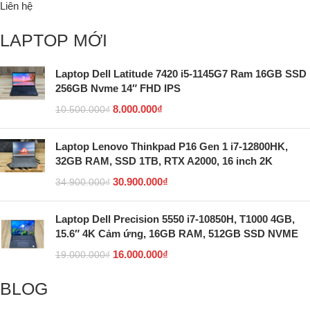
Liên hệ
LAPTOP MỚI
Laptop Dell Latitude 7420 i5-1145G7 Ram 16GB SSD
256GB Nvme 14″ FHD IPS
8.000.000
₫
10.500.000
₫
Laptop Lenovo Thinkpad P16 Gen 1 i7-12800HK,
32GB RAM, SSD 1TB, RTX A2000, 16 inch 2K
30.900.000
₫
34.900.000
₫
Laptop Dell Precision 5550 i7-10850H, T1000 4GB,
15.6″ 4K Cảm ứng, 16GB RAM, 512GB SSD NVME
16.000.000
₫
19.000.000
₫
BLOG