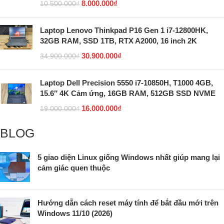
8.000.000
₫
10.500.000
₫
Laptop Lenovo Thinkpad P16 Gen 1 i7-12800HK,
32GB RAM, SSD 1TB, RTX A2000, 16 inch 2K
30.900.000
₫
34.900.000
₫
Laptop Dell Precision 5550 i7-10850H, T1000 4GB,
15.6″ 4K Cảm ứng, 16GB RAM, 512GB SSD NVME
16.000.000
₫
19.000.000
₫
BLOG
5 giao diện Linux giống Windows nhất giúp mang lại
cảm giác quen thuộc
Hướng dẫn cách reset máy tính để bắt đầu mới trên
Windows 11/10 (2026)