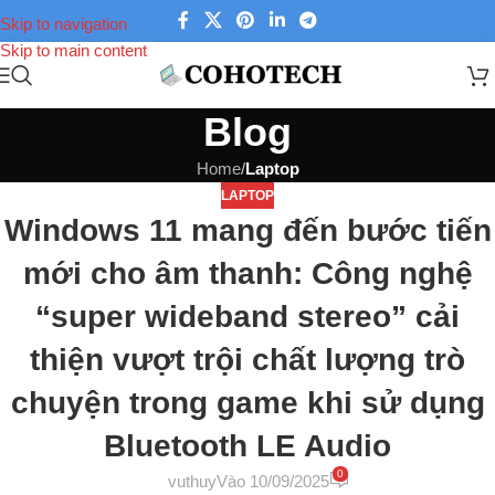
Skip to navigation
Skip to main content
Blog
Home
/
Laptop
LAPTOP
Windows 11 mang đến bước tiến
mới cho âm thanh: Công nghệ
“super wideband stereo” cải
thiện vượt trội chất lượng trò
chuyện trong game khi sử dụng
Bluetooth LE Audio
0
vuthuy
Vào 10/09/2025