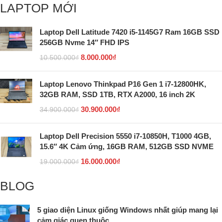
LAPTOP MỚI
Laptop Dell Latitude 7420 i5-1145G7 Ram 16GB SSD
256GB Nvme 14″ FHD IPS
8.000.000
₫
10.500.000
₫
Laptop Lenovo Thinkpad P16 Gen 1 i7-12800HK,
32GB RAM, SSD 1TB, RTX A2000, 16 inch 2K
30.900.000
₫
34.900.000
₫
Laptop Dell Precision 5550 i7-10850H, T1000 4GB,
15.6″ 4K Cảm ứng, 16GB RAM, 512GB SSD NVME
16.000.000
₫
19.000.000
₫
BLOG
5 giao diện Linux giống Windows nhất giúp mang lại
cảm giác quen thuộc