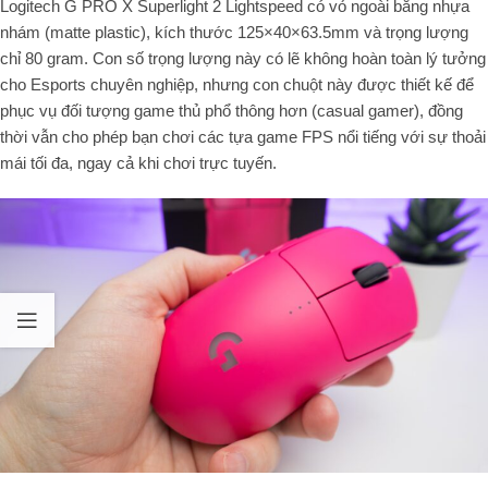
Logitech G PRO X Superlight 2 Lightspeed có vỏ ngoài bằng nhựa
nhám (matte plastic), kích thước
125
×
40
×
63.5
mm
và trọng lượng
chỉ
80
gram. Con số trọng lượng này có lẽ không hoàn toàn lý tưởng
cho Esports chuyên nghiệp, nhưng con chuột này được thiết kế để
phục vụ đối tượng game thủ phổ thông hơn (
casual gamer
), đồng
thời vẫn cho phép bạn chơi các tựa game FPS nổi tiếng với sự thoải
mái tối đa, ngay cả khi chơi trực tuyến.