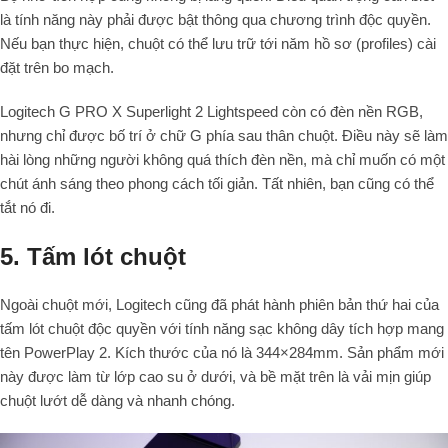
là tính năng này phải được bật thông qua chương trình độc quyền.
Nếu bạn thực hiện, chuột có thể lưu trữ tới năm hồ sơ (profiles) cài
đặt trên bo mạch.
Logitech G PRO X Superlight 2 Lightspeed còn có đèn nền RGB,
nhưng chỉ được bố trí ở chữ G phía sau thân chuột. Điều này sẽ làm
hài lòng những người không quá thích đèn nền, mà chỉ muốn có một
chút ánh sáng theo phong cách tối giản. Tất nhiên, bạn cũng có thể
tắt nó đi.
5. Tấm lót chuột
Ngoài chuột mới, Logitech cũng đã phát hành phiên bản thứ hai của
tấm lót chuột độc quyền với tính năng sạc không dây tích hợp mang
tên PowerPlay 2. Kích thước của nó là
344
×
284
mm
. Sản phẩm mới
này được làm từ lớp cao su ở dưới, và bề mặt trên là vải mịn giúp
chuột lướt dễ dàng và nhanh chóng.