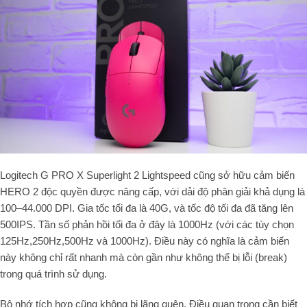
Logitech G PRO X Superlight 2 Lightspeed cũng sở hữu cảm biến
HERO 2 độc quyền được nâng cấp, với dải độ phân giải khả dụng là
100–44.000
DPI. Gia tốc tối đa là
40
G
, và tốc độ tối đa đã tăng lên
500
I
PS
. Tần số phản hồi tối đa ở đây là
1000
Hz
(với các tùy chọn
125
Hz
,
250
Hz
,
500
Hz
và
1000
Hz
). Điều này có nghĩa là cảm biến
này không chỉ rất nhanh mà còn gần như không thể bị lỗi (break)
trong quá trình sử dụng.
Bộ nhớ tích hợp cũng không bị lãng quên. Điều quan trọng cần biết