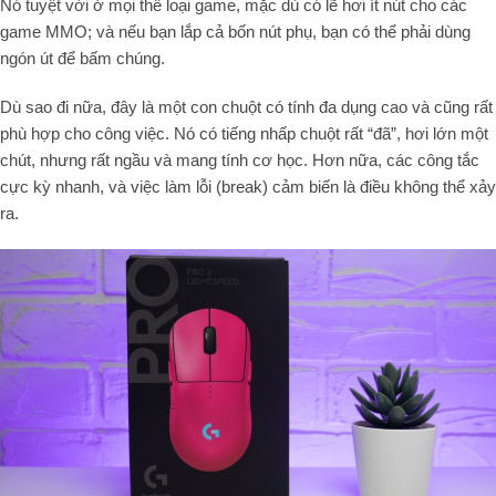
Nó tuyệt vời ở mọi thể loại game, mặc dù có lẽ hơi ít nút cho các
game MMO; và nếu bạn lắp cả bốn nút phụ, bạn có thể phải dùng
ngón út để bấm chúng.
Dù sao đi nữa, đây là một con chuột có tính đa dụng cao và cũng rất
phù hợp cho công việc. Nó có tiếng nhấp chuột rất “đã”, hơi lớn một
chút, nhưng rất ngầu và mang tính cơ học. Hơn nữa, các công tắc
cực kỳ nhanh, và việc làm lỗi (break) cảm biến là điều không thể xảy
ra.