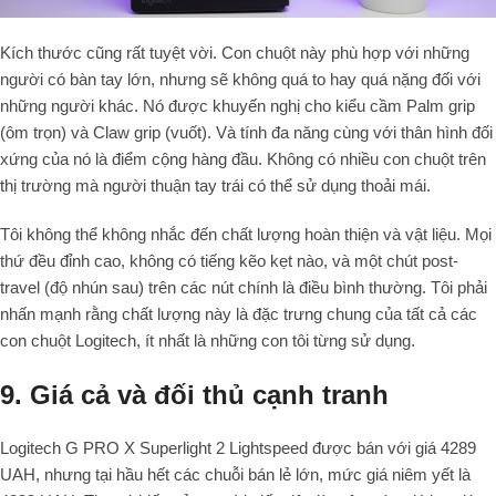
Kích thước cũng rất tuyệt vời. Con chuột này phù hợp với những
người có bàn tay lớn, nhưng sẽ không quá to hay quá nặng đối với
những người khác. Nó được khuyến nghị cho kiểu cầm Palm grip
(ôm trọn) và Claw grip (vuốt). Và tính đa năng cùng với thân hình đối
xứng của nó là điểm cộng hàng đầu. Không có nhiều con chuột trên
thị trường mà người thuận tay trái có thể sử dụng thoải mái.
Tôi không thể không nhắc đến chất lượng hoàn thiện và vật liệu. Mọi
thứ đều đỉnh cao, không có tiếng kẽo kẹt nào, và một chút post-
travel (độ nhún sau) trên các nút chính là điều bình thường. Tôi phải
nhấn mạnh rằng chất lượng này là đặc trưng chung của tất cả các
con chuột Logitech, ít nhất là những con tôi từng sử dụng.
9. Giá cả và đối thủ cạnh tranh
Logitech G PRO X Superlight 2 Lightspeed được bán với giá
4289
UAH, nhưng tại hầu hết các chuỗi bán lẻ lớn, mức giá niêm yết là