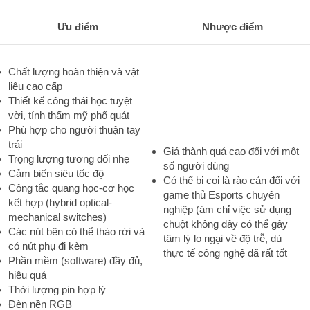
Ưu điểm
Nhược điểm
Chất lượng hoàn thiện và vật
liệu cao cấp
Thiết kế công thái học tuyệt
vời, tính thẩm mỹ phổ quát
Phù hợp cho người thuận tay
trái
Giá thành quá cao đối với một
Trọng lượng tương đối nhẹ
số người dùng
Cảm biến siêu tốc độ
Có thể bị coi là rào cản đối với
Công tắc quang học-cơ học
game thủ Esports chuyên
kết hợp (hybrid optical-
nghiệp (ám chỉ việc sử dụng
mechanical switches)
chuột không dây có thể gây
Các nút bên có thể tháo rời và
tâm lý lo ngại về độ trễ, dù
có nút phụ đi kèm
thực tế công nghệ đã rất tốt
Phần mềm (software) đầy đủ,
hiệu quả
Thời lượng pin hợp lý
Đèn nền RGB