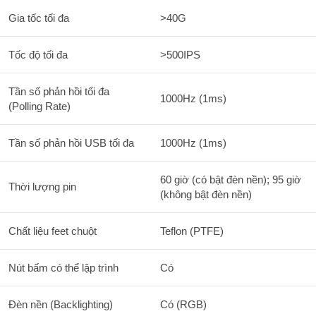
Gia tốc tối đa
>
40
G
Tốc độ tối đa
>
500
I
PS
Tần số phản hồi tối đa
1000
Hz
(
1
m
s
)
(Polling Rate)
Tần số phản hồi USB tối đa
1000
Hz
(
1
m
s
)
60
giờ (có bật đèn nền);
95
giờ
Thời lượng pin
(không bật đèn nền)
Chất liệu feet chuột
Teflon (PTFE)
Nút bấm có thể lập trình
Có
Đèn nền (Backlighting)
Có (RGB)