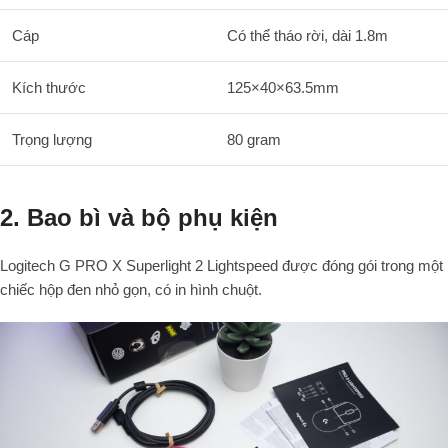
Cáp
Có thể tháo rời, dài
1.8
m
Kích thước
125
×
40
×
63.5
mm
Trọng lượng
80
gram
2. Bao bì và bộ phụ kiện
Logitech G PRO X Superlight 2 Lightspeed được đóng gói trong một
chiếc hộp đen nhỏ gọn, có in hình chuột.