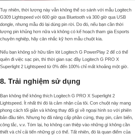
Tuy nhiên, thời lượng này vẫn không thể so sánh với mẫu Logitech
G309 Lightspeed với
600
giờ qua Bluetooth và
300
giờ qua USB
dongle, nhưng mẫu đó lại dùng pin rời. Do đó, nếu bạn cần thời
lượng pin khủng hơn nữa và không có kế hoạch tham gia Esports
chuyên nghiệp, hãy cân nhắc kỹ hơn mẫu chuột kia.
Nếu bạn không sở hữu tấm lót Logitech G PowerPlay 2 để có thể
quên đi việc sạc pin, thì thời gian sạc đầy Logitech G PRO X
Superlight 2 Lightspeed từ
0%
đến
100%
chỉ mất khoảng một giờ.
8. Trải nghiệm sử dụng
Bạn không thể không thích Logitech G PRO X Superlight 2
Lightspeed. Ít nhất thì đó là cảm nhận của tôi. Con chuột này mang
phong cách tối giản và không thay đổi gì về ngoại hình so với phiên
bản đầu tiên. Nhưng họ đã nâng cấp phần cứng, thay pin, cảm biến,
công tắc, v.v. Tóm lại, họ không can thiệp vào những gì không cần
thiết và chỉ cải tiến những gì có thể. Tất nhiên, đó là quan điểm của