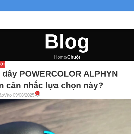
Blog
Home
/
Chuột
ỘT
ông dây POWERCOLOR ALPHYN
n cân nhắc lựa chọn này?
0
ảo
Vào 09/08/2025