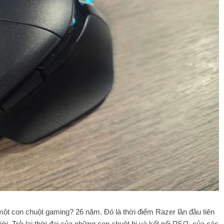
 một con chuột gaming? 26 năm. Đó là thời điểm Razer lần đầu tiên
ới. Trở lại thời đại của những con chuột bi và kết nối PS/2, của các