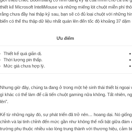
thiết kế Microsoft IntelliMouse và những miếng lót chuột miễn phí t
rằng chưa đầy hai thập kỷ sau, bạn sẽ có đủ loại chuột với những hìn
biến có thể thu thập dữ liệu nhất quán lên đến tốc độ khoảng 37 dặm 
Ưu điểm
Thiết kế quá giản dị.
Thời lượng pin thấp.
Mức giá chưa hợp lý.
Nhưng giờ đây, chúng ta đang ở trong một hệ sinh thái thiết bị ngoại 
gì khác có thể làm để cải tiến chuột gaming nữa không. Tất nhiên, ngo
lên”.
Kể từ những ngày đó, sự phát triển đã trở nên… hoang dại. Nó giống n
chỉnh và lại tinh chỉnh đến mức gần như không thể nổi bật giữa đám đ
trường phụ thuộc nhiều vào lòng trung thành với thương hiệu, cảm bi