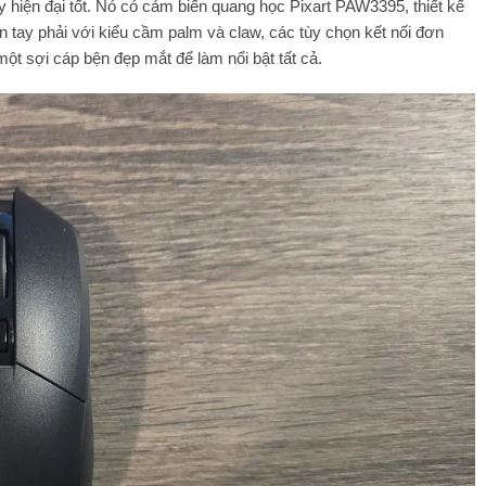
hiện đại tốt. Nó có cảm biến quang học Pixart PAW3395, thiết kế
 tay phải với kiểu cầm palm và claw, các tùy chọn kết nối đơn
một sợi cáp bện đẹp mắt để làm nổi bật tất cả.