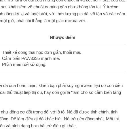
hô sơ, khái niệm về chuột gaming gần như không tồn tại. Ý tưởng
h dáng kỳ lạ và tuyệt vời, với thời lượng pin dài vô tận và các cảm
một giờ, phải nói thẳng là một giấc mơ xa vời.
Nhược điểm
Thiết kế công thái học đơn giản, thoải mái.
Cảm biến PAW3395 mạnh mẽ.
Phần mềm dễ sử dụng.
vi đã quá hoàn thiện, khiến bạn phải suy nghĩ xem liệu có còn điều
ài thủ thuật tiếp thị cũ, hay còn gọi là “làm cho số cảm biến tăng
hư động cơ đốt trong đối với ô tô. Nó đã được tinh chỉnh, tinh
ông. Để làm điều gì đó khác biệt. Nó trở nên đồng nhất. Một thị
ến và hình dạng hơn bất cứ điều gì khác.