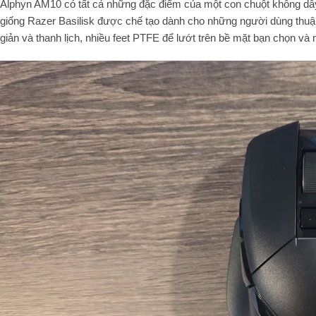
Alphyn AM10 có tất cả những đặc điểm của một con chuột không dây 
giống Razer Basilisk được chế tạo dành cho những người dùng thuận
giản và thanh lịch, nhiều feet PTFE để lướt trên bề mặt bạn chọn và 