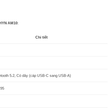
HYN AM10
:
Chi tiết
etooth 5.2, Có dây (cáp USB-C sang USB-A)
395