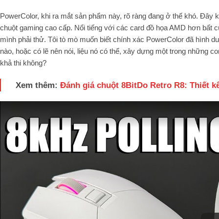
PowerColor, khi ra mắt sản phẩm này, rõ ràng đang ở thế khó. Đây 
chuột gaming cao cấp. Nổi tiếng với các card đồ họa AMD hơn bất cứ
mình phải thử. Tôi tò mò muốn biết chính xác PowerColor đã hình dun
nào, hoặc có lẽ nên nói, liệu nó có thể, xây dựng một trong những c
khả thi không?
Xem thêm:
Đánh giá chuột 8BitDo Retro R8: Thiết k