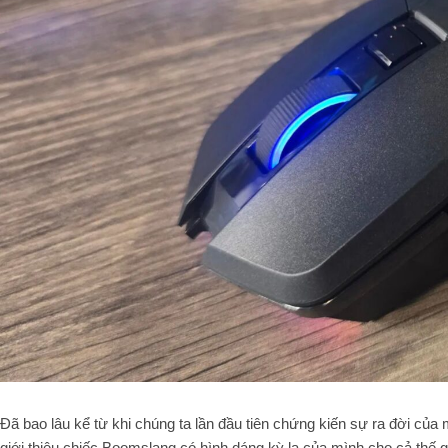
Đã bao lâu kể từ khi chúng ta lần đầu tiên chứng kiến sự ra đời của
giới thiệu chiếc Boomslang có hình dáng kỳ lạ của mình cho cả thế gi