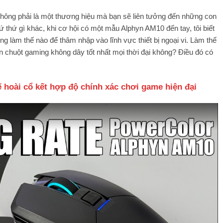
không phải là một thương hiệu mà bạn sẽ liên tưởng đến những con
 thứ gì khác, khi cơ hội có một mẫu Alphyn AM10 đến tay, tôi biết
g làm thế nào để thâm nhập vào lĩnh vực thiết bị ngoại vi. Làm thế
on chuột gaming không dây tốt nhất mọi thời đại không? Điều đó có
ế hoài cổ kết hợp độ chính xác chơi game hiện đại