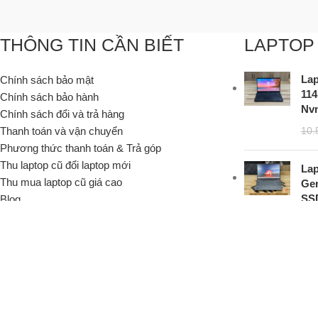
THÔNG TIN CẦN BIẾT
LAPTOP
Lap
Chính sách bảo mật
11
Chính sách bảo hành
Nvm
Chính sách đổi và trả hàng
Thanh toán và vận chuyển
10.
Phương thức thanh toán & Trả góp
Thu laptop cũ đổi laptop mới
Lap
Thu mua laptop cũ giá cao
Gen
SSD
Blog
FAQs
34.
Liên hệ
Lap
108
Cả
SS