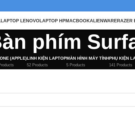
L
LAPTOP LENOVO
LAPTOP HP
MACBOOK
ALIENWARE
RAZER 
àn phím Surf
ONE (APPLE)
LINH KIỆN LAPTOP
MÀN HÌNH MÁY TÍNH
PHỤ KIỆN L
Products
52 Products
5 Products
141 Products