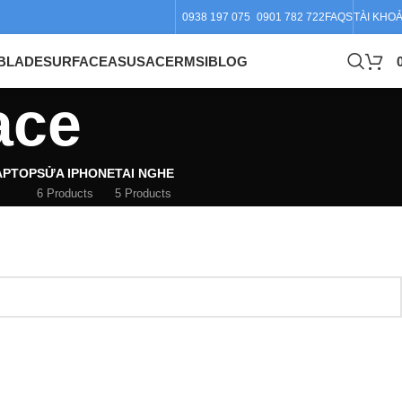
0938 197 075
0901 782 722
FAQS
TÀI KHO
BLADE
SURFACE
ASUS
ACER
MSI
BLOG
ace
APTOP
SỬA IPHONE
TAI NGHE
6 Products
5 Products