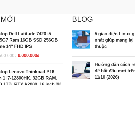
 MỚI
BLOG
top Dell Latitude 7420 i5-
5 giao diện Linux
45G7 Ram 16GB SSD 256GB
nhất giúp mang lại
e 14″ FHD IPS
thuộc
8.000.000
₫
500.000
₫
Hướng dẫn cách re
để bắt đầu mới tr
top Lenovo Thinkpad P16
11/10 (2026)
 1 i7-12800HK, 32GB RAM,
 1TB, RTX A2000, 16 inch 2K
30.900.000
₫
900.000
₫
Đánh giá Corsair 
4TB SSD – Ổ cứng
5 siêu nhỏ gọn, tố
top Dell Precision 5550 i7-
cho PC và thiết bị 
50H, T1000 4GB, 15.6″ 4K
m ứng, 16GB RAM, 512GB
D NVME