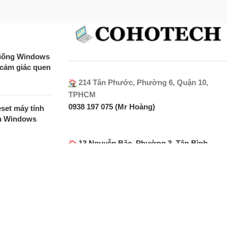
 giống Windows
 cảm giác quen
214 Tân Phước, Phường 6, Quận 10,
TPHCM
0938 197 075 (Mr Hoàng)
set máy tính
ên Windows
13 Nguyễn Bặc, Phường 3, Tân Bình,
TPHCM
MP700 Micro
0901 782 722 (Mr Toàn)
 SSD PCIe Gen
0931 782 722 (Mr Quỳnh)
c độ cực cao
hiệu năng cao
0127/1G Khu Phố 1, P. An Phú Động,
Quận 12, TPHCM