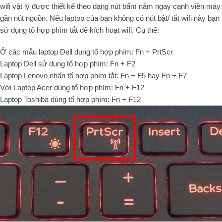
wifi vật lý được thiết kế theo dạng nút bấm nằm ngay cạnh viền máy
gần nút nguồn. Nếu laptop của bạn không có nút bật/ tắt wifi này bạn
sử dụng tổ hợp phím tắt để kích hoạt wifi. Cụ thể:
Ở các mẫu laptop Dell dung tổ hợp phím: Fn + PrtScr
Laptop Dell sử dụng tổ hợp phím: Fn + F2
Laptop Lenovo nhấn tổ hợp phím tắt: Fn + F5 hay Fn + F7
Với Laptop Acer dùng tổ hợp phím: Fn + F12
Laptop Toshiba dùng tổ hợp phím: Fn + F12