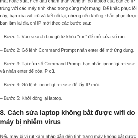
mất hoặc xuất hiện dấu chấm than vàng thì do laptop của bạn có IP
trùng với các máy tính khác trong cùng một mạng. Để khắc phục lỗi
này, bạn xóa wifi cũ và kết nối lại, nhưng nếu không khắc phục được
bạn làm lại địa chỉ IP mới theo các bước sau:
– Bước 1: Vào search box gõ từ khóa “run” để mở cửa sổ run.
– Bước 2: Gõ lệnh Command Prompt nhấn enter để mở ứng dụng.
– Bước 3: Tại cửa sổ Command Prompt bạn nhấn ipconfig/ release
và nhấn enter để xóa IP cũ.
– Bước 4: Gõ lệnh ipconfig/ release để lấy IP mới.
– Bước 5: Khởi động lại laptop.
8. Cách sửa laptop không bắt được wifi do
máy bị nhiễm virus
Nếu máy bị vi rút xâm nhập dẫn đến tình trạng máy không bắt được