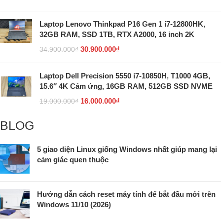
Laptop Lenovo Thinkpad P16 Gen 1 i7-12800HK,
32GB RAM, SSD 1TB, RTX A2000, 16 inch 2K
30.900.000
₫
34.900.000
₫
Laptop Dell Precision 5550 i7-10850H, T1000 4GB,
15.6″ 4K Cảm ứng, 16GB RAM, 512GB SSD NVME
16.000.000
₫
19.000.000
₫
BLOG
5 giao diện Linux giống Windows nhất giúp mang lại
cảm giác quen thuộc
Hướng dẫn cách reset máy tính để bắt đầu mới trên
Windows 11/10 (2026)