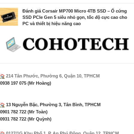
Đánh giá Corsair MP700 Micro 4TB SSD – Ổ cứng
SSD PCIe Gen 5 siêu nhỏ gọn, tốc độ cực cao cho
PC và thiết bị hiệu năng cao
214 Tân Phước, Phường 6, Quận 10, TPHCM
0938 197 075 (Mr Hoàng)
13 Nguyễn Bặc, Phường 3, Tân Bình, TPHCM
0901 782 722 (Mr Toàn)
0931 782 722 (Mr Quỳnh)
0127/1G Khu Phố 1, P. An Phú Động, Quận 12, TPHCM